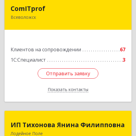
ComITprof
ComITprof
Всеволожск
188643, Ленинградская обл, Всеволожский р-н,
Всеволожск г, Невская ул, дом № 6, кв.18
Подробнее
Клиентов на сопровождении
67
1С:Специалист
3
Отправить заявку
Отправить заявку
Показать контакты
Назад
ИП Тихонова Янина Филипповна
ИП Тихонова Янина Филипповна
Лодейное Поле
187700, Ленинградская обл, Лодейнопольский