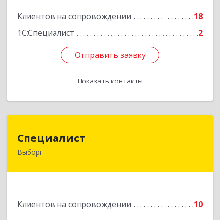
Подробнее
Клиентов на сопровождении
18
1С:Специалист
2
Отправить заявку
Отправить заявку
Показать контакты
Назад
Специалист
Специалист
Выборг
188800, Ленинградская обл, Выборгский р-н,
Выборг г, Советская ул, дом № 5, оф.8
Подробнее
Клиентов на сопровождении
10