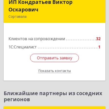
ИП Кондратьев Виктор
ИП Кондратьев Виктор
Оскарович
Оскарович
Сортавала
186790, Карелия Респ, Сортавала г, Кирова ул,
дом № 6, кв.9
Клиентов на сопровождении
32
Подробнее
1С:Специалист
1
Отправить заявку
Отправить заявку
Показать контакты
Назад
Ближайшие партнеры из соседних
регионов