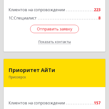
Подробнее
Клиентов на сопровождении
223
1С:Специалист
8
Отправить заявку
Отправить заявку
Показать контакты
Назад
Приоритет АйТи
Приоритет АйТи
Приозерск
188760, Ленинградская обл, Приозерский р-н,
Приозерск г, Калинина ул, дом № 39, этаж 2,
ком. 31
Подробнее
Клиентов на сопровождении
157