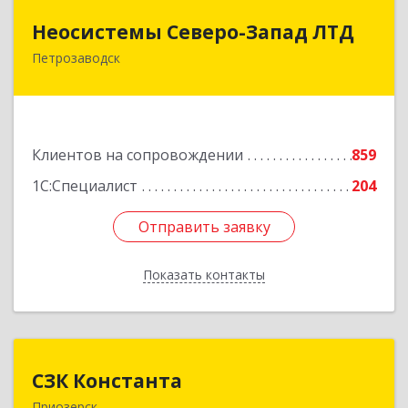
Неосистемы Северо-Запад ЛТД
Неосистемы Северо-Запад ЛТД
Петрозаводск
185001, Карелия Респ, Петрозаводск г,
Первомайский (Первомайский р-н) пр-кт, дом
№ 54, пом.27
Подробнее
Клиентов на сопровождении
859
1С:Специалист
204
Отправить заявку
Отправить заявку
Показать контакты
Назад
СЗК Константа
СЗК Константа
Приозерск