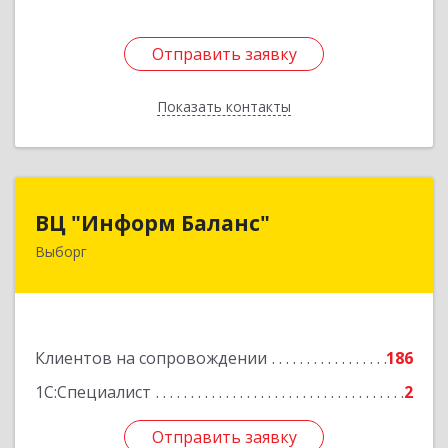
Отправить заявку
Отправить заявку
Показать контакты
Назад
ВЦ "Информ Баланс"
ВЦ "Информ Баланс"
Выборг
188800, Ленинградская обл, Выборгский р-н,
Выборг г, Каменный пер, дом № 2а
Подробнее
Клиентов на сопровождении
186
1С:Специалист
2
Отправить заявку
Отправить заявку