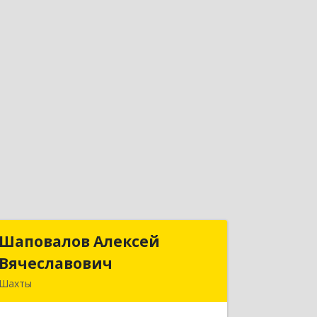
Шаповалов Алексей
Шаповалов Алексей
Вячеславович
Вячеславович
Шахты
346510, Шахты г, Ленина ул, дом №
142