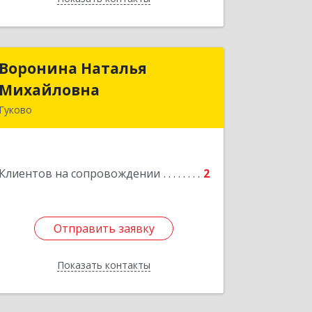
Воронина Наталья
Воронина Наталья
Михайловна
Михайловна
Гуково
Подробнее
Клиентов на сопровождении
2
Отправить заявку
Отправить заявку
Показать контакты
Назад