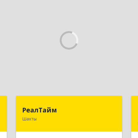
с
РеалТайм
РеалТайм
Шахты
,
346504, Ростовская обл, Шахты г,
0
Чернышевского ул, дом № 42