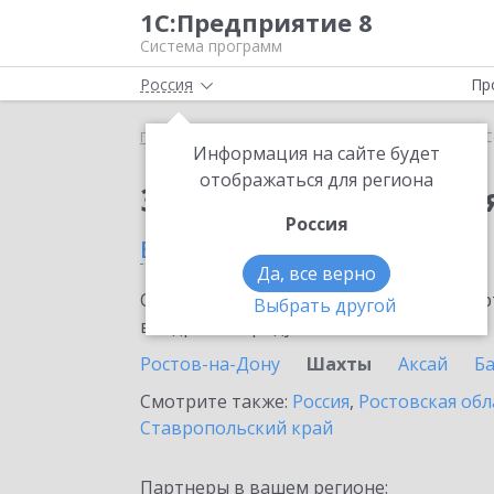
1С:Предприятие 8
Система программ
Россия
Пр
Главная
Сервисы ИТС
1С-Облачная касса
1С
Информация на сайте будет
отображаться для региона
Заказать 1С-Облачная
Россия
в Шахтах
Да, все верно
Ознакомьтесь с информационными карт
Выбрать другой
внедрение продукта.
Ростов-на-Дону
Шахты
Аксай
Ба
Смотрите также:
Россия
,
Ростовская обл
Ставропольский край
Партнеры в вашем регионе: