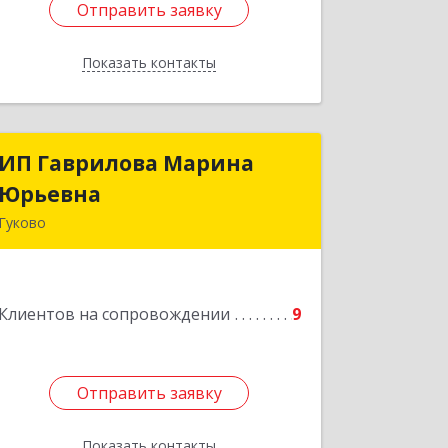
Отправить заявку
Отправить заявку
Показать контакты
Назад
ИП Гаврилова Марина
ИП Гаврилова Марина
Юрьевна
Юрьевна
Гуково
Подробнее
Клиентов на сопровождении
9
Отправить заявку
Отправить заявку
Показать контакты
Назад