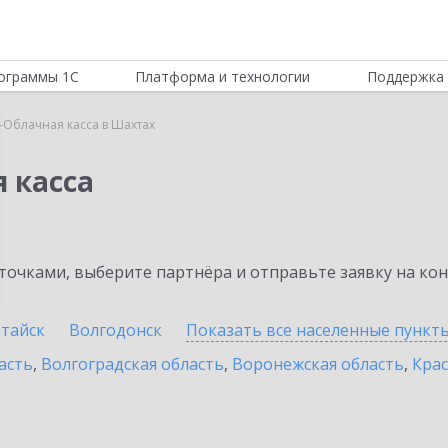
ограммы 1С
Платформа и технологии
Поддержка 
-Облачная касса в Шахтах
 касса
очками, выберите партнёра и отправьте заявку на ко
тайск
Волгодонск
Показать все населенные
пункт
асть
,
Волгоградская область
,
Воронежская область
,
Крас