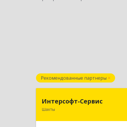
Рекомендованные партнеры
Интерсофт-Серви
Интерсофт-Сервис
Шахты
346480, Ростовская обл, Шахты г
Советская ул, дом № 279/1