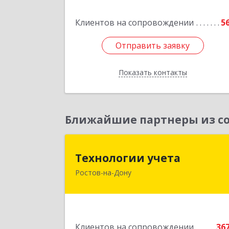
Подробне
Клиентов на сопровождении
5
Отправить заявку
Отправить заявку
Показать контакты
Назад
Ближайшие партнеры из со
Технологии учет
Технологии учета
Ростов-на-Дону
344064, Ростовская обл, Ростов-на
Дону г, Вавилова ул, дом № 68, оф.30
Подробне
Клиентов на сопровождении
36