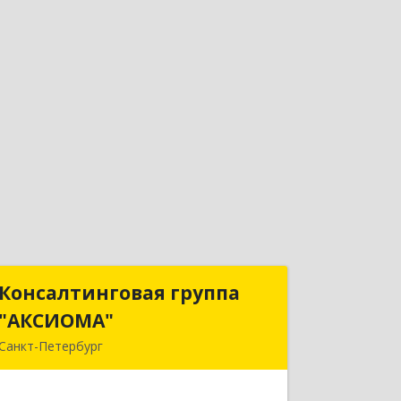
Консалтинговая группа
Консалтинговая группа
"АКСИОМА"
"АКСИОМА"
Санкт-Петербург
197374, Санкт-Петербург г,
Мебельная ул, дом № 12, корпус 1,