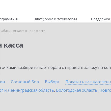
ограммы 1С
Платформа и технологии
Поддержка 
-Облачная касса в Приозерске
 касса
очками, выберите партнёра и отправьте заявку на ко
ин
Сосновый Бор
Выборг
Показать все населен
г и Ленинградская область
,
Вологодская область
,
Новго