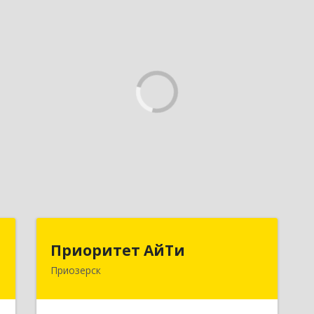
а
Приоритет АйТи
Приоритет АйТи
Приозерск
,
188760, Ленинградская обл,
,
Приозерский р-н, Приозерск г,
5
Калинина ул, дом № 39, этаж 2, ком. 31