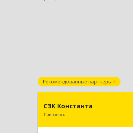
Рекомендованные партнеры
СЗК Констант
СЗК Константа
Приозерск
188760, Ленинградская обл
Приозерск г, Калинина ул, дом № 29
кв.3