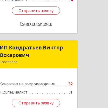
Отправить заявку
Отправить заявку
Показать контакты
Назад
ИП Кондратьев Виктор
ИП Кондратьев Виктор
Оскарович
Оскарович
Сортавала
186790, Карелия Респ, Сортавала г,
Кирова ул, дом № 6, кв.9
Клиентов на сопровождении
32
Подробнее
1С:Специалист
1
Отправить заявку
Отправить заявку