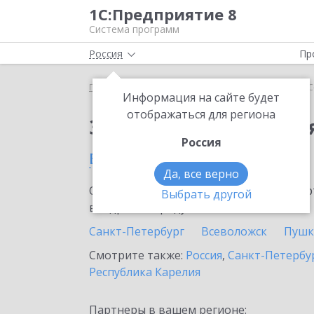
1С:Предприятие 8
Система программ
Россия
Пр
Главная
Сервисы ИТС
1С-Облачная касса
1С
Информация на сайте будет
отображаться для региона
Заказать 1С-Облачная
Россия
в Приозерске
Да, все верно
Ознакомьтесь с информационными карт
Выбрать другой
внедрение продукта.
Санкт-Петербург
Всеволожск
Пушк
Смотрите также:
Россия
,
Санкт-Петербур
Республика Карелия
Партнеры в вашем регионе: