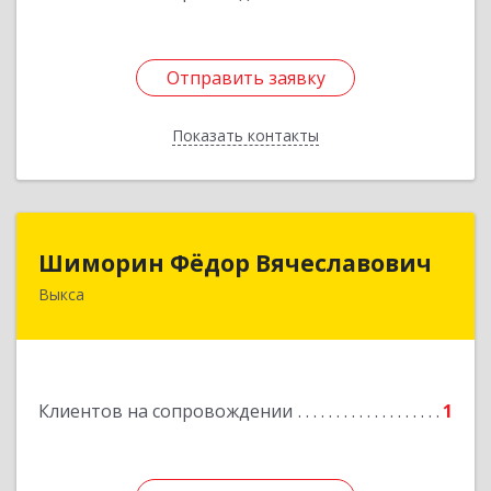
Отправить заявку
Отправить заявку
Показать контакты
Назад
Шиморин Фёдор Вячеславович
Шиморин Фёдор Вячеславович
Выкса
Подробнее
Клиентов на сопровождении
1