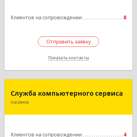
пл., 16/61
Клиентов на сопровождении
8
Подробнее
Отправить заявку
Отправить заявку
Показать контакты
Назад
Служба компьютерного сервиса
Служба компьютерного сервиса
Касимов
391300, Рязанская обл., г.Касимов, ул.Советская
136
Подробнее
Клиентов на сопровождении
4