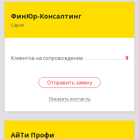
ФинЮр-Консалтинг
ФинЮр-Консалтинг
Саров
607190, Нижегородская обл, Саров г,
Куйбышева ул, дом № 11
Подробнее
Клиентов на сопровождении
9
Отправить заявку
Отправить заявку
Показать контакты
Назад
АйТи Профи
АйТи Профи