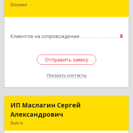
Вязники
Подробнее
Клиентов на сопровождении
8
Отправить заявку
Отправить заявку
Показать контакты
Назад
ИП Маслагин Сергей
ИП Маслагин Сергей
Александрович
Александрович
Выкса
607060, Нижегородская обл, , Выкса г, Красная