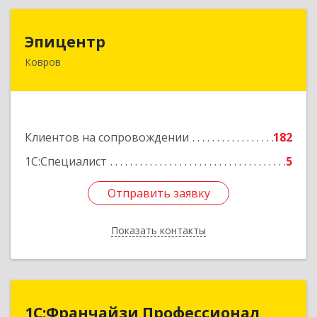
Эпицентр
Эпицентр
Ковров
601900, Владимирская обл, Ковров г, Барсукова
ул, дом № 17
Подробнее
Клиентов на сопровождении
182
1С:Специалист
5
Отправить заявку
Отправить заявку
Показать контакты
Назад
1С:Франчайзи Профессионал
1С:Франчайзи Профессионал