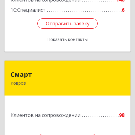
1С:Специалист
6
Отправить заявку
Отправить заявку
Показать контакты
Назад
Смарт
Смарт
Ковров
601900, Владимирская обл, Ковров г, Труда ул,
дом № 4, строение 99, оф.42
Подробнее
Клиентов на сопровождении
98