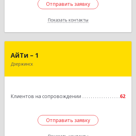
Отправить заявку
Отправить заявку
Показать контакты
Назад
АйТи – 1
АйТи – 1
Дзержинск
606015, Нижегородская обл, Дзержинск г,
Ленина пр-кт, дом № 8, кв.20
Подробнее
Клиентов на сопровождении
62
Отправить заявку
Отправить заявку