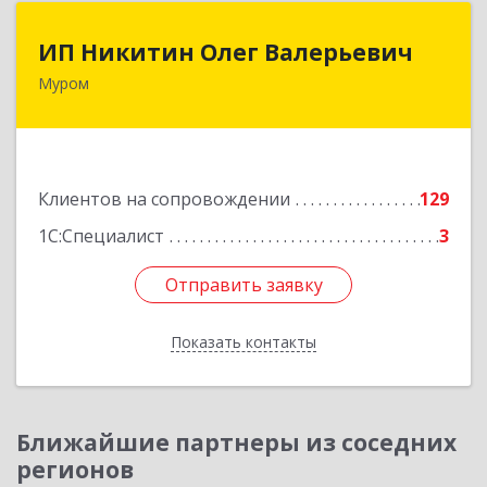
ИП Никитин Олег Валерьевич
ИП Никитин Олег Валерьевич
Муром
602267, Владимирская обл, Муром г,
Коммунистическая ул., дом № 36
Подробнее
Клиентов на сопровождении
129
1С:Специалист
3
Отправить заявку
Отправить заявку
Показать контакты
Назад
Ближайшие партнеры из соседних
регионов