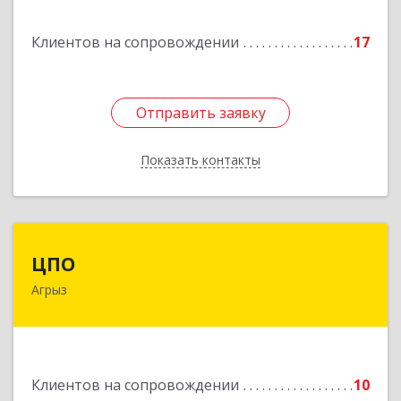
Подробнее
Клиентов на сопровождении
17
Отправить заявку
Отправить заявку
Показать контакты
Назад
ЦПО
ЦПО
Агрыз
422230, Татарстан Респ (Татарстан), м.р-н
Агрызский, г.п. город Агрыз, Агрыз г, Гагарина
ул, дом № 70, пом.1000, пом.3
Подробнее
Клиентов на сопровождении
10