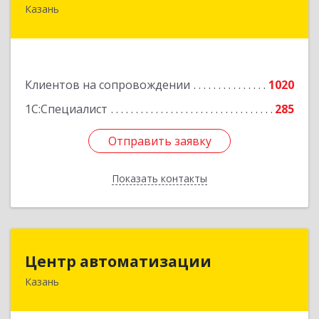
Казань
420088, Татарстан Респ, Казань г, Победы пр-
кт, дом № 159
Подробнее
Клиентов на сопровождении
1020
1С:Специалист
285
Отправить заявку
Отправить заявку
Показать контакты
Назад
Центр автоматизации
Центр автоматизации
Казань
420133, Татарстан Респ, Казань г, Ямашева пр-
кт, дом № 92