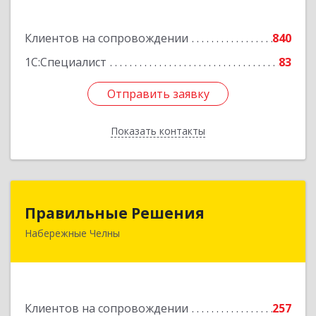
Подробнее
Клиентов на сопровождении
840
1С:Специалист
83
Отправить заявку
Отправить заявку
Показать контакты
Назад
Правильные Решения
Правильные Решения
Набережные Челны
423832, Татарстан Респ, Набережные Челны г,
Дружбы Народов пр-кт, дом № 38А, кв.55
Подробнее
Клиентов на сопровождении
257