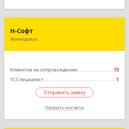
Н-Софт
Н-Софт
Зеленодольск
422521, Татарстан Респ (Татарстан),
Зеленодольский р-н, Зеленодольск г,
Универсиады ул, дом № 1
Подробнее
Клиентов на сопровождении
72
1С:Специалист
1
Отправить заявку
Отправить заявку
Показать контакты
Назад