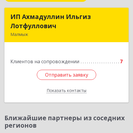
ИП Ахмадуллин Ильгиз
ИП Ахмадуллин Ильгиз
Лотфуллович
Лотфуллович
Малмыж
612920, Кировская обл, г.Малмыж, ул.Ленина, 27
оф.1
Клиентов на сопровождении
7
Подробнее
Отправить заявку
Отправить заявку
Показать контакты
Назад
Ближайшие партнеры из соседних
регионов