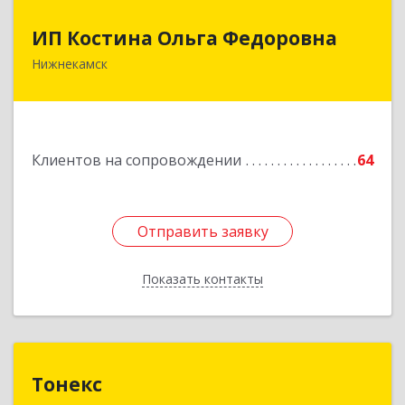
ИП Костина Ольга Федоровна
ИП Костина Ольга Федоровна
Нижнекамск
Подробнее
Клиентов на сопровождении
64
Отправить заявку
Отправить заявку
Показать контакты
Назад
Тонекс
Тонекс