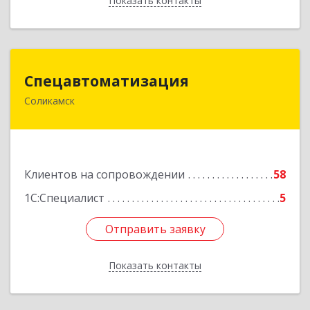
Показать контакты
Назад
Спецавтоматизация
Спецавтоматизация
Соликамск
618547, Пермский край, Соликамск г,
Транспортная ул, дом № 4
Подробнее
Клиентов на сопровождении
58
1С:Специалист
5
Отправить заявку
Отправить заявку
Показать контакты
Назад