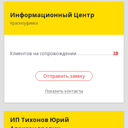
Информационный Центр
Информационный Центр
Красноуфимск
623300, Свердловская обл, Красноуфимск г,
Мизерова ул, дом № 112А
Подробнее
Клиентов на сопровождении
28
Отправить заявку
Отправить заявку
Показать контакты
Назад
ИП Тихонов Юрий
ИП Тихонов Юрий