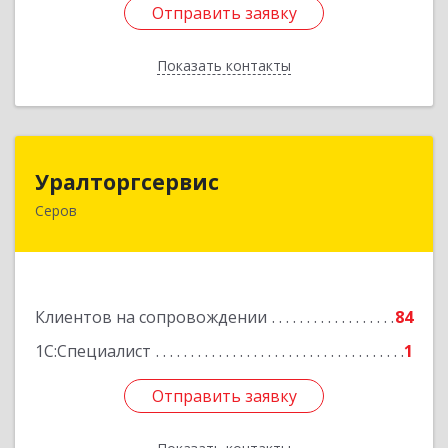
Отправить заявку
Отправить заявку
Показать контакты
Назад
Уралторгсервис
Уралторгсервис
Серов
624980, Свердловская обл, Серов г, Кирова ул,
дом № 2
Подробнее
Клиентов на сопровождении
84
1С:Специалист
1
Отправить заявку
Отправить заявку