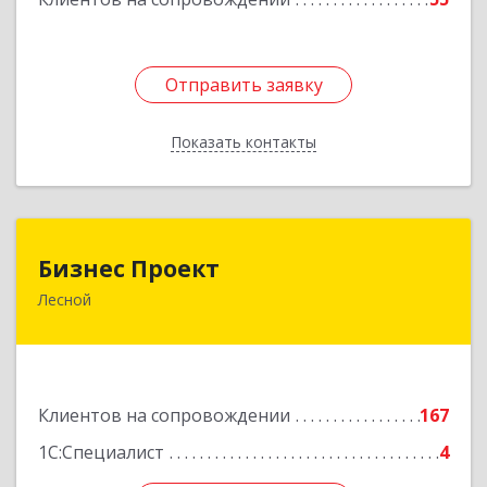
Отправить заявку
Отправить заявку
Показать контакты
Назад
Бизнес Проект
Бизнес Проект
Лесной
624200, Свердловская обл, Лесной г, Сиротина
ул, дом № 11
Подробнее
Клиентов на сопровождении
167
1С:Специалист
4