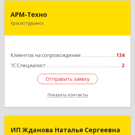
АРМ-Техно
АРМ-Техно
Краснотурьинск
624447, Свердловская обл, Краснотурьинск г,
Чкалова ул, дом № 4, оф.119
Подробнее
Клиентов на сопровождении
134
1С:Специалист
2
Отправить заявку
Отправить заявку
Показать контакты
Назад
ИП Жданова Наталья Сергеевна
ИП Жданова Наталья Сергеевна