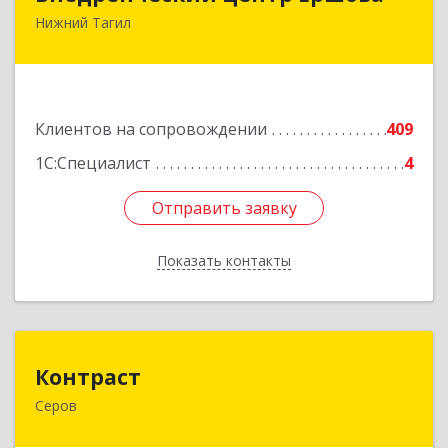
Нижний Тагил
622030, Свердловская обл, Нижний Тагил г,
Черноисточинское ш, дом № 58А, оф.6
Подробнее
Клиентов на сопровождении
409
1С:Специалист
4
Отправить заявку
Отправить заявку
Показать контакты
Назад
Контраст
Контраст
Серов
624993, Свердловская обл, Серов г, Ленина ул,
дом № 187