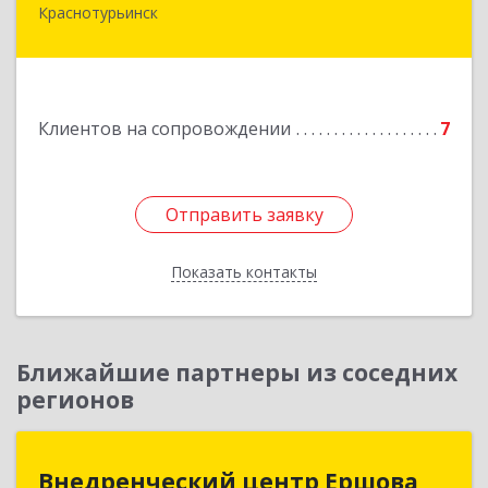
Краснотурьинск
Подробнее
Клиентов на сопровождении
7
Отправить заявку
Отправить заявку
Показать контакты
Назад
Ближайшие партнеры из соседних
регионов
Внедренческий центр Ершова
Внедренческий центр Ершова