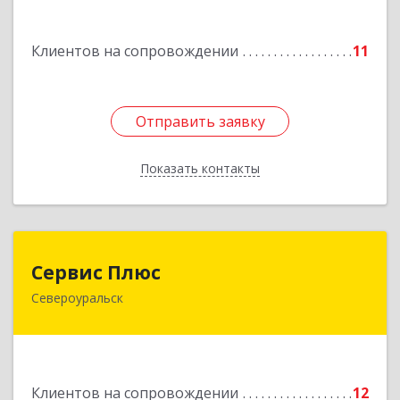
Машиностроителей ул, дом № 7, кв.30
Клиентов на сопровождении
11
Подробнее
Отправить заявку
Отправить заявку
Показать контакты
Назад
Сервис Плюс
Сервис Плюс
Североуральск
624480, Свердловская обл, Североуральск г,
Ленина ул, дом № 10, кв.оф.1
Подробнее
Клиентов на сопровождении
12