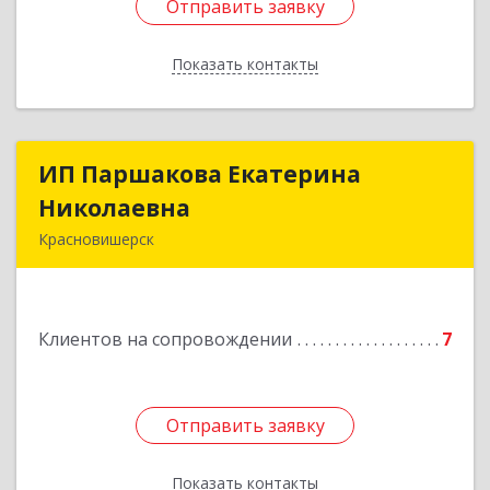
Отправить заявку
Отправить заявку
Показать контакты
Назад
ИП Паршакова Екатерина
ИП Паршакова Екатерина
Николаевна
Николаевна
Красновишерск
618590, Пермский край, Красновишерск г,
Карла Маркса ул, дом № 27, кв.8
Клиентов на сопровождении
7
Подробнее
Отправить заявку
Отправить заявку
Показать контакты
Назад