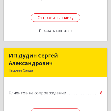
Отправить заявку
Отправить заявку
Показать контакты
Назад
ИП Дудин Сергей
ИП Дудин Сергей
Александрович
Александрович
Нижняя Салда
624740, Свердловская обл, Нижняя Салда г,
Энгельса ул, дом № 98
Клиентов на сопровождении
8
Подробнее