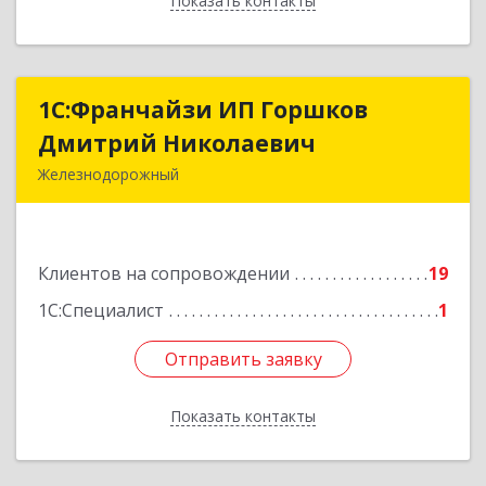
Показать контакты
Назад
1С:Франчайзи ИП Горшков
1С:Франчайзи ИП Горшков
Дмитрий Николаевич
Дмитрий Николаевич
Железнодорожный
143980, Московская обл, Железнодорожный г,
Пролетарская ул, дом № 10, кв.25
Клиентов на сопровождении
19
Подробнее
1С:Специалист
1
Отправить заявку
Отправить заявку
Показать контакты
Назад