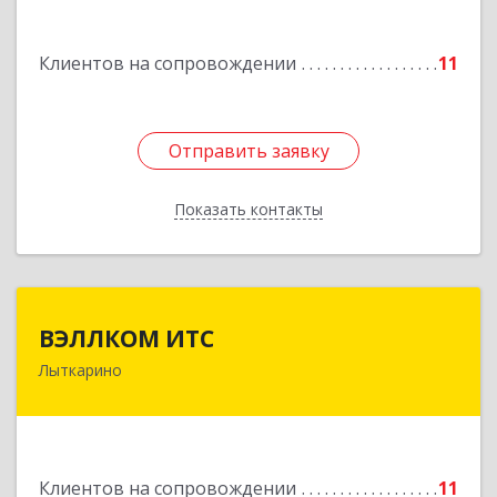
Подробнее
Клиентов на сопровождении
11
Отправить заявку
Отправить заявку
Показать контакты
Назад
ВЭЛЛКОМ ИТС
ВЭЛЛКОМ ИТС
Лыткарино
140081, Московская обл, Лыткарино г.о.,
Лыткарино г, Первомайская ул, дом № 3/5,
пом.1
Подробнее
Клиентов на сопровождении
11