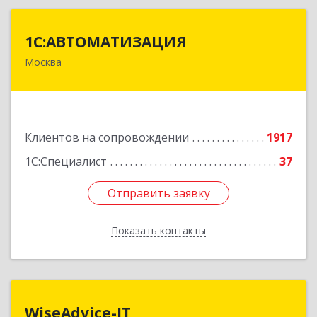
1С:АВТОМАТИЗАЦИЯ
1С:АВТОМАТИЗАЦИЯ
Москва
111024, Москва г, Энтузиастов 1-я ул, дом №
12А
Подробнее
Клиентов на сопровождении
1917
1С:Специалист
37
Отправить заявку
Отправить заявку
Показать контакты
Назад
WiseAdvice-IT
WiseAdvice-IT