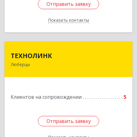
Отправить заявку
Отправить заявку
Показать контакты
Назад
ТЕХНОЛИНК
ТЕХНОЛИНК
Люберцы
140014, г.Люберцы, Октябрьский просп., д.373
Подробнее
Клиентов на сопровождении
5
Отправить заявку
Отправить заявку