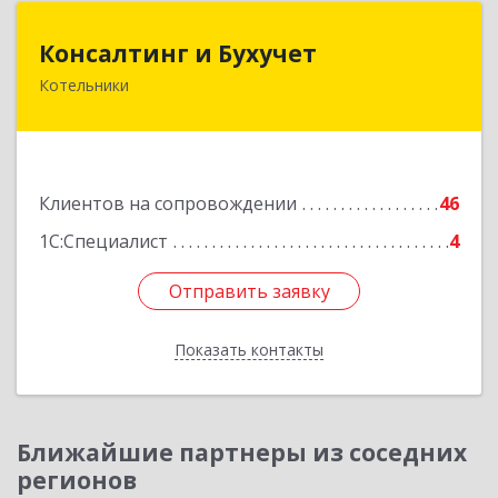
Консалтинг и Бухучет
Консалтинг и Бухучет
Котельники
140054, Московская обл, Котельники г,
Карьерная ул, дом № 13, пом.1
Подробнее
Клиентов на сопровождении
46
1С:Специалист
4
Отправить заявку
Отправить заявку
Показать контакты
Назад
Ближайшие партнеры из соседних
регионов