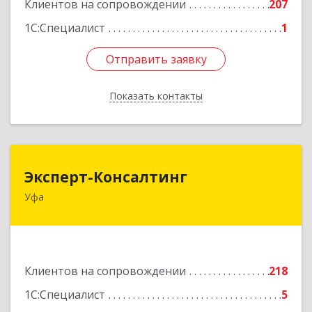
Клиентов на сопровождении
207
1С:Специалист
1
Отправить заявку
Отправить заявку
Показать контакты
Назад
Эксперт-Консалтинг
Эксперт-Консалтинг
Уфа
450059, Башкортостан Респ, Уфимский р-н, Уфа
г, Малая Гражданская ул, дом № 35А
Подробнее
Клиентов на сопровождении
218
1С:Специалист
5