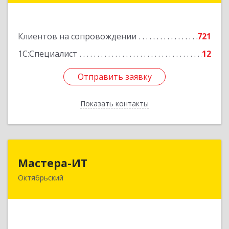
Подробнее
Клиентов на сопровождении
721
1С:Специалист
12
Отправить заявку
Отправить заявку
Показать контакты
Назад
Мастера-ИТ
Мастера-ИТ
Октябрьский
452607, Башкортостан Респ, Октябрьский г,
Комсомольская ул, дом № 20, оф."МИТ"
Подробнее