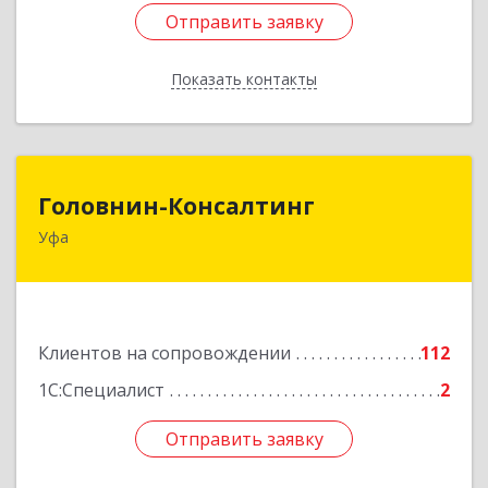
Отправить заявку
Отправить заявку
Показать контакты
Назад
Головнин-Консалтинг
Головнин-Консалтинг
Уфа
450006, Башкортостан Респ, Уфа г, Ленина ул,
дом № 148, оф.204
Подробнее
Клиентов на сопровождении
112
1С:Специалист
2
Отправить заявку
Отправить заявку