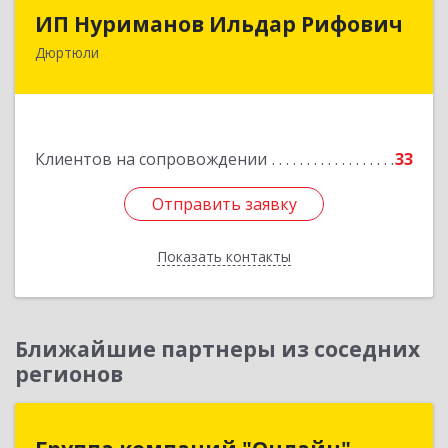
ИП Нуриманов Ильдар Рифович
ИП Нуриманов Ильдар Рифович
Дюртюли
452320, Башкортостан Респ, Дюртюли г,
Первомайская ул, 2а, кв.76
Подробнее
Клиентов на сопровождении
33
Отправить заявку
Отправить заявку
Показать контакты
Назад
Ближайшие партнеры из соседних
регионов
Группа компаний "Онлайн"