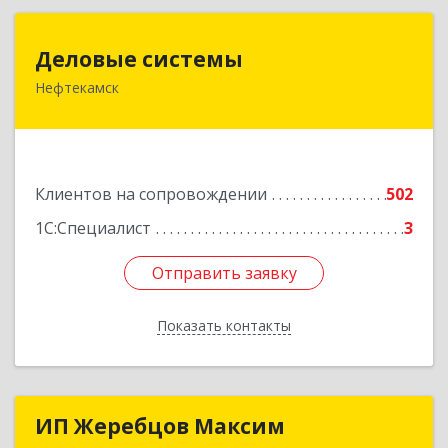
Деловые системы
Деловые системы
Нефтекамск
452689, Башкортостан Респ, Нефтекамск г,
Ленина ул, дом № 47В, пом.3
Подробнее
Клиентов на сопровождении
502
1С:Специалист
3
Отправить заявку
Отправить заявку
Показать контакты
Назад
ИП Жеребцов Максим
ИП Жеребцов Максим