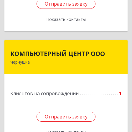
Отправить заявку
Отправить заявку
Показать контакты
Назад
КОМПЬЮТЕРНЫЙ ЦЕНТР ООО
КОМПЬЮТЕРНЫЙ ЦЕНТР ООО
Чернушка
617830, Пермский край г. Чернушка, ул.
Коммунистическая, д. 9
Подробнее
Клиентов на сопровождении
1
Отправить заявку
Отправить заявку