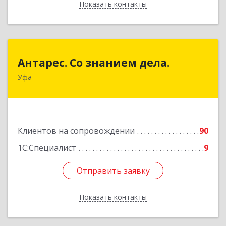
Показать контакты
Назад
Антарес. Со знанием дела.
Антарес. Со знанием дела.
Уфа
450054, Башкортостан Респ, Уфа г,
Комсомольская ул, дом № 149/2, кв.76
Подробнее
Клиентов на сопровождении
90
1С:Специалист
9
Отправить заявку
Отправить заявку
Показать контакты
Назад