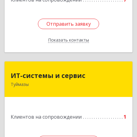
Отправить заявку
Отправить заявку
Показать контакты
Назад
ИТ-системы и сервис
ИТ-системы и сервис
Туймазы
452 750, 452750, Башкортостан Респ,
Туймазинский р-н, Туймазы г, Заводская ул,
дом № 11
Подробнее
Клиентов на сопровождении
1