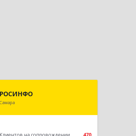
РОСИНФО
РОСИНФО
Самара
443069, Самарская обл, Самара г,
Авроры ул, дом № 110, оф.24
Подробнее
Клиентов на сопровождении
470