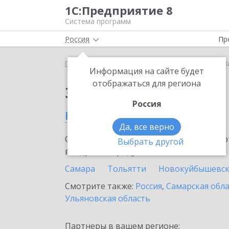
1С:Предприятие 8
Система программ
Россия
Пр
Главная
Сервисы ИТС
1С:МДЛП
1С:МДЛП в Ж
Информация на сайте будет
отображаться для региона
Заказать 1С:МДЛП
Россия
в Жигулевске
Да, все верно
Ознакомьтесь с информационными карт
Выбрать другой
внедрение продукта.
Самара
Тольятти
Новокуйбышевс
Смотрите также:
Россия
,
Самарская обл
Ульяновская область
Партнеры в вашем регионе: