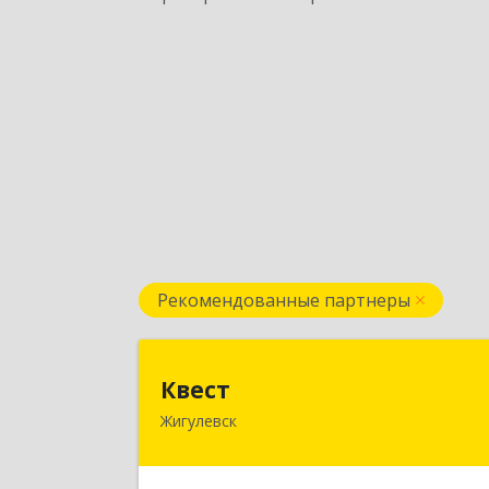
Рекомендованные партнеры
Квес
Квест
Жигулевск
445350, Самарская обл., Жигулевск
ул.Пушкина, 21, офис 