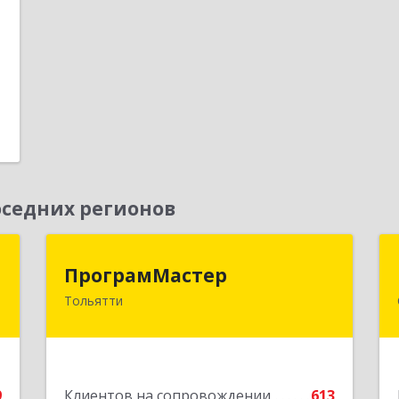
е
1
седних регионов
а
ПрограмМастер
ПрограмМастер
Тольятти
,
445004, Самарская обл, Тольятти г,
5
Автозаводское ш, дом № 51
е
Подробнее
9
Клиентов на сопровождении
613