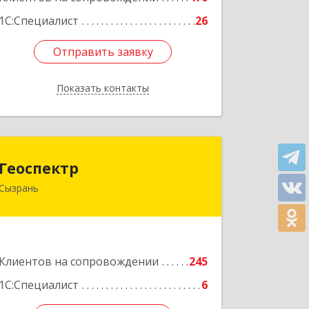
1С:Специалист
26
Отправить заявку
Отправить заявку
Показать контакты
Назад
Геоспектр
Геоспектр
Сызрань
446001, Самарская обл, Сызрань г,
Кирова ул, дом № 46
Подробнее
Клиентов на сопровождении
245
1С:Специалист
6