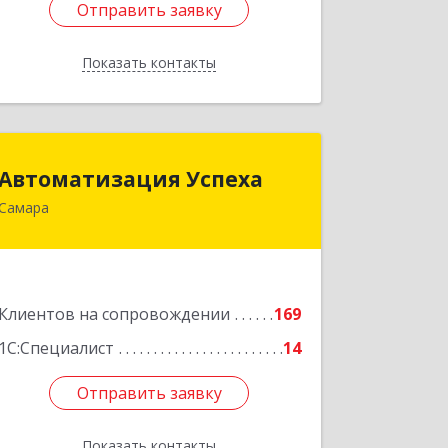
Отправить заявку
Отправить заявку
Показать контакты
Назад
Автоматизация Успеха
Автоматизация Успеха
Самара
443011, Самарская обл, Самара г, 22
Партсъезда ул, дом № 207, оф.14
Подробнее
Клиентов на сопровождении
169
1С:Специалист
14
Отправить заявку
Отправить заявку
Показать контакты
Назад