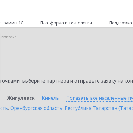
ограммы 1С
Платформа и технологии
Поддержка 
игулевске
очками, выберите партнёра и отправьте заявку на ко
к
Жигулевск
Кинель
Показать все населенные
п
асть
,
Оренбургская область
,
Республика Татарстан (Тата