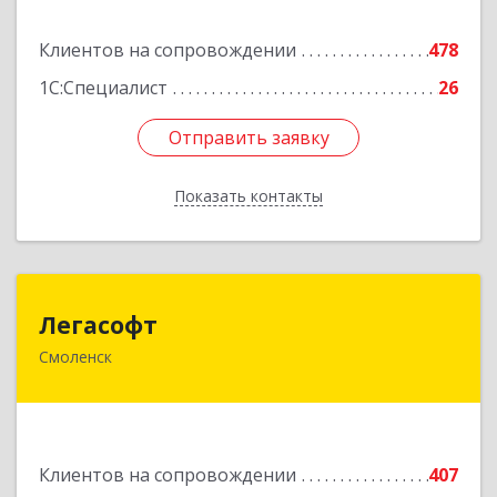
Подробнее
Клиентов на сопровождении
478
1С:Специалист
26
Отправить заявку
Отправить заявку
Показать контакты
Назад
Легасофт
Легасофт
Смоленск
214018, Смоленская обл, Смоленск г, Ново-
Рославльская ул, дом № 13
Подробнее
Клиентов на сопровождении
407