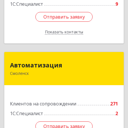
1С:Специалист
9
Отправить заявку
Отправить заявку
Показать контакты
Назад
Автоматизация
Автоматизация
Смоленск
214019, Смоленская обл, Смоленск г, Марии
Октябрьской ул, дом № 16, оф.107
Подробнее
Клиентов на сопровождении
271
1С:Специалист
2
Отправить заявку
Отправить заявку