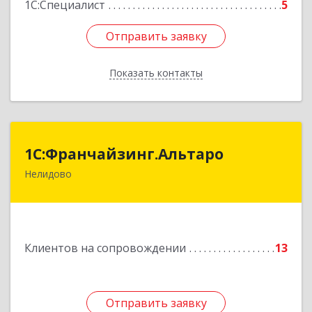
1С:Специалист
5
Отправить заявку
Отправить заявку
Показать контакты
Назад
1С:Франчайзинг.Альтаро
1С:Франчайзинг.Альтаро
Нелидово
172527, Тверская обл, Нелидово г, Матросова
ул, дом № 22, оф.1
Подробнее
Клиентов на сопровождении
13
Отправить заявку
Отправить заявку