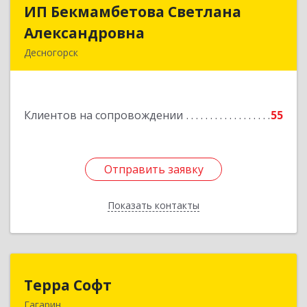
ИП Бекмамбетова Светлана
ИП Бекмамбетова Светлана
Александровна
Александровна
Десногорск
216400, Смоленская обл, Десногорск г, 4-й мкр,
дом № 7, кв.11
Клиентов на сопровождении
55
Подробнее
Отправить заявку
Отправить заявку
Показать контакты
Назад
Терра Софт
Терра Софт
Гагарин