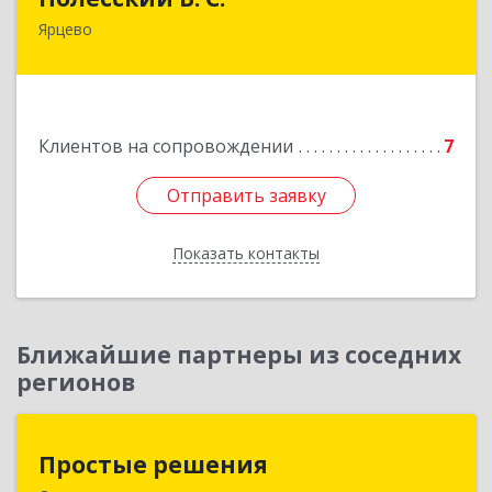
Ярцево
215800,Смоленская обл. г. Ярцево,
ул.Краснофлотская д.30
Подробнее
Клиентов на сопровождении
7
Отправить заявку
Отправить заявку
Показать контакты
Назад
Ближайшие партнеры из соседних
регионов
Простые решения
Простые решения