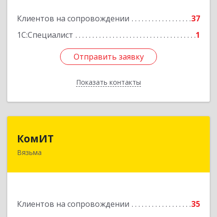
Клиентов на сопровождении
37
Подробнее
1С:Специалист
1
Отправить заявку
Отправить заявку
Показать контакты
Назад
КомИТ
КомИТ
Вязьма
215110, Смоленская обл, Вяземский м. р-н,
Вязьма г, Вяземское г.п., Восстания ул, дом № 1,
пом.22
Подробнее
Клиентов на сопровождении
35