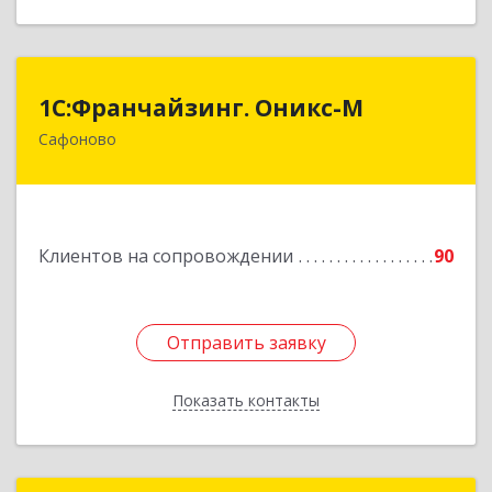
1С:Франчайзинг. Оникс-М
1С:Франчайзинг. Оникс-М
Сафоново
215500, Смоленская обл, Сафоновский р-н,
Сафоново г, Революционная ул, дом № 9а
Подробнее
Клиентов на сопровождении
90
Отправить заявку
Отправить заявку
Показать контакты
Назад