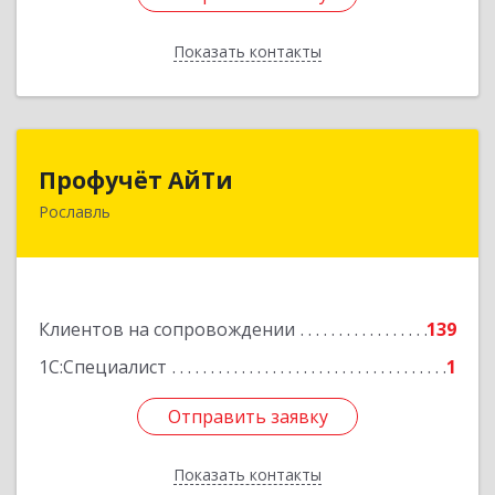
Показать контакты
Назад
Профучёт АйТи
Профучёт АйТи
Рославль
216500, Смоленская обл, Рославльский р-н,
Рославль г, Урицкого ул, дом № 13, кв.4
Подробнее
Клиентов на сопровождении
139
1С:Специалист
1
Отправить заявку
Отправить заявку
Показать контакты
Назад