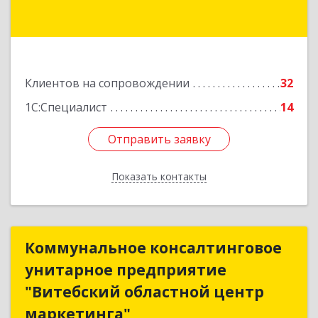
Подробнее
Клиентов на сопровождении
32
1С:Специалист
14
Отправить заявку
Отправить заявку
Показать контакты
Назад
Коммунальное консалтинговое
Коммунальное консалтинговое
унитарное предприятие
унитарное предприятие
"Витебский областной центр
"Витебский областной центр
маркетинга"
маркетинга"