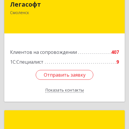
Легасофт
214018, Смоленская обл, Смоленск г, Ново-
Рославльская ул, дом № 13
Смоленск
Подробнее
Клиентов на сопровождении
407
1С:Специалист
9
Отправить заявку
Отправить заявку
Показать контакты
Назад
Автоматизация