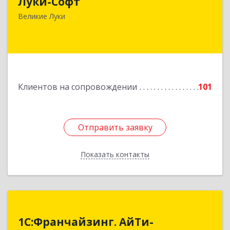
Луки-Софт
182113, Псковская обл, Великие Луки г,
Октябрьский пр-кт, дом № 56А, оф.2
Великие Луки
Подробнее
Клиентов на сопровождении
101
Отправить заявку
Отправить заявку
Показать контакты
Назад
1С:Франчайзинг. АйТи-
1С:Франчайзинг. АйТи-
Консалтинг