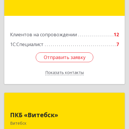
Подробнее
Клиентов на сопровождении
12
1С:Специалист
7
Отправить заявку
Отправить заявку
Показать контакты
Назад
ПКБ «Витебск»
ПКБ «Витебск»
Республика Беларусь, 210026, г. Витебск, ул.
Замковая, д. 4-3, каб. 304
Витебск