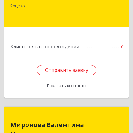
ул.Краснофлотская д.30
Ярцево
Подробнее
Клиентов на сопровождении
7
Отправить заявку
Отправить заявку
Показать контакты
Назад
Миронова Валентина
Миронова Валентина
Николаевна