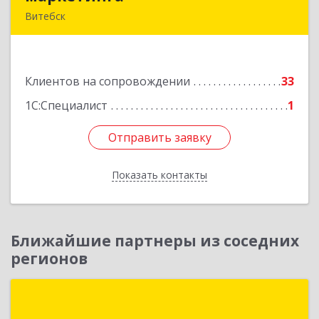
Витебск
Республика Беларусь, 210015, Витебская
область, г. Витебск, пр-д Гоголя, д. 5
Клиентов на сопровождении
33
Подробнее
1С:Специалист
1
Отправить заявку
Отправить заявку
Показать контакты
Назад
Ближайшие партнеры из соседних
регионов
Простые решения