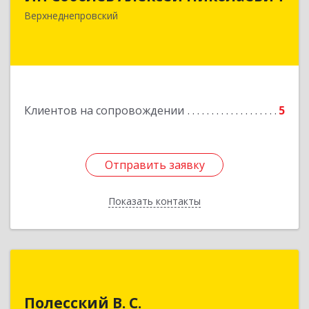
Подробнее
Верхнеднепровский
Клиентов на сопровождении
5
Отправить заявку
Отправить заявку
Показать контакты
Назад
Полесский В. С.
Полесский В. С.
215800,Смоленская обл. г. Ярцево,