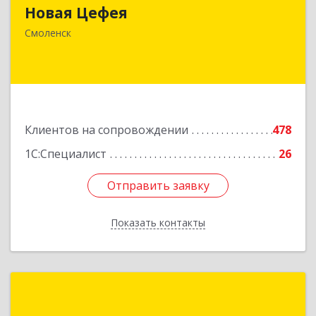
Новая Цефея
214018, Смоленская обл, Смоленск г, Раевского
ул, дом № 10
Смоленск
Подробнее
Клиентов на сопровождении
478
1С:Специалист
26
Отправить заявку
Отправить заявку
Показать контакты
Назад
Легасофт