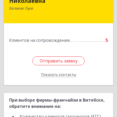
Николаевна
Великие Луки
Подробнее
Клиентов на сопровождении
5
Отправить заявку
Отправить заявку
Показать контакты
Назад
При выборе фирмы-франчайзи в Витебске,
обратите внимание на:
Количество клиентов (договоров ИТС)