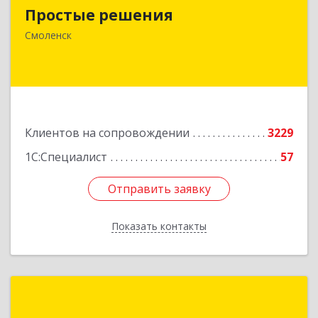
Простые решения
214015, Смоленская обл, Смоленск г, Большая
Краснофлотская ул, дом № 17
Смоленск
Подробнее
Клиентов на сопровождении
3229
1С:Специалист
57
Отправить заявку
Отправить заявку
Показать контакты
Назад
Новая Цефея