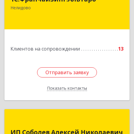
ул, дом № 22, оф.1
Нелидово
Подробнее
Клиентов на сопровождении
13
Отправить заявку
Отправить заявку
Показать контакты
Назад
ИП Соболев Алексей Николаевич
ИП Соболев Алексей Николаевич