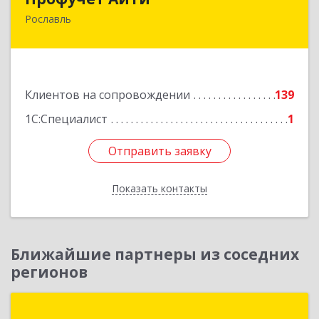
Рославль
216500, Смоленская обл, Рославльский р-н,
Рославль г, Урицкого ул, дом № 13, кв.4
Подробнее
Клиентов на сопровождении
139
1С:Специалист
1
Отправить заявку
Отправить заявку
Показать контакты
Назад
Ближайшие партнеры из соседних
регионов
Простые решения