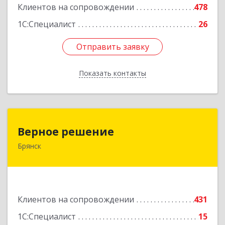
Клиентов на сопровождении
478
1С:Специалист
26
Отправить заявку
Отправить заявку
Показать контакты
Назад
Верное решение
Верное решение
Брянск
241035, Брянская обл, Брянск г, Ульянова ул,
дом № 4, оф.307
Подробнее
Клиентов на сопровождении
431
1С:Специалист
15