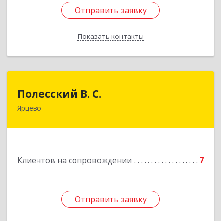
Отправить заявку
Отправить заявку
Показать контакты
Назад
Полесский В. С.
Полесский В. С.
Ярцево
215800,Смоленская обл. г. Ярцево,
ул.Краснофлотская д.30
Подробнее
Клиентов на сопровождении
7
Отправить заявку
Отправить заявку