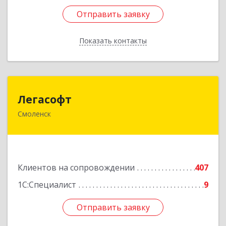
Отправить заявку
Отправить заявку
Показать контакты
Назад
Легасофт
Легасофт
Смоленск
214018, Смоленская обл, Смоленск г, Ново-
Рославльская ул, дом № 13
Подробнее
Клиентов на сопровождении
407
1С:Специалист
9
Отправить заявку
Отправить заявку