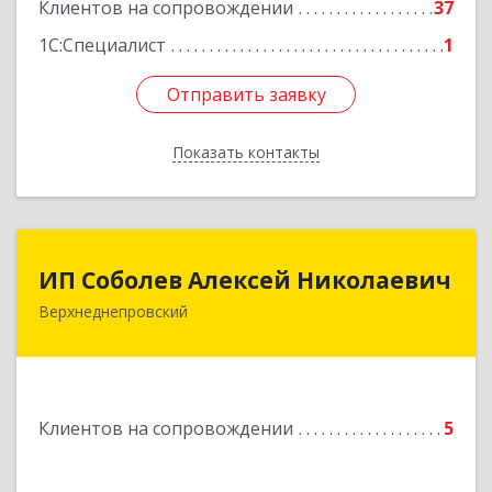
Клиентов на сопровождении
37
Подробнее
1С:Специалист
1
Отправить заявку
Отправить заявку
Показать контакты
Назад
ИП Соболев Алексей Николаевич
ИП Соболев Алексей Николаевич
Верхнеднепровский
Подробнее
Клиентов на сопровождении
5