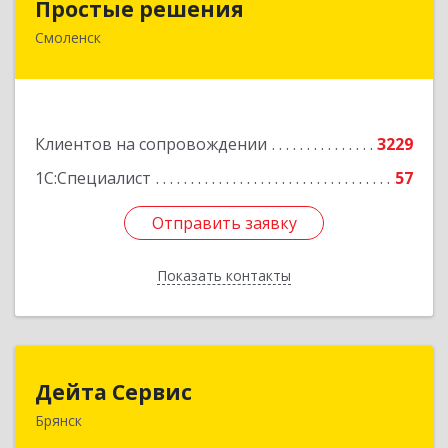
Простые решения
Смоленск
214015, Смоленская обл, Смоленск г, Большая
Краснофлотская ул, дом № 17
Подробнее
Клиентов на сопровождении
3229
1С:Специалист
57
Отправить заявку
Отправить заявку
Показать контакты
Назад
Дейта Сервис
Дейта Сервис
Брянск
241035, Брянская обл, Брянск г, Ульянова ул,