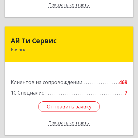
Показать контакты
Назад
Ай Ти Сервис
Ай Ти Сервис
Брянск
241035, Брянская обл, Брянск г, Брянской
Пролетарской Дивизии ул, дом № 9
Подробнее
Клиентов на сопровождении
469
1С:Специалист
7
Отправить заявку
Отправить заявку
Показать контакты
Назад