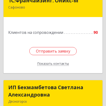
1С:Франчайзинг. Оникс-М
Сафоново
215500, Смоленская обл, Сафоновский р-н,
Сафоново г, Революционная ул, дом № 9а
Подробнее
Клиентов на сопровождении
90
Отправить заявку
Отправить заявку
Показать контакты
Назад
ИП Бекмамбетова Светлана
ИП Бекмамбетова Светлана
Александровна
Александровна
Десногорск