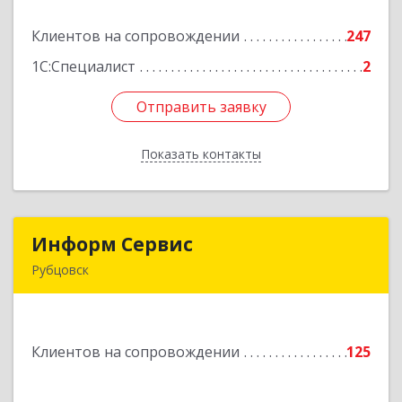
Клиентов на сопровождении
247
Подробнее
1С:Специалист
2
Отправить заявку
Отправить заявку
Показать контакты
Назад
Информ Сервис
Информ Сервис
Рубцовск
658204, Алтайский край, Рубцовск г, Алтайская
ул, дом № 7
Клиентов на сопровождении
125
Подробнее