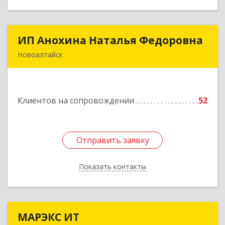
ИП Анохина Наталья Федоровна
ИП Анохина Наталья Федоровна
Новоалтайск
658041, Алтайский край, Новоалтайск г,
Белоярская ул, дом № 132
Клиентов на сопровождении
52
Подробнее
Отправить заявку
Отправить заявку
Показать контакты
Назад
МАРЭКС ИТ
МАРЭКС ИТ