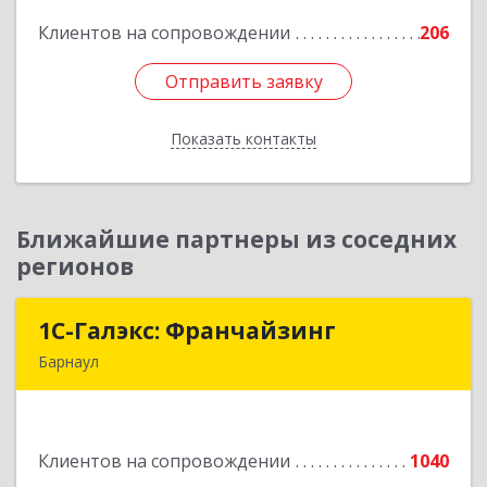
Клиентов на сопровождении
206
Подробнее
Отправить заявку
Отправить заявку
Показать контакты
Назад
Ближайшие партнеры из соседних
регионов
1С-Галэкс: Франчайзинг
1С-Галэкс: Франчайзинг
Барнаул
656015, Алтайский край, Барнаул г, Деповская
ул, дом № 7, каб.А-105
Клиентов на сопровождении
1040
Подробнее