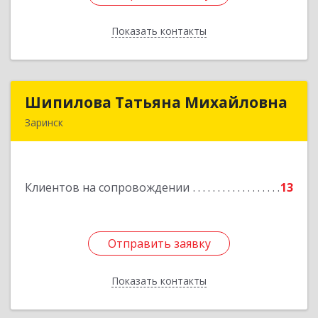
Показать контакты
Назад
Шипилова Татьяна Михайловна
Шипилова Татьяна Михайловна
Заринск
Подробнее
Клиентов на сопровождении
13
Отправить заявку
Отправить заявку
Показать контакты
Назад