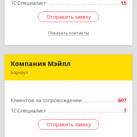
1С:Специалист
15
Отправить заявку
Отправить заявку
Показать контакты
Назад
Компания Мэйпл
Компания Мэйпл
Барнаул
656038, Алтайский край, Барнаул г,
Комсомольский пр-кт, дом № 112
Клиентов на сопровождении
607
Подробнее
1С:Специалист
7
Отправить заявку
Отправить заявку