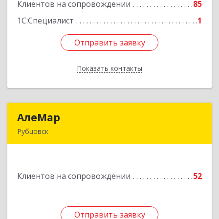
Клиентов на сопровождении
85
Подробнее
1С:Специалист
1
Отправить заявку
Отправить заявку
Показать контакты
Назад
АлеМар
АлеМар
Рубцовск
658210, Алтайский край, Рубцовск г,
Комсомольская ул, дом № 80
Клиентов на сопровождении
52
Подробнее
Отправить заявку
Отправить заявку