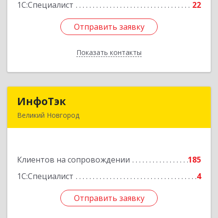
Подробнее
1С:Специалист
22
Отправить заявку
Отправить заявку
Показать контакты
Назад
ИнфоТэк
ИнфоТэк
Великий Новгород
173003, Новгородская обл, Великий Новгород
г, Великая ул, дом № 22
Клиентов на сопровождении
185
Подробнее
1С:Специалист
4
Отправить заявку
Отправить заявку