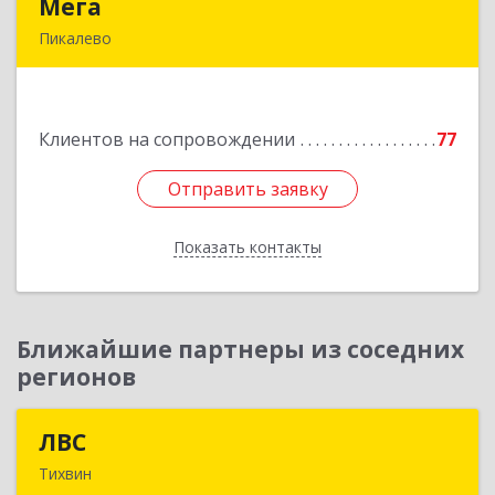
Мега
Мега
Пикалево
187600, Ленинградская обл, Пикалево г,
Заводская ул, дом № 10
Клиентов на сопровождении
77
Подробнее
Отправить заявку
Отправить заявку
Показать контакты
Назад
Ближайшие партнеры из соседних
регионов
ЛВС
ЛВС
Тихвин