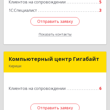
Клиентов на сопровождении
5
Подробнее
1С:Специалист
3
Отправить заявку
Отправить заявку
Показать контакты
Назад
Компьютерный центр Гигабайт
Компьютерный центр Гигабайт
Кириши
187110, Ленинградская обл, Кириши г,
Нефтехимиков ул, дом № 31
Клиентов на сопровождении
6
Подробнее
Отправить заявку
Отправить заявку