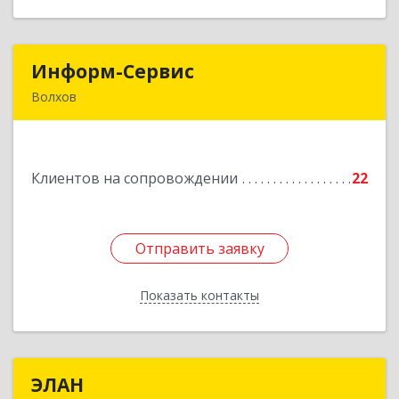
Информ-Сервис
Информ-Сервис
Волхов
187400, Ленинградская обл, Волхов г,
Волховский пр-кт, дом № 7
Клиентов на сопровождении
22
Подробнее
Отправить заявку
Отправить заявку
Показать контакты
Назад
ЭЛАН
ЭЛАН