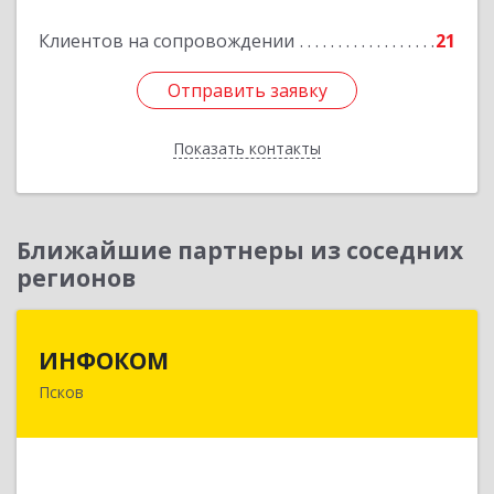
Подробнее
Клиентов на сопровождении
21
Отправить заявку
Отправить заявку
Показать контакты
Назад
Ближайшие партнеры из соседних
регионов
ИНФОКОМ
ИНФОКОМ
Псков
180000, Псковская обл, Псков г, Советская ул,
дом № 42г
Подробнее