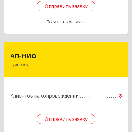
Отправить заявку
Отправить заявку
Показать контакты
Назад
АП-НИО
АП-НИО
Гурьевск
238300 Калининградская обл, Гурьевск г,
Советская ул, дом № 22, кв. № 26
Подробнее
Клиентов на сопровождении
8
Отправить заявку
Отправить заявку