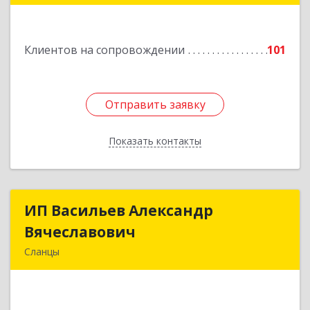
Подробнее
Клиентов на сопровождении
101
Отправить заявку
Отправить заявку
Показать контакты
Назад
ИП Васильев Александр
ИП Васильев Александр
Вячеславович
Вячеславович
Сланцы
Ленинградская обл, Сланцы г, Спортивная ул,
дом № 2