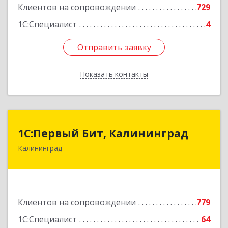
Клиентов на сопровождении
729
1С:Специалист
4
Отправить заявку
Отправить заявку
Показать контакты
Назад
1С:Первый Бит, Калининград
1С:Первый Бит, Калининград
Калининград
236006, Калининградская обл, Калининград г,
Ленинский пр-кт, дом № 30
Подробнее
Клиентов на сопровождении
779
1С:Специалист
64