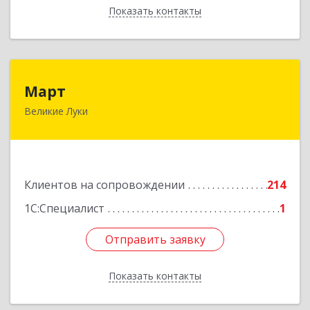
Показать контакты
Назад
Март
Март
Великие Луки
182113, Псковская обл, Великие Луки г,
Ботвина ул, дом № 17 А, пом.1003
Подробнее
Клиентов на сопровождении
214
1С:Специалист
1
Отправить заявку
Отправить заявку
Показать контакты
Назад