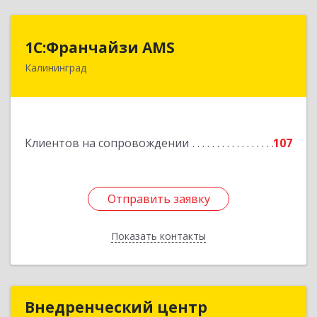
1С:Франчайзи AMS
1С:Франчайзи AMS
Калининград
238325, Калининградская обл, Гурьевский р-н,
Луговое п, Центральная ул, дом № 17
Подробнее
Клиентов на сопровождении
107
Отправить заявку
Отправить заявку
Показать контакты
Назад
Внедренческий центр
Внедренческий центр