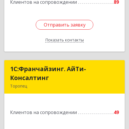
Клиентов на сопровождении
89
Подробнее
Отправить заявку
Отправить заявку
Показать контакты
Назад
1С:Франчайзинг. АйТи-
1С:Франчайзинг. АйТи-
Консалтинг
Консалтинг
Торопец
172840, Тверская обл, Торопец г, Гоголя ул,
дом № 13
Клиентов на сопровождении
49
Подробнее