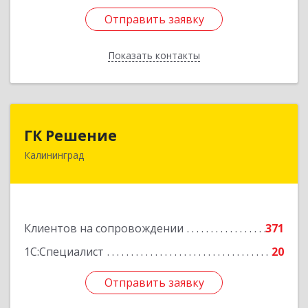
Отправить заявку
Отправить заявку
Показать контакты
Назад
ГК Решение
ГК Решение
Калининград
236038, Калининградская обл, Калининград г,
Липовая аллея ул, дом № 2
Подробнее
Клиентов на сопровождении
371
1С:Специалист
20
Отправить заявку
Отправить заявку