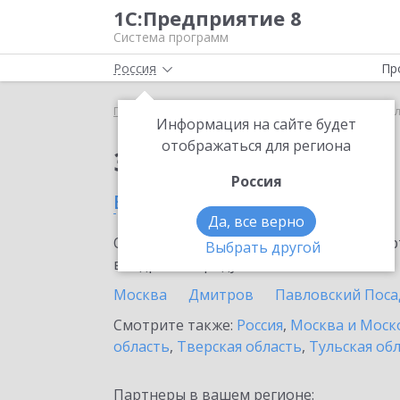
1С:Предприятие 8
Система программ
Россия
Пр
Главная
Сервисы ИТС
1С:МДЛП
1С:МДЛП в К
Информация на сайте будет
отображаться для региона
Заказать 1С:МДЛП
Россия
в Клину
Да, все верно
Ознакомьтесь с информационными карт
Выбрать другой
внедрение продукта.
Москва
Дмитров
Павловский Поса
Смотрите также:
Россия
,
Москва и Моск
область
,
Тверская область
,
Тульская об
Партнеры в вашем регионе: