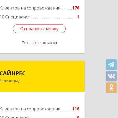
корпус В, кв.68
Клиентов на сопровождении
176
Подробнее
1С:Специалист
1
Отправить заявку
Отправить заявку
Показать контакты
Назад
САЙНРЕС
САЙНРЕС
Зеленоград
124365, Москва г, Зеленоград г,
корпус 2307А, кв.37
Подробнее
Клиентов на сопровождении
116
1С:Специалист
9