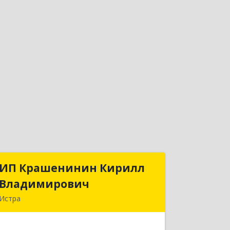
ИП Крашенинин Кирилл
ИП Крашенинин Кирилл
Владимирович
Владимирович
Истра
143500, Московская обл, Истра г, 9
Гвардейской Дивизии ул, дом № 62,