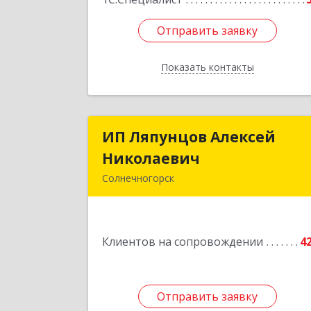
Отправить заявку
Отправить заявку
Показать контакты
Назад
ИП Ляпунцов Алексей
ИП Ляпунцов Алексе
Николаевич
Николаеви
Солнечногорск
Подробне
Клиентов на сопровождении
4
Отправить заявку
Отправить заявку