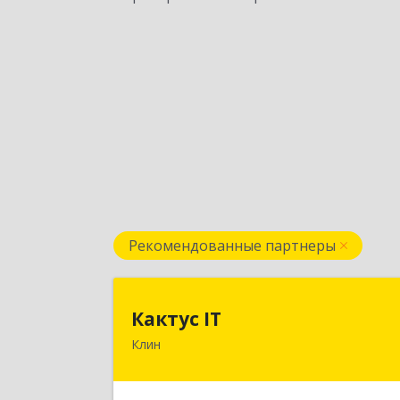
Рекомендованные партнеры
Кактус I
Кактус IT
Клин
141607, Московская обл, г.о.Клин
Клин г, Дзержинского ул, дом № 22
пом.1