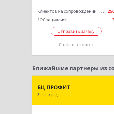
Подробне
Клиентов на сопровождении
25
1С:Специалист
Отправить заявку
Отправить заявку
Показать контакты
Назад
Ближайшие партнеры из со
БЦ ПРОФИ
БЦ ПРОФИТ
Зеленоград
124482, Москва г, Зеленоград г
корпус 340, этаж 1, пом.Х, ком.1-