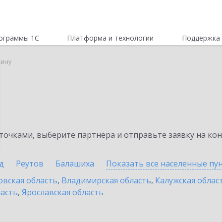
ограммы 1С
Платформа и технологии
Поддержка 
лину
очками, выберите партнёра и отправьте заявку на ко
д
Реутов
Балашиха
Показать все населенные
пу
овская область
,
Владимирская область
,
Калужская облас
ласть
,
Ярославская область