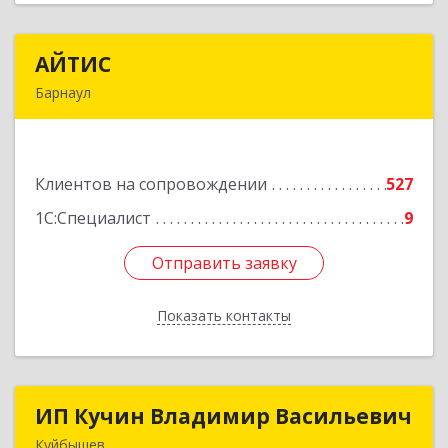
АЙТИС
АЙТИС
Барнаул
656067, Алтайский край, Барнаул г, Взлетная ул,
дом № 65
Клиентов на сопровождении
527
Подробнее
1С:Специалист
9
Отправить заявку
Отправить заявку
Показать контакты
Назад
ИП Кучин Владимир Васильевич
ИП Кучин Владимир Васильевич
Куйбышев