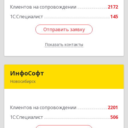
корпус 2Б, пом.5а
Клиентов на сопровождении
2172
Подробнее
1С:Специалист
145
Отправить заявку
Отправить заявку
Показать контакты
Назад
ИнфоСофт
ИнфоСофт
Новосибирск
630091, Новосибирская обл, Новосибирск г,
Крылова ул, дом № 31
Клиентов на сопровождении
2201
Подробнее
1С:Специалист
506