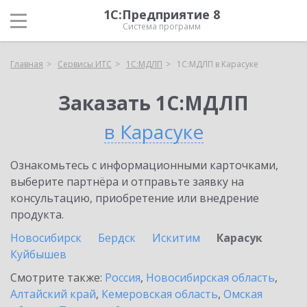
1С:Предприятие 8
Система программ
Главная
Сервисы ИТС
1С:МДЛП
1С:МДЛП в Карасуке
Заказать 1С:МДЛП
в Карасуке
Ознакомьтесь с информационными карточками,
выберите партнёра и отправьте заявку на
консультацию, приобретение или внедрение
продукта.
Новосибирск
Бердск
Искитим
Карасук
Куйбышев
Смотрите также:
Россия
,
Новосибирская область
,
Алтайский край
,
Кемеровская область
,
Омская