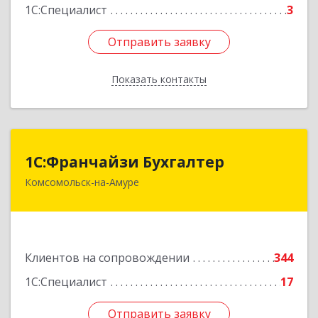
1С:Специалист
3
Отправить заявку
Отправить заявку
Показать контакты
Назад
1С:Франчайзи Бухгалтер
1С:Франчайзи Бухгалтер
Комсомольск-на-Амуре
681000, Хабаровский край, Комсомольск-на-
Амуре г, Красногвардейская ул, дом № 14,
оф.202
Подробнее
Клиентов на сопровождении
344
1С:Специалист
17
Отправить заявку
Отправить заявку