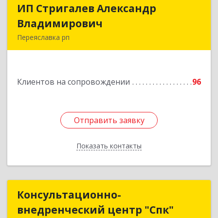
ИП Стригалев Александр
ИП Стригалев Александр
Владимирович
Владимирович
Переяславка рп
682910, Хабаровский край, Имени Лазо р-н,
Переяславка рп, Ленина ул, дом № 30, оф.1
Клиентов на сопровождении
96
Подробнее
Отправить заявку
Отправить заявку
Показать контакты
Назад
Консультационно-
Консультационно-
внедренческий центр "Спк"
внедренческий центр "Спк"