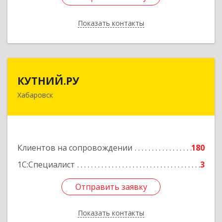
Показать контакты
Назад
КУТНИЙ.РУ
КУТНИЙ.РУ
Хабаровск
680007, Хабаровский край, Хабаровск г,
Шевчука ул, дом № 42, оф.505
Подробнее
Клиентов на сопровождении
180
1С:Специалист
3
Отправить заявку
Отправить заявку
Показать контакты
Назад