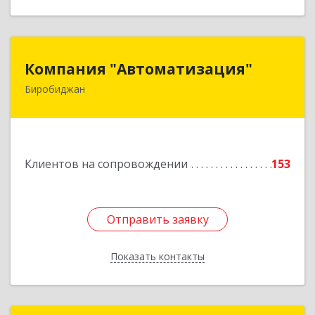
Компания "Автоматизация"
Компания "Автоматизация"
Биробиджан
679016, Еврейская Аобл, Биробиджан г,
Советская ул, дом № 59, кв.3
Подробнее
Клиентов на сопровождении
153
Отправить заявку
Отправить заявку
Показать контакты
Назад