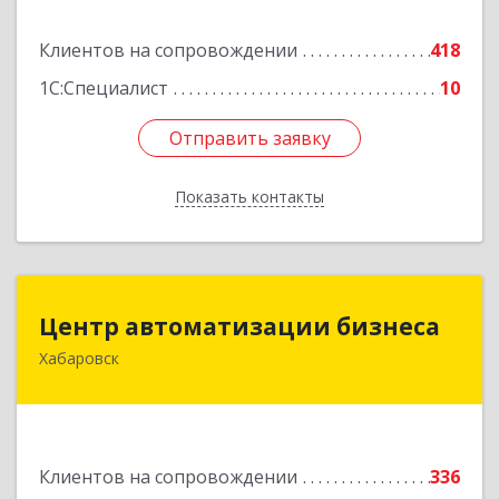
Подробнее
Клиентов на сопровождении
418
1С:Специалист
10
Отправить заявку
Отправить заявку
Показать контакты
Назад
Центр автоматизации бизнеса
Центр автоматизации бизнеса
Хабаровск
680030, Хабаровский край, Хабаровск г, Ленина
ул, дом № 4, оф.802
Подробнее
Клиентов на сопровождении
336