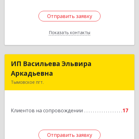
Отправить заявку
Отправить заявку
Показать контакты
Назад
ИП Васильева Эльвира
ИП Васильева Эльвира
Аркадьевна
Аркадьевна
Тымовское пгт.
694400, Сахалинская обл, Тымовский р-н,
Тымовское пгт, Красноармейская ул, дом № 34,
кв.9
Клиентов на сопровождении
17
Подробнее
Отправить заявку
Отправить заявку