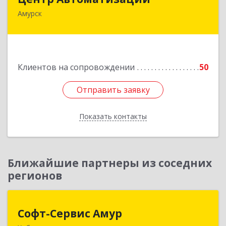
Амурск
682640, Хабаровский край, Амурск г, Мира пр-
кт, дом № 55, оф.2
Подробнее
Клиентов на сопровождении
50
Отправить заявку
Отправить заявку
Показать контакты
Назад
Ближайшие партнеры из соседних
регионов
Софт-Сервис Амур
Софт-Сервис Амур