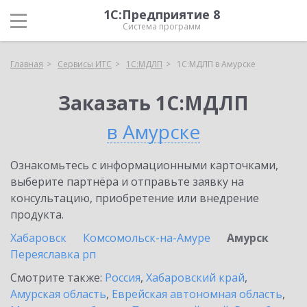
1С:Предприятие 8
Система программ
Главная
Сервисы ИТС
1С:МДЛП
1С:МДЛП в Амурске
Заказать 1С:МДЛП
в Амурске
Ознакомьтесь с информационными карточками,
выберите партнёра и отправьте заявку на
консультацию, приобретение или внедрение
продукта.
Хабаровск
Комсомольск-на-Амуре
Амурск
Переяславка рп
Смотрите также:
Россия
,
Хабаровский край
,
Амурская область
,
Еврейская автономная область
,