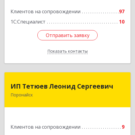
Подробнее
Клиентов на сопровождении
97
1С:Специалист
10
Отправить заявку
Отправить заявку
Показать контакты
Назад
ИП Тетюев Леонид Сергеевич
ИП Тетюев Леонид Сергеевич
Поронайск
694242, Сахалинская обл, Поронайск г, Фрунзе
ул, дом № 14, кв.51
Подробнее
Клиентов на сопровождении
9