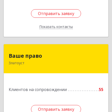
Отправить заявку
Отправить заявку
Показать контакты
Назад
Ваше право
Ваше право
Златоуст
456219, Челябинская обл, Златоуст г,
Молодежный кв-л, дом № 7, кв.136
Подробнее
Клиентов на сопровождении
55
Отправить заявку
Отправить заявку