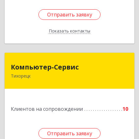
Отправить заявку
Отправить заявку
Показать контакты
Назад
Компьютер-Сервис
Компьютер-Сервис
Тихорецк
352040, Краснодарский край, Павловский р-н,
Павловская ст-ца, Горького ул, дом № 271
Подробнее
Клиентов на сопровождении
10
Отправить заявку
Отправить заявку