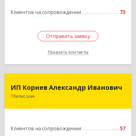
Подробнее
Клиентов на сопровождении
73
Отправить заявку
Отправить заявку
Показать контакты
Назад
ИП Корнев Александр Иванович
ИП Корнев Александр Иванович
Тбилисская
352360, Краснодарский край, Тбилисский р-н,
Тбилисская ст-ца, Первомайская ул, дом № 19/1
Подробнее
Клиентов на сопровождении
57