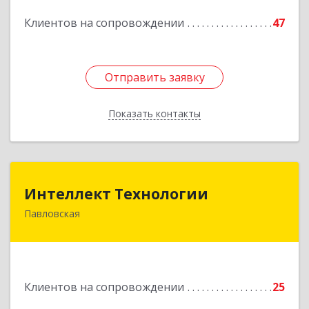
Подробнее
Клиентов на сопровождении
47
Отправить заявку
Отправить заявку
Показать контакты
Назад
Интеллект Технологии
Интеллект Технологии
Павловская
352040, Краснодарский край, Павловский р-н,
Павловская ст-ца, Октябрьская ул, дом № 214
Подробнее
Клиентов на сопровождении
25