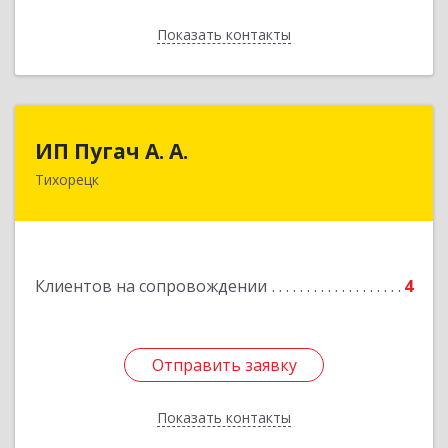
Показать контакты
Назад
ИП Пугач А. А.
ИП Пугач А. А.
Тихорецк
352114, Краснодарский край, Тихорецкий р-н,
Еремизино-Борисовская ст, Школьная ул, дом
№ 97
Подробнее
Клиентов на сопровождении
4
Отправить заявку
Отправить заявку
Показать контакты
Назад