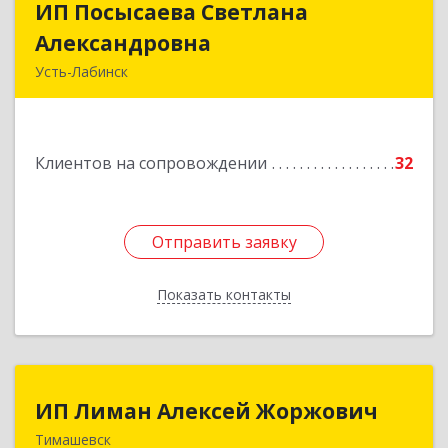
ИП Посысаева Светлана
ИП Посысаева Светлана
Александровна
Александровна
Усть-Лабинск
352330, Краснодарский край, Усть-Лабинск г,
Зои Космодемьянской ул, дом № 192
Клиентов на сопровождении
32
Подробнее
Отправить заявку
Отправить заявку
Показать контакты
Назад
ИП Лиман Алексей Жоржович
ИП Лиман Алексей Жоржович
Тимашевск
352731, Краснодарский край, Тимашевский р-н,