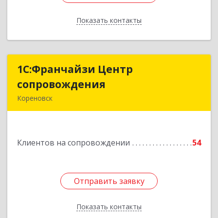
Показать контакты
Назад
1С:Франчайзи Центр
1С:Франчайзи Центр
сопровождения
сопровождения
Кореновск
Подробнее
Клиентов на сопровождении
54
Отправить заявку
Отправить заявку
Показать контакты
Назад