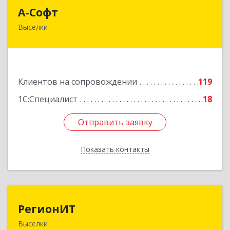
А-Софт
А-Софт
Выселки
353100, Краснодарский край, Выселковский
район, Выселки ст-ца, Степная ул, дом № 1
Подробнее
Клиентов на сопровождении
119
1С:Специалист
18
Отправить заявку
Отправить заявку
Показать контакты
Назад
РегионИТ
РегионИТ
Выселки
353103, Краснодарский край, м.р-н