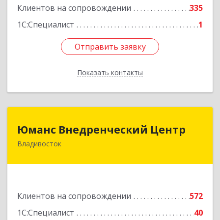
Клиентов на сопровождении
335
1С:Специалист
1
Отправить заявку
Отправить заявку
Показать контакты
Назад
Юманс Внедренческий Центр
Юманс Внедренческий Центр
Владивосток
690014, Приморский край, Владивосток г,
Некрасовская ул, дом № 48а
Подробнее
Клиентов на сопровождении
572
1С:Специалист
40