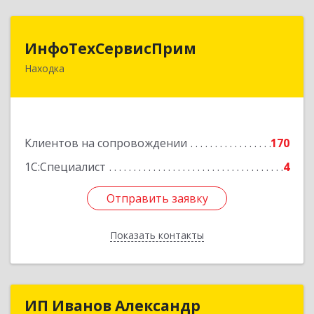
ИнфоТехСервисПрим
ИнфоТехСервисПрим
Находка
692916, Приморский край, Находка г,
Чернышевского ул, дом № 36, оф.305
Подробнее
Клиентов на сопровождении
170
1С:Специалист
4
Отправить заявку
Отправить заявку
Показать контакты
Назад
ИП Иванов Александр
ИП Иванов Александр