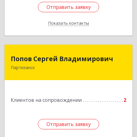
Отправить заявку
Отправить заявку
Показать контакты
Назад
Попов Сергей Владимирович
Попов Сергей Владимирович
Партизанск
692922, Приморский край, г. Находка, ул.
Пограничная, 30-18
Подробнее
Клиентов на сопровождении
2
Отправить заявку
Отправить заявку