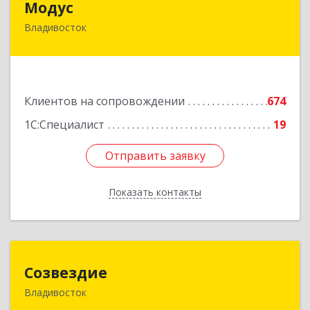
Модус
Владивосток
690091, Приморский край, Владивосток г, ул.
Фадеева, д. 10
Подробнее
Клиентов на сопровождении
674
1С:Специалист
19
Отправить заявку
Отправить заявку
Показать контакты
Назад
Созвездие
Созвездие
Владивосток
690069, Приморский край, Владивосток г,