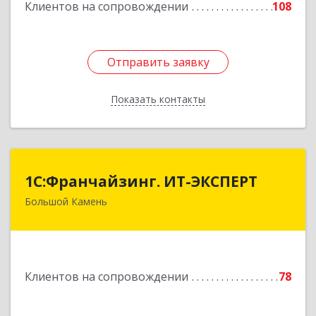
Клиентов на сопровождении
108
Отправить заявку
Отправить заявку
Показать контакты
Назад
1С:Франчайзинг. ИТ-ЭКСПЕРТ
1С:Франчайзинг. ИТ-ЭКСПЕРТ
Большой Камень
692806, Приморский край, Большой Камень г,
Карла Маркса ул, дом № 57, этаж 3
Подробнее
Клиентов на сопровождении
78