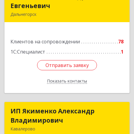
Евгеньевич
Евгеньевич
Дальнегорск
692446, Приморский край, Дальнегорск г,
Инженерная ул, дом № 28, кв.1
Клиентов на сопровождении
78
Подробнее
1С:Специалист
1
Отправить заявку
Отправить заявку
Показать контакты
Назад
ИП Якименко Александр
ИП Якименко Александр
Владимирович
Владимирович
Кавалерово