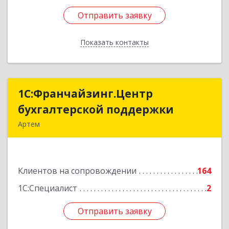
Отправить заявку
Отправить заявку
Показать контакты
Назад
1С:Франчайзинг.Центр
1С:Франчайзинг.Центр
бухгалтерской поддержки
бухгалтерской поддержки
Артем
692760, Приморский край, Артем г, Фрунзе ул,
дом № 54А, каб.21
Клиентов на сопровождении
164
Подробнее
1С:Специалист
2
Отправить заявку
Отправить заявку