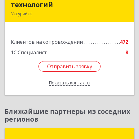
технологий
технологий
Уссурийск
692512, Приморский край, Уссурийск г,
Пушкина ул, дом № 1, пом.2
Клиентов на сопровождении
472
Подробнее
1С:Специалист
8
Отправить заявку
Отправить заявку
Показать контакты
Назад
Ближайшие партнеры из соседних
регионов
Модус