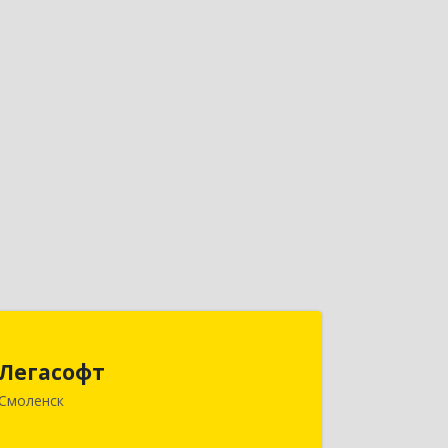
Легасофт
Легасофт
214018, Смоленская обл, Смоленск г,
Смоленск
Ново-Рославльская ул, дом № 13