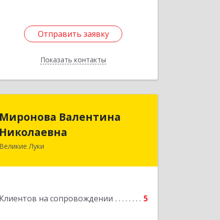
Отправить заявку
Отправить заявку
Показать контакты
Назад
Миронова Валентина
Миронова Валентина
Николаевна
Николаевна
Великие Луки
Подробнее
Клиентов на сопровождении
5