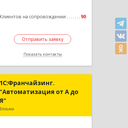
Подробнее
Клиентов на сопровождении
90
Отправить заявку
Отправить заявку
Показать контакты
Назад
1С:Франчайзинг.
1С:Франчайзинг.
"Автоматизация от А до
"Автоматизация от А до
Я"
Я"
Вязьма
215111, Смоленская обл, Вязьма г,
Красноармейское ш, дом № 3а, кв.42