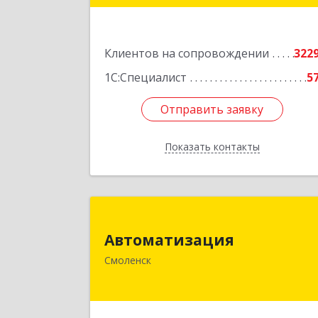
Подробне
Клиентов на сопровождении
322
1С:Специалист
5
Отправить заявку
Отправить заявку
Показать контакты
Назад
Автоматизаци
Автоматизация
214019, Смоленская обл, Смоленск г
Смоленск
Марии Октябрьской ул, дом № 16
оф.10