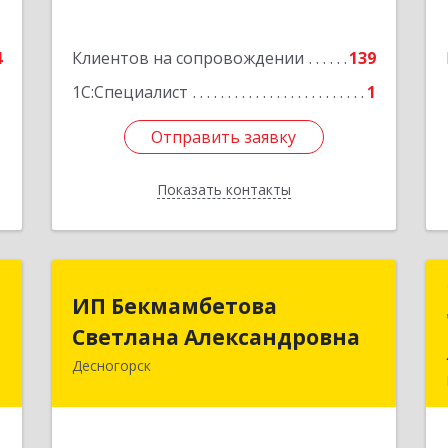
Подробнее
4
Клиентов на сопровождении
139
1
1С:Специалист
1
Отправить заявку
Отправить заявку
Показать контакты
Назад
т
ИП Бекмамбетова
ИП Бекмамбетова
Светлана Александровна
Светлана Александровна
и
2
Десногорск
216400, Смоленская обл, Десногорск г,
4-й мкр, дом № 7, кв.11
е
Подробнее