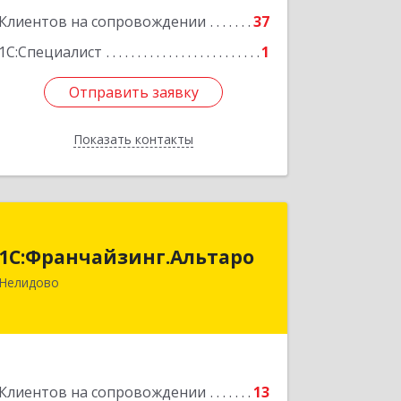
Клиентов на сопровождении
37
Подробнее
1С:Специалист
1
Отправить заявку
Отправить заявку
Показать контакты
Назад
1С:Франчайзинг.Альтаро
1С:Франчайзинг.Альтаро
172527, Тверская обл, Нелидово г,
Нелидово
Матросова ул, дом № 22, оф.1
Подробнее
Клиентов на сопровождении
13