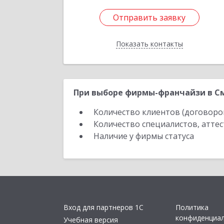
Отправить заявку
Отправить заявку
Показать контакты
Назад
При выборе фирмы-франчайзи в См
Количество клиентов (договоро
Количество специалистов, атте
Наличие у фирмы статуса
Вход для партнеров 1С
Политика
конфиденциа
Учебная версия