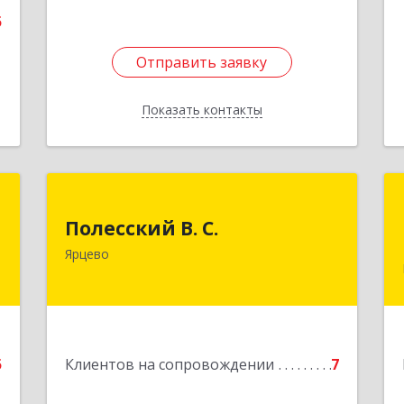
5
Отправить заявку
Отправить заявку
Показать контакты
Назад
й
Полесский В. С.
ч
Полесский В. С.
215800,Смоленская обл. г. Ярцево,
Ярцево
ул.Краснофлотская д.30
е
Подробнее
5
Клиентов на сопровождении
7