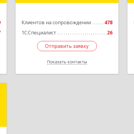
Подробнее
е
9
Клиентов на сопровождении
478
7
1С:Специалист
26
Отправить заявку
Отправить заявку
Показать контакты
Назад
я
,
,
7