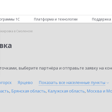
ограммы 1С
Платформа и технологии
Поддержка 
ркировка в Смоленске
вка
очками, выберите партнёра и отправьте заявку на ко
огорск
Ярцево
Показать все населенные
пункты
ласть
,
Брянская область
,
Калужская область
,
Москва и Мо