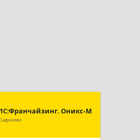
1С:Франчайзинг. Оникс-М
1С:Франчайзинг. Оникс-М
215500, Смоленская обл, Сафоновский
Сафоново
р-н, Сафоново г, Революционная ул,
дом № 9а