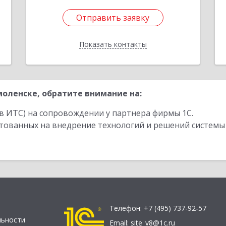
Отправить заявку
Отправить заявку
Показать контакты
Назад
оленске, обратите внимание на:
в ИТС) на сопровождении у партнера фирмы 1С.
стованных на внедрение технологий и решений системы
Телефон:
+7 (495) 737-92-57
льности
Email:
site_v8@1c.ru