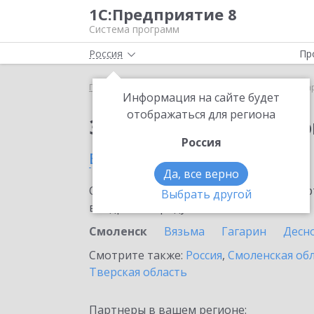
1С:Предприятие 8
Система программ
Россия
Пр
Главная
Сервисы ИТС
1С:Маркировка
1С:Ма
Информация на сайте будет
отображаться для региона
Заказать 1С:Маркиро
Россия
в Смоленске
Да, все верно
Ознакомьтесь с информационными карт
Выбрать другой
внедрение продукта.
Смоленск
Вязьма
Гагарин
Десн
Смотрите также:
Россия
,
Смоленская об
Тверская область
Партнеры в вашем регионе: