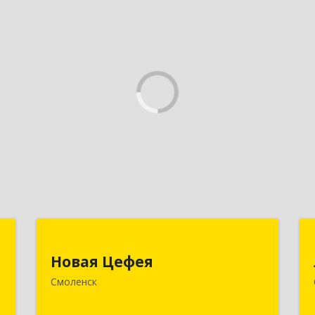
я
Новая Цефея
Новая Цефея
,
214018, Смоленская обл, Смоленск г,
Смоленск
№
Раевского ул, дом № 10
7