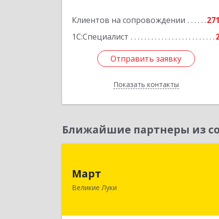
Подробне
Клиентов на сопровождении
27
1С:Специалист
Отправить заявку
Отправить заявку
Показать контакты
Назад
Ближайшие партнеры из со
Мар
Март
182113, Псковская обл, Великие Лук
Великие Луки
г, Ботвина ул, дом № 17 А, пом.100
Подробне