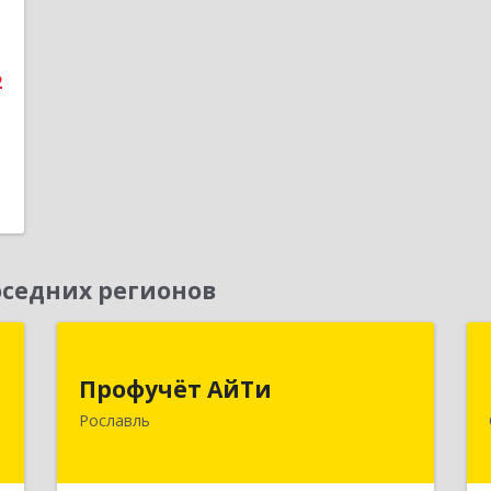
е
1
2
седних регионов
т
Профучёт АйТи
Профучёт АйТи
и
216500, Смоленская обл,
Рославль
3
Рославльский р-н, Рославль г,
Урицкого ул, дом № 13, кв.4
е