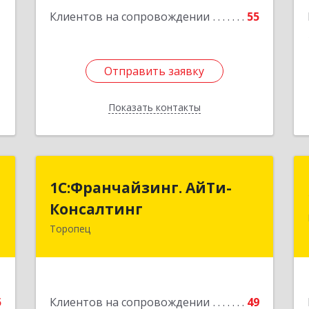
1
Клиентов на сопровождении
55
Отправить заявку
Отправить заявку
Показать контакты
Назад
Т
1С:Франчайзинг. АйТи-
1С:Франчайзинг. АйТи-
Консалтинг
Консалтинг
.
,
Торопец
172840, Тверская обл, Торопец г,
2
Гоголя ул, дом № 13
е
Подробнее
5
Клиентов на сопровождении
49