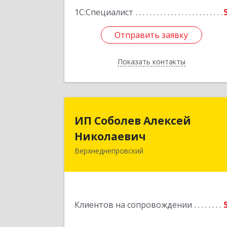
1С:Специалист
Отправить заявку
Отправить заявку
Показать контакты
Назад
ИП Соболев Алексе
ИП Соболев Алексей
Николаеви
Николаевич
Верхнеднепровский
Подробне
Клиентов на сопровождении