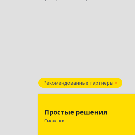
Рекомендованные партнеры
Простые решени
Простые решения
214015, Смоленская обл, Смоленск г
Смоленск
Большая Краснофлотская ул, дом 
1