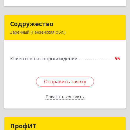
Содружество
Содружество
Заречный (Пензенская обл.)
442962, Пензенская обл, Заречный г,
Промышленная ул, дом № 25
Клиентов на сопровождении
55
Подробнее
Отправить заявку
Отправить заявку
Показать контакты
Назад
ПрофИТ
ПрофИТ