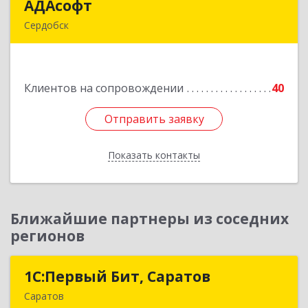
АДАсофт
АДАсофт
Сердобск
442894, Пензенская обл, Сердобск г,
Чайковского ул, дом № 96А, кв.6
Клиентов на сопровождении
40
Подробнее
Отправить заявку
Отправить заявку
Показать контакты
Назад
Ближайшие партнеры из соседних
регионов
1С:Первый Бит, Саратов
1С:Первый Бит, Саратов
Саратов