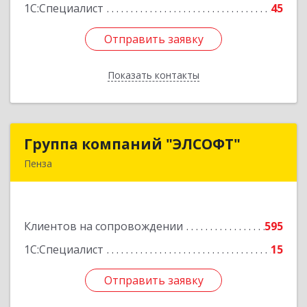
1С:Специалист
45
Отправить заявку
Отправить заявку
Показать контакты
Назад
Группа компаний "ЭЛСОФТ"
Группа компаний "ЭЛСОФТ"
Пенза
440020, Пензенская обл, Пенза г, Суворова ул,
дом № 145, корпус а, оф.41
Клиентов на сопровождении
595
Подробнее
1С:Специалист
15
Отправить заявку
Отправить заявку