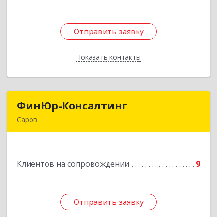
Отправить заявку
Отправить заявку
Показать контакты
Назад
ФинЮр-Консалтинг
ФинЮр-Консалтинг
Саров
607190, Нижегородская обл, Саров г,
Куйбышева ул, дом № 11
Клиентов на сопровождении
9
Подробнее
Отправить заявку
Отправить заявку