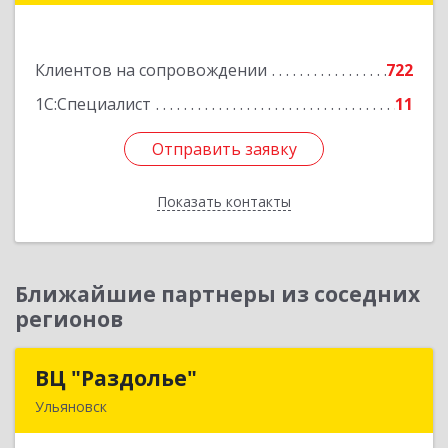
Большевистская ул, дом № 60, этаж 4 оф.7
Клиентов на сопровождении
722
Подробнее
1С:Специалист
11
Отправить заявку
Отправить заявку
Показать контакты
Назад
Ближайшие партнеры из соседних
регионов
ВЦ "Раздолье"
ВЦ "Раздолье"
Ульяновск
432001, Ульяновская обл, Ульяновск г, Марата