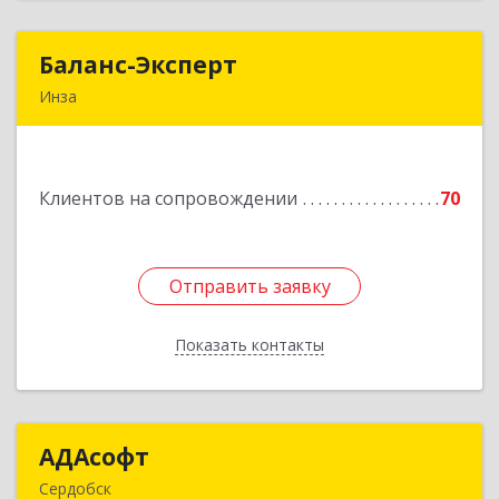
Баланс-Эксперт
Баланс-Эксперт
Инза
433030, Ульяновская обл, Инзенский р-н, Инза
г, Красных Бойцов ул, дом № 18, кв.4
Клиентов на сопровождении
70
Подробнее
Отправить заявку
Отправить заявку
Показать контакты
Назад
АДАсофт
АДАсофт
Сердобск