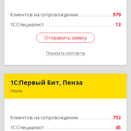
ул, дом № 13, оф.1
Клиентов на сопровождении
979
Подробнее
1С:Специалист
13
Отправить заявку
Отправить заявку
Показать контакты
Назад
1С:Первый Бит, Пенза
1С:Первый Бит, Пенза
Пенза
440000, Пензенская обл, Пенза г, Московская
ул, дом № 15, пом.1
Клиентов на сопровождении
752
Подробнее
1С:Специалист
45