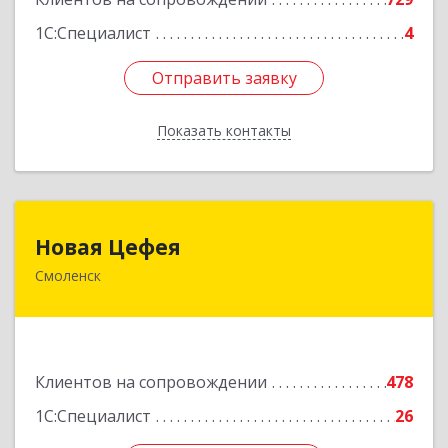
1С:Специалист
4
Отправить заявку
Отправить заявку
Показать контакты
Назад
Новая Цефея
Новая Цефея
Смоленск
214018, Смоленская обл, Смоленск г, Раевского
ул, дом № 10
Подробнее
Клиентов на сопровождении
478
1С:Специалист
26