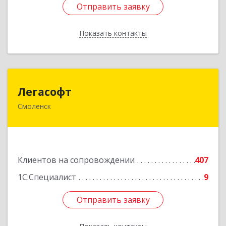
Отправить заявку
Отправить заявку
Показать контакты
Назад
Легасофт
Легасофт
Смоленск
214018, Смоленская обл, Смоленск г, Ново-
Рославльская ул, дом № 13
Подробнее
Клиентов на сопровождении
407
1С:Специалист
9
Отправить заявку
Отправить заявку