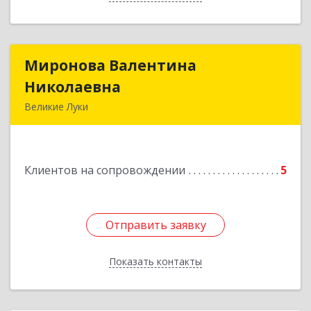
Миронова Валентина
Миронова Валентина
Николаевна
Николаевна
Великие Луки
Подробнее
Клиентов на сопровождении
5
Отправить заявку
Отправить заявку
Показать контакты
Назад