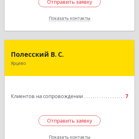
Отправить заявку
Отправить заявку
Показать контакты
Назад
Полесский В. С.
Полесский В. С.
Ярцево
215800,Смоленская обл. г. Ярцево,
ул.Краснофлотская д.30
Подробнее
Клиентов на сопровождении
7
Отправить заявку
Отправить заявку
Показать контакты
Назад