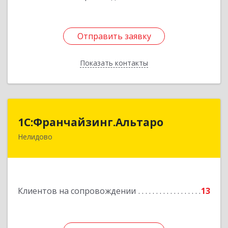
Отправить заявку
Отправить заявку
Показать контакты
Назад
1С:Франчайзинг.Альтаро
1С:Франчайзинг.Альтаро
Нелидово
172527, Тверская обл, Нелидово г, Матросова
ул, дом № 22, оф.1
Подробнее
Клиентов на сопровождении
13