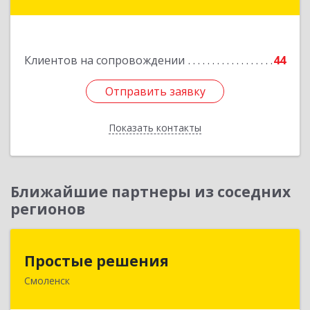
Покровская, д. 19
Подробнее
Клиентов на сопровождении
44
Отправить заявку
Отправить заявку
Показать контакты
Назад
Ближайшие партнеры из соседних
регионов
Простые решения
Простые решения
Смоленск
214015, Смоленская обл, Смоленск г, Большая
Краснофлотская ул, дом № 17