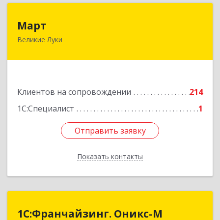
Март
Март
Великие Луки
182113, Псковская обл, Великие Луки г,
Ботвина ул, дом № 17 А, пом.1003
Подробнее
Клиентов на сопровождении
214
1С:Специалист
1
Отправить заявку
Отправить заявку
Показать контакты
Назад
1С:Франчайзинг. Оникс-М
1С:Франчайзинг. Оникс-М