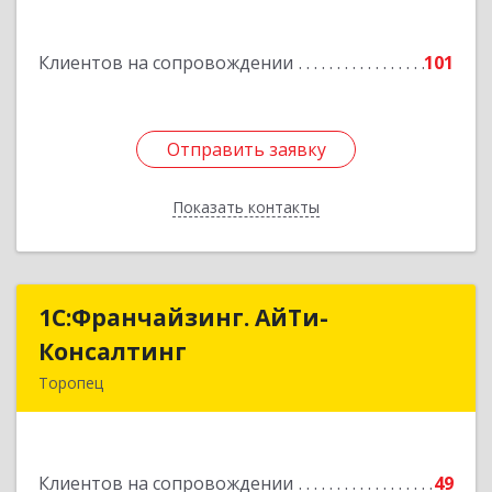
Подробнее
Клиентов на сопровождении
101
Отправить заявку
Отправить заявку
Показать контакты
Назад
1С:Франчайзинг. АйТи-
1С:Франчайзинг. АйТи-
Консалтинг
Консалтинг
Торопец
172840, Тверская обл, Торопец г, Гоголя ул,
дом № 13
Клиентов на сопровождении
49
Подробнее