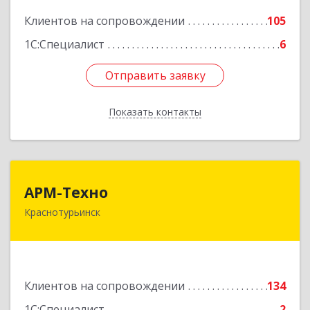
Подробнее
Клиентов на сопровождении
105
1С:Специалист
6
Отправить заявку
Отправить заявку
Показать контакты
Назад
АРМ-Техно
АРМ-Техно
Краснотурьинск
624447, Свердловская обл, Краснотурьинск г,
Чкалова ул, дом № 4, оф.119
Подробнее
Клиентов на сопровождении
134
1С:Специалист
2