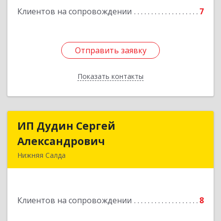
Клиентов на сопровождении
7
Отправить заявку
Отправить заявку
Показать контакты
Назад
ИП Дудин Сергей
ИП Дудин Сергей
Александрович
Александрович
Нижняя Салда
624740, Свердловская обл, Нижняя Салда г,
Энгельса ул, дом № 98
Клиентов на сопровождении
8
Подробнее