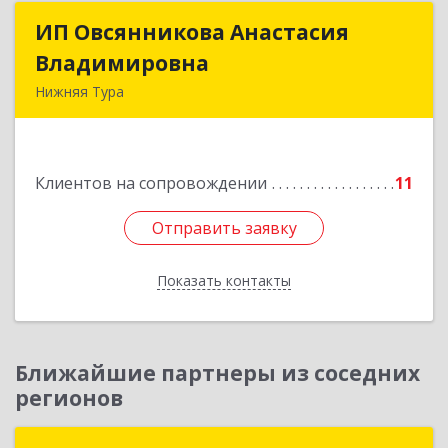
ИП Овсянникова Анастасия
ИП Овсянникова Анастасия
Владимировна
Владимировна
Нижняя Тура
624222, Свердловская обл, Нижняя Тура г,
Машиностроителей ул, дом № 7, кв.30
Клиентов на сопровождении
11
Подробнее
Отправить заявку
Отправить заявку
Показать контакты
Назад
Ближайшие партнеры из соседних
регионов