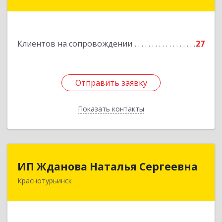
г, Коммунистическая ул, дом № 8, оф.24
Подробнее
Клиентов на сопровождении
27
Отправить заявку
Отправить заявку
Показать контакты
Назад
ИП Жданова Наталья Сергеевна
ИП Жданова Наталья Сергеевна
Краснотурьинск
Подробнее