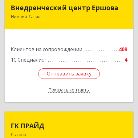
Внедренческий центр Ершова
Внедренческий центр Ершова
Нижний Тагил
622030, Свердловская обл, Нижний Тагил г,
Черноисточинское ш, дом № 58А, оф.6
Подробнее
Клиентов на сопровождении
409
1С:Специалист
4
Отправить заявку
Отправить заявку
Показать контакты
Назад
ГК ПРАЙД
ГК ПРАЙД
Лысьва
618909, Пермский край, Лысьва г, Репина ул,