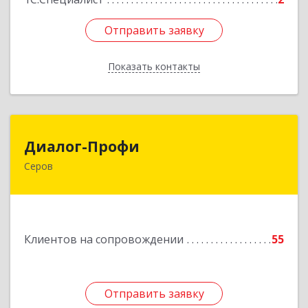
Отправить заявку
Отправить заявку
Показать контакты
Назад
Диалог-Профи
Диалог-Профи
Серов
624980, Свердловская обл, Серов г, Короленко
ул, дом № 7/29, кв.2
Подробнее
Клиентов на сопровождении
55
Отправить заявку
Отправить заявку