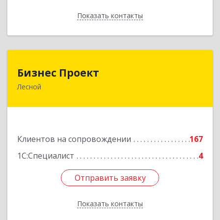
Показать контакты
Назад
Бизнес Проект
Бизнес Проект
Лесной
624200, Свердловская обл, Лесной г, Сиротина
ул, дом № 11
Подробнее
Клиентов на сопровождении
167
1С:Специалист
4
Отправить заявку
Отправить заявку
Показать контакты
Назад