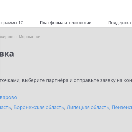
ограммы 1С
Платформа и технологии
Поддержка 
ркировка в Моршанске
вка
очками, выберите партнёра и отправьте заявку на ко
варово
ласть
,
Воронежская область
,
Липецкая область
,
Пензенс