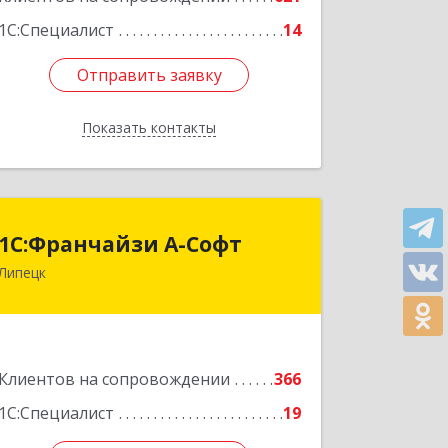
1С:Специалист
14
Отправить заявку
Отправить заявку
Показать контакты
Назад
1С:Франчайзи А-Софт
1С:Франчайзи А-Софт
Липецк
398059, Липецкая обл, Липецк г,
Фрунзе ул, дом № 27
Подробнее
Клиентов на сопровождении
366
1С:Специалист
19