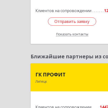
Подробне
Клиентов на сопровождении
1
Отправить заявку
Отправить заявку
Показать контакты
Назад
Ближайшие партнеры из со
ГК ПРОФИ
ГК ПРОФИТ
Липецк
398001, Липецкая обл, Липецк г
Советская ул, дом № 66Б, пом.
Подробне
Клиентов на сопровождении
144