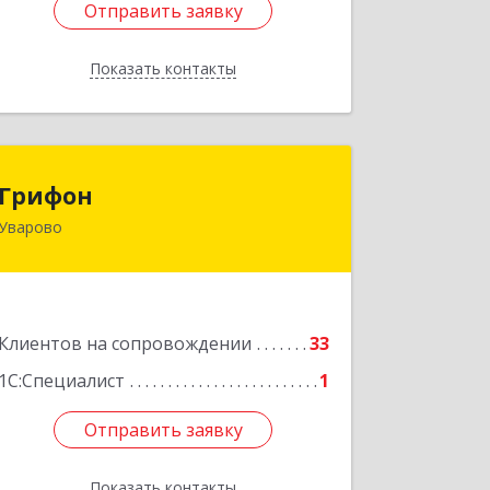
Отправить заявку
Отправить заявку
Показать контакты
Назад
Грифон
Грифон
Уварово
393461, Тамбовская обл, Уварово г,
Южная ул, дом № 40А
Подробнее
Клиентов на сопровождении
33
1С:Специалист
1
Отправить заявку
Отправить заявку
Показать контакты
Назад