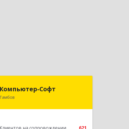
Компьютер-Софт
Компьютер-Софт
Тамбов
392000, Тамбовская обл, Тамбов г,
Советская ул, дом № 191
Подробнее
Клиентов на сопровождении
621