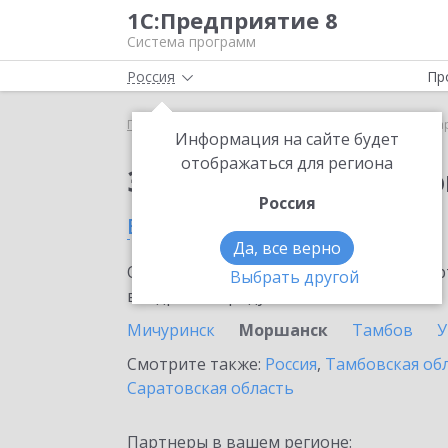
1С:Предприятие 8
Система программ
Россия
Пр
Главная
Сервисы ИТС
1С:Маркировка
1С:Ма
Информация на сайте будет
отображаться для региона
Заказать 1С:Маркиро
Россия
в Моршанске
Да, все верно
Ознакомьтесь с информационными карт
Выбрать другой
внедрение продукта.
Мичуринск
Моршанск
Тамбов
У
Смотрите также:
Россия
,
Тамбовская об
Саратовская область
Партнеры в вашем регионе: