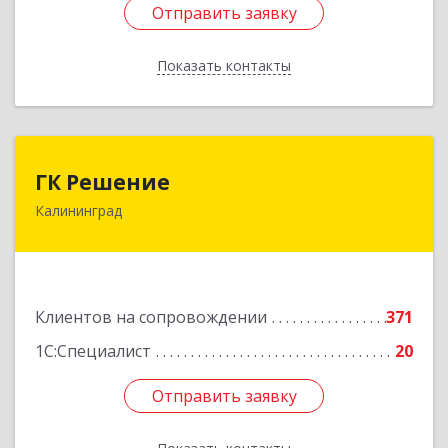
Отправить заявку
Отправить заявку
Показать контакты
Назад
ГК Решение
ГК Решение
Калининград
236038, Калининградская обл, Калининград г,
Липовая аллея ул, дом № 2
Подробнее
Клиентов на сопровождении
371
1С:Специалист
20
Отправить заявку
Отправить заявку