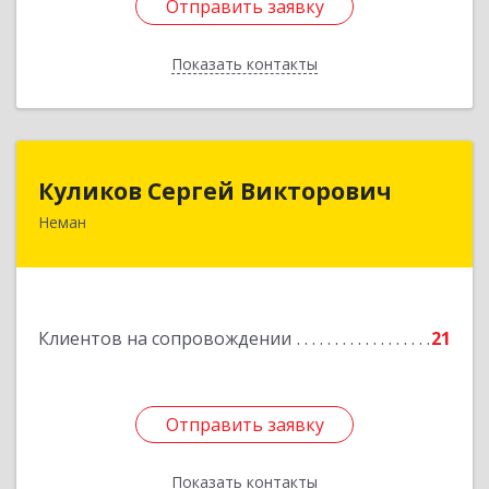
Отправить заявку
Отправить заявку
Показать контакты
Назад
Куликов Сергей Викторович
Куликов Сергей Викторович
Неман
238710, Калининградская обл, Неман г,
Красноармейская ул, дом № 8, кв.60
Подробнее
Клиентов на сопровождении
21
Отправить заявку
Отправить заявку
Показать контакты
Назад