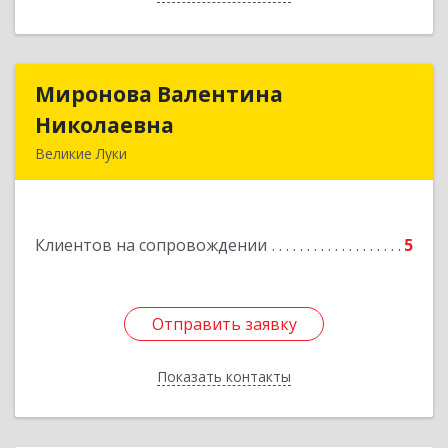
Миронова Валентина
Миронова Валентина
Николаевна
Николаевна
Великие Луки
Подробнее
Клиентов на сопровождении
5
Отправить заявку
Отправить заявку
Показать контакты
Назад