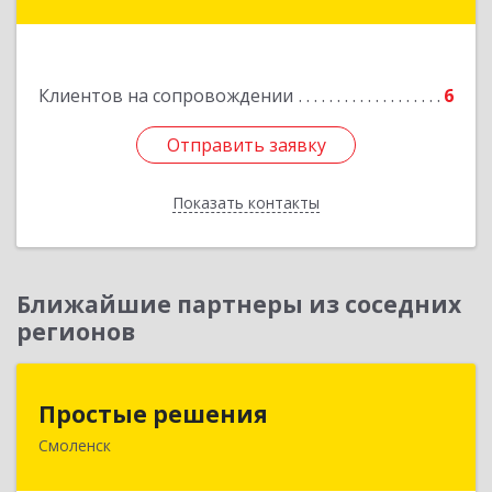
Варшавская, д.19
Подробнее
Клиентов на сопровождении
6
Отправить заявку
Отправить заявку
Показать контакты
Назад
Ближайшие партнеры из соседних
регионов
Простые решения
Простые решения
Смоленск
214015, Смоленская обл, Смоленск г, Большая
Краснофлотская ул, дом № 17