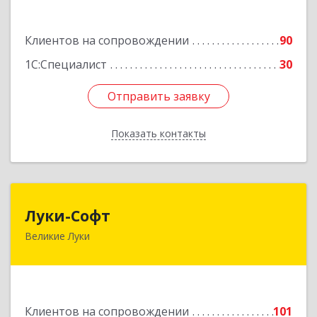
К.Маркса ул, дом № 18, оф.701
Клиентов на сопровождении
90
Подробнее
1С:Специалист
30
Отправить заявку
Отправить заявку
Показать контакты
Назад
Луки-Софт
Луки-Софт
Великие Луки
182113, Псковская обл, Великие Луки г,
Октябрьский пр-кт, дом № 56А, оф.2
Подробнее
Клиентов на сопровождении
101