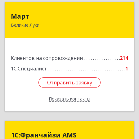
Март
Март
Великие Луки
182113, Псковская обл, Великие Луки г,
Ботвина ул, дом № 17 А, пом.1003
Подробнее
Клиентов на сопровождении
214
1С:Специалист
1
Отправить заявку
Отправить заявку
Показать контакты
Назад
1С:Франчайзи AMS
1С:Франчайзи AMS