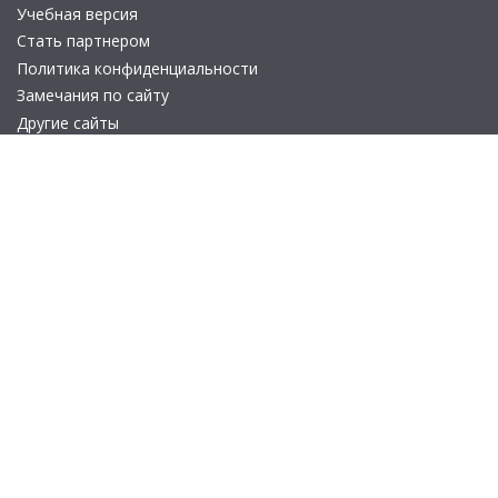
Учебная версия
Стать партнером
Политика конфиденциальности
Замечания по сайту
Другие сайты
Телефон:
+7 (495) 737-92-57
Email:
site_v8@1c.ru
Отдел продаж:
г. Москва
,
улица Селезнёвская, дом 21
© 2026 АО «Группа 1С» (правопреемник «1С»). Все права на сайт
защищены
© 2011- 2026 ООО «1С-Софт» (
о компании
).
Исключительное право на технологическую платформу
«1С:Предприятие 8» и типовые конфигурации программных
продуктов системы «1С:Предприятие 8», представленные на