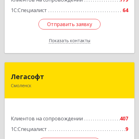
1С:Специалист
64
Отправить заявку
Отправить заявку
Показать контакты
Назад
Легасофт
Легасофт
Смоленск
214018, Смоленская обл, Смоленск г, Ново-
Рославльская ул, дом № 13
Подробнее
Клиентов на сопровождении
407
1С:Специалист
9