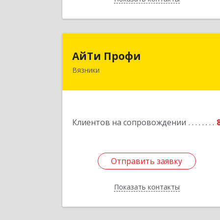
АйТи Проф
АйТи Профи
Вязники
Подробне
Клиентов на сопровождении
Отправить заявку
Отправить заявку
Показать контакты
Назад