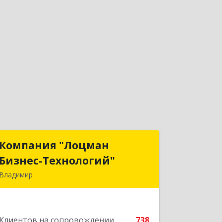
Компания "Лоцман
Компания "Лоцман
Бизнес-Технологий"
Бизнес-Технологий"
Владимир
600015, Владимирская обл, Владимир
г, Чайковского ул, дом № 40А, оф.21
Клиентов на сопровождении
738
Подробнее