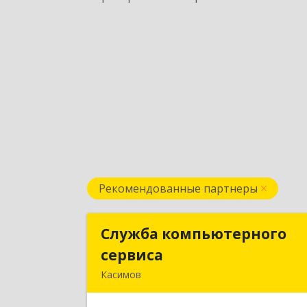
Рекомендованные партнеры
Служба компьютерного
Служба компьютерног
сервиса
сервис
Касимов
391300, Рязанская обл., г.Касимов
ул.Советская 13