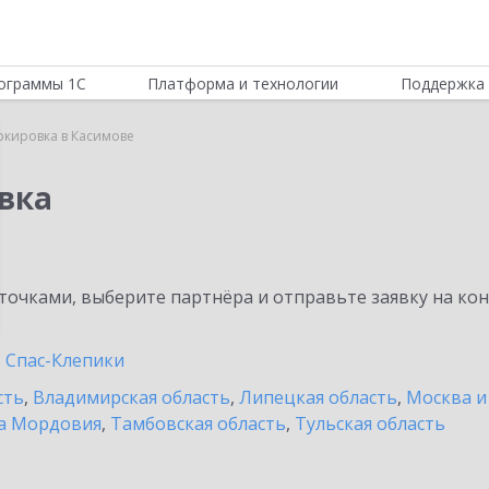
ограммы 1С
Платформа и технологии
Поддержка 
ркировка в Касимове
вка
очками, выберите партнёра и отправьте заявку на ко
Спас-Клепики
сть
,
Владимирская область
,
Липецкая область
,
Москва и
а Мордовия
,
Тамбовская область
,
Тульская область