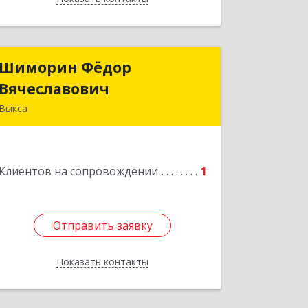
Шиморин Фёдор
Шиморин Фёдор
Вячеславович
Вячеславович
Выкса
Подробнее
Клиентов на сопровождении
1
Отправить заявку
Отправить заявку
Показать контакты
Назад