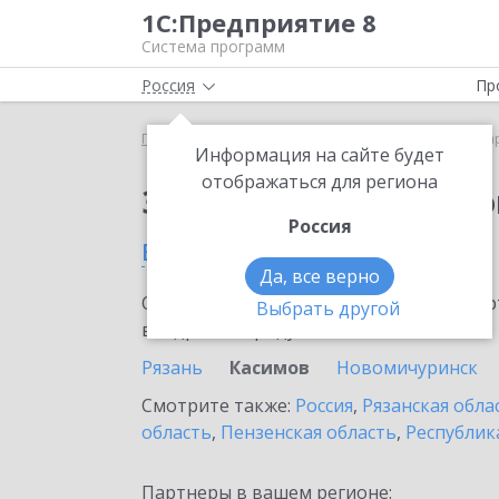
1С:Предприятие 8
Система программ
Россия
Пр
Главная
Сервисы ИТС
1С:Маркировка
1С:Ма
Информация на сайте будет
отображаться для региона
Заказать 1С:Маркиро
Россия
в Касимове
Да, все верно
Ознакомьтесь с информационными карт
Выбрать другой
внедрение продукта.
Рязань
Касимов
Новомичуринск
Смотрите также:
Россия
,
Рязанская обла
область
,
Пензенская область
,
Республик
Партнеры в вашем регионе: