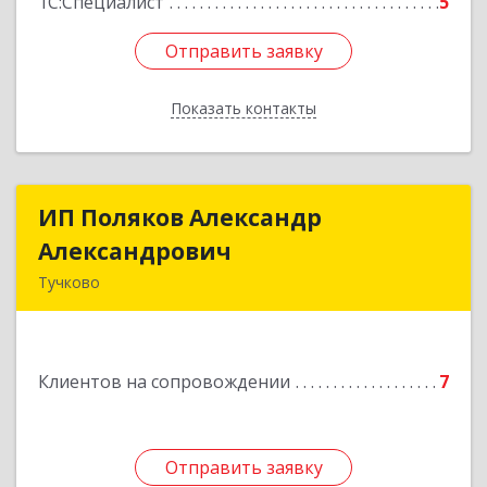
1С:Специалист
5
Отправить заявку
Отправить заявку
Показать контакты
Назад
ИП Поляков Александр
ИП Поляков Александр
Александрович
Александрович
Тучково
143160, Московская обл., Рузский р-н,
Дорохово п., Московская ул., д.9
Клиентов на сопровождении
7
Подробнее
Отправить заявку
Отправить заявку