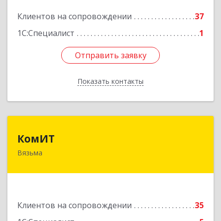
Клиентов на сопровождении
37
Подробнее
1С:Специалист
1
Отправить заявку
Отправить заявку
Показать контакты
Назад
КомИТ
КомИТ
Вязьма
215110, Смоленская обл, Вяземский м. р-н,
Вязьма г, Вяземское г.п., Восстания ул, дом № 1,
пом.22
Подробнее
Клиентов на сопровождении
35