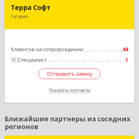
Терра Софт
Терра Софт
Гагарин
215010, Смоленская обл, Гагарин г, Ленина ул,
дом № 12
Подробнее
Клиентов на сопровождении
44
1С:Специалист
1
Отправить заявку
Отправить заявку
Показать контакты
Назад
Ближайшие партнеры из соседних
регионов