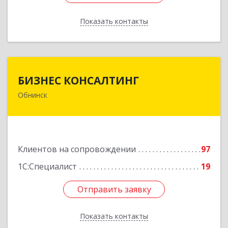
Показать контакты
Назад
БИЗНЕС КОНСАЛТИНГ
БИЗНЕС КОНСАЛТИНГ
Обнинск
249032, Калужская обл, Обнинск г, Курчатова ул,
дом № 27/2, пом.281
Подробнее
Клиентов на сопровождении
97
1С:Специалист
19
Отправить заявку
Отправить заявку
Показать контакты
Назад