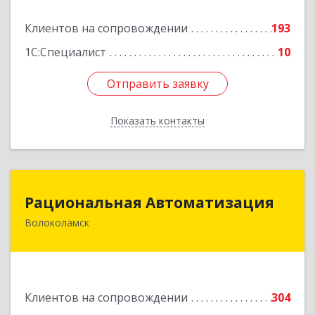
Подробнее
Клиентов на сопровождении
193
1С:Специалист
10
Отправить заявку
Отправить заявку
Показать контакты
Назад
Рациональная Автоматизация
Рациональная Автоматизация
Волоколамск
143600, Московская обл, Волоколамский р-н,
Волоколамск г, Октябрьская пл, дом № 10,
оф.12
Подробнее
Клиентов на сопровождении
304