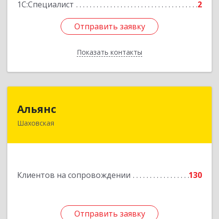
1С:Специалист
2
Отправить заявку
Отправить заявку
Показать контакты
Назад
Альянс
Альянс
Шаховская
143700, Московская обл, Шаховской р-н,
рп.Шаховская, ул.1-я Советская, дом № 44
Подробнее
Клиентов на сопровождении
130
Отправить заявку
Отправить заявку