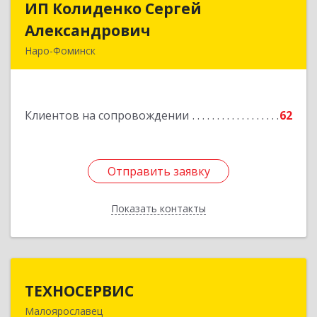
ИП Колиденко Сергей
ИП Колиденко Сергей
Александрович
Александрович
Наро-Фоминск
143300, Московская обл, Наро-Фоминский р-н,
Наро-Фоминск г, Маршала Жукова Г.К. ул, дом
№ 14-92
Клиентов на сопровождении
62
Подробнее
Отправить заявку
Отправить заявку
Показать контакты
Назад
ТЕХНОСЕРВИС
ТЕХНОСЕРВИС
Малоярославец
249094, Калужская обл, Малоярославецкий р-н,