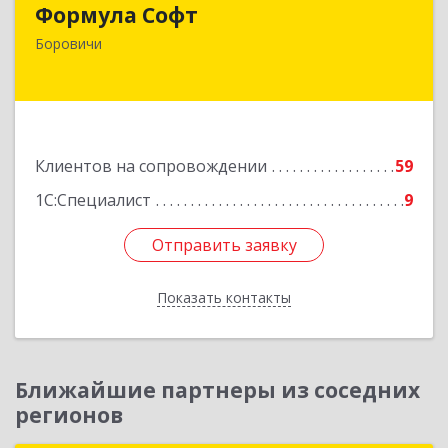
Формула Софт
174411, Новгородская обл, Боровичский р-н,
Боровичи
Боровичи г, Международная ул, дом № 6
Подробнее
Клиентов на сопровождении
59
1С:Специалист
9
Отправить заявку
Отправить заявку
Показать контакты
Назад
Ближайшие партнеры из соседних
регионов