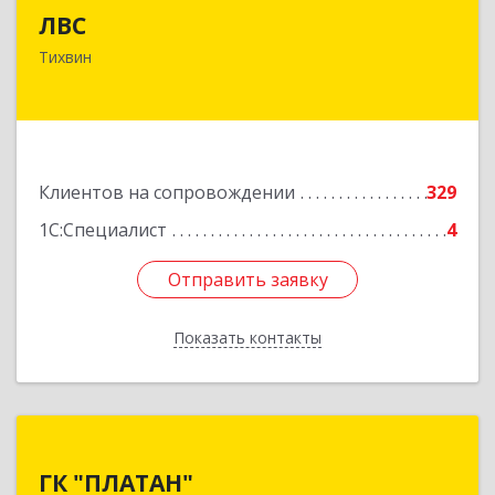
ЛВС
187553, Ленинградская обл, Тихвинский р-н,
Тихвин
Тихвин г, Ярослава Иванова ул, дом № 1,
пом.582
Подробнее
Клиентов на сопровождении
329
1С:Специалист
4
Отправить заявку
Отправить заявку
Показать контакты
Назад
ГК "ПЛАТАН"
ГК "ПЛАТАН"