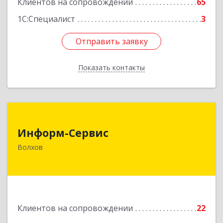
Клиентов на сопровождении
65
1С:Специалист
3
Отправить заявку
Отправить заявку
Показать контакты
Назад
Информ-Сервис
Информ-Сервис
187400, Ленинградская обл, Волхов г,
Волхов
Волховский пр-кт, дом № 7
Подробнее
Клиентов на сопровождении
22