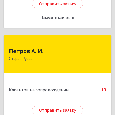
Отправить заявку
Отправить заявку
Показать контакты
Назад
Петров А. И.
Петров А. И.
Старая Русса, пер.Волотовский, д.23
Старая Русса
Подробнее
Клиентов на сопровождении
13
Отправить заявку
Отправить заявку