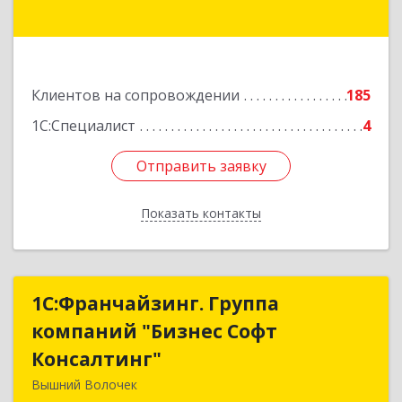
Подробнее
Клиентов на сопровождении
185
1С:Специалист
4
Отправить заявку
Отправить заявку
Показать контакты
Назад
1С:Франчайзинг. Группа
1С:Франчайзинг. Группа
компаний "Бизнес Софт
компаний "Бизнес Софт
Консалтинг"
Консалтинг"
Вышний Волочек