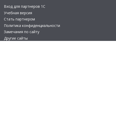
Вход для партнеров 1С
Учебная версия
Стать партнером
Политика конфиденциальности
Замечания по сайту
Другие сайты
Телефон:
+7 (495) 737-92-57
Email:
site_v8@1c.ru
Отдел продаж:
г. Москва
,
улица Селезнёвская, дом 21
© 2026 АО «Группа 1С» (правопреемник «1С»). Все права на сайт
защищены
© 2011- 2026 ООО «1С-Софт» (
о компании
).
Исключительное право на технологическую платформу