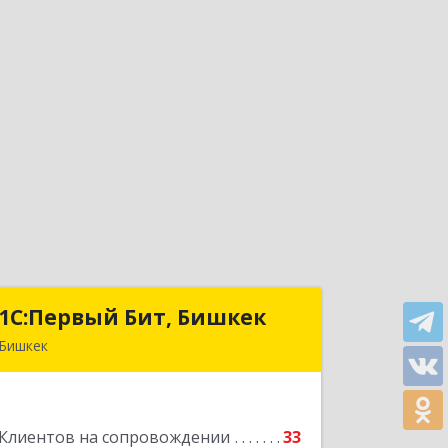
1С:Первый Бит, Бишкек
1С:Первый Бит, Бишкек
Бишкек
г.Бишкек, Октябрьский район, ул.
Юнусалиева, дом 80, Офис 211
Клиентов на сопровождении
33
Подробнее