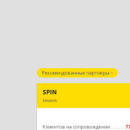
Рекомендованные партнеры
SPIN
SPI
Бишкек
Кыргызская республика, г.Бишкек, ул
Усенбаева, 138 
Клиентов на сопровождении
7
Подробне