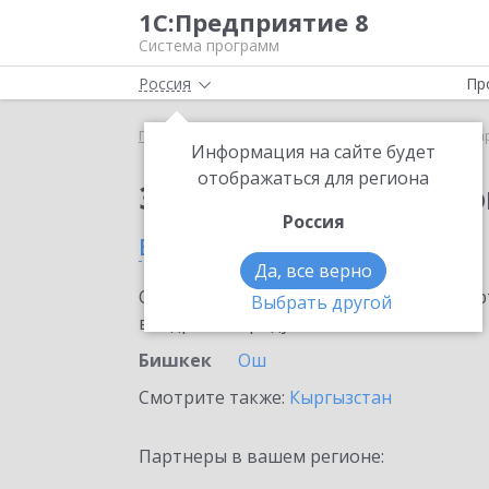
1С:Предприятие 8
Система программ
Россия
Пр
Главная
Сервисы ИТС
1С:Маркировка
1С:Ма
Информация на сайте будет
отображаться для региона
Заказать 1С:Маркиро
Россия
в Бишкеке
Да, все верно
Ознакомьтесь с информационными карт
Выбрать другой
внедрение продукта.
Бишкек
Ош
Смотрите также:
Кыргызстан
Партнеры в вашем регионе: