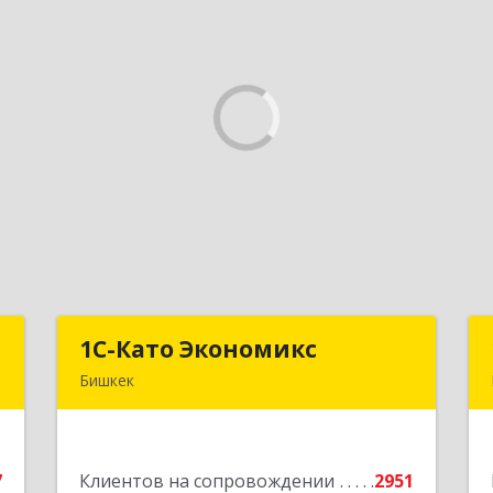
N
1С-Като Экономикс
1С-Като Экономикс
Бишкек
.
720021, Кыргызстан, г. Бишкек, ул.
А
Шопокова, д. 89
7
Клиентов на сопровождении
2951
е
Подробнее