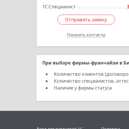
1С:Специалист
Отправить заявку
Отправить заявку
Показать контакты
Назад
При выборе фирмы-франчайзи в Би
Количество клиентов (договоро
Количество специалистов, атте
Наличие у фирмы статуса
Вход для партнеров 1С
Политика