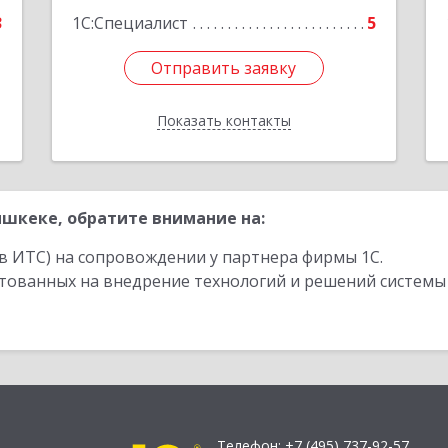
3
1С:Специалист
5
Отправить заявку
Отправить заявку
Показать контакты
Назад
шкеке, обратите внимание на:
в ИТС) на сопровождении у партнера фирмы 1С.
стованных на внедрение технологий и решений системы
Телефон:
+7 (495) 737-92-57