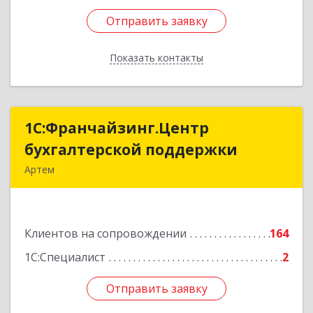
Отправить заявку
Отправить заявку
Показать контакты
Назад
1С:Франчайзинг.Центр
1С:Франчайзинг.Центр
бухгалтерской поддержки
бухгалтерской поддержки
Артем
692760, Приморский край, Артем г, Фрунзе ул,
дом № 54А, каб.21
Клиентов на сопровождении
164
Подробнее
1С:Специалист
2
Отправить заявку
Отправить заявку