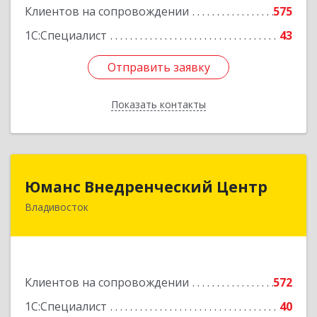
Клиентов на сопровождении
575
1С:Специалист
43
Отправить заявку
Отправить заявку
Показать контакты
Назад
Юманс Внедренческий Центр
Юманс Внедренческий Центр
Владивосток
690014, Приморский край, Владивосток г,
Некрасовская ул, дом № 48а
Подробнее
Клиентов на сопровождении
572
1С:Специалист
40