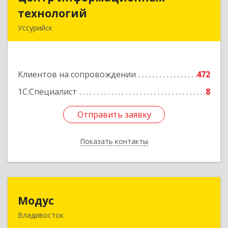
технологий
технологий
Уссурийск
692512, Приморский край, Уссурийск г,
Пушкина ул, дом № 1, пом.2
Клиентов на сопровождении
472
Подробнее
1С:Специалист
8
Отправить заявку
Отправить заявку
Показать контакты
Назад
Модус
Модус
Владивосток
690091, Приморский край, Владивосток г, ул.