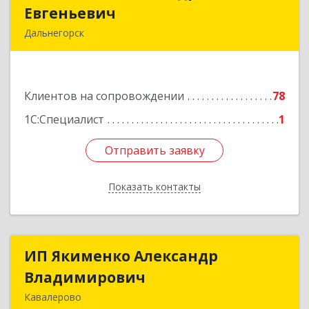
Евгеньевич
Евгеньевич
Дальнегорск
692446, Приморский край, Дальнегорск г,
Инженерная ул, дом № 28, кв.1
Клиентов на сопровождении
78
Подробнее
1С:Специалист
1
Отправить заявку
Отправить заявку
Показать контакты
Назад
ИП Якименко Александр
ИП Якименко Александр
Владимирович
Владимирович
Кавалерово