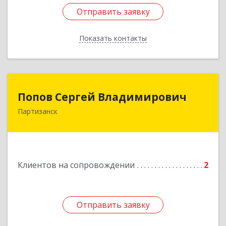
Отправить заявку
Отправить заявку
Показать контакты
Назад
Попов Сергей Владимирович
Попов Сергей Владимирович
Партизанск
692922, Приморский край, г. Находка, ул.
Пограничная, 30-18
Подробнее
Клиентов на сопровождении
2
Отправить заявку
Отправить заявку