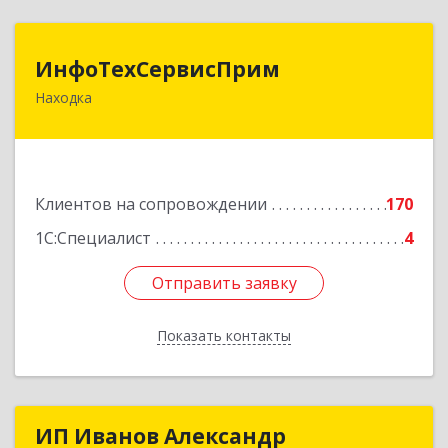
ИнфоТехСервисПрим
ИнфоТехСервисПрим
Находка
692916, Приморский край, Находка г,
Чернышевского ул, дом № 36, оф.305
Подробнее
Клиентов на сопровождении
170
1С:Специалист
4
Отправить заявку
Отправить заявку
Показать контакты
Назад
ИП Иванов Александр
ИП Иванов Александр