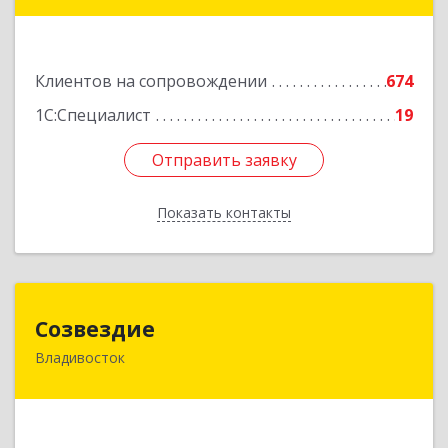
Фадеева, д. 10
Подробнее
Клиентов на сопровождении
674
1С:Специалист
19
Отправить заявку
Отправить заявку
Показать контакты
Назад
Созвездие
Созвездие
Владивосток
690069, Приморский край, Владивосток г,
Тухачевского ул, дом № 62, кв.94
Подробнее