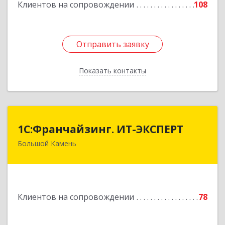
Клиентов на сопровождении
108
Отправить заявку
Отправить заявку
Показать контакты
Назад
1С:Франчайзинг. ИТ-ЭКСПЕРТ
1С:Франчайзинг. ИТ-ЭКСПЕРТ
Большой Камень
692806, Приморский край, Большой Камень г,
Карла Маркса ул, дом № 57, этаж 3
Подробнее
Клиентов на сопровождении
78