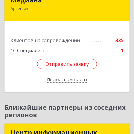
Арсеньев
692330, Приморский край, Арсеньев г,
Ломоносова ул, дом № 24, кв.1
Подробнее
Клиентов на сопровождении
335
1С:Специалист
1
Отправить заявку
Отправить заявку
Показать контакты
Назад
Ближайшие партнеры из соседних
регионов
Центр информационных
Центр информационных