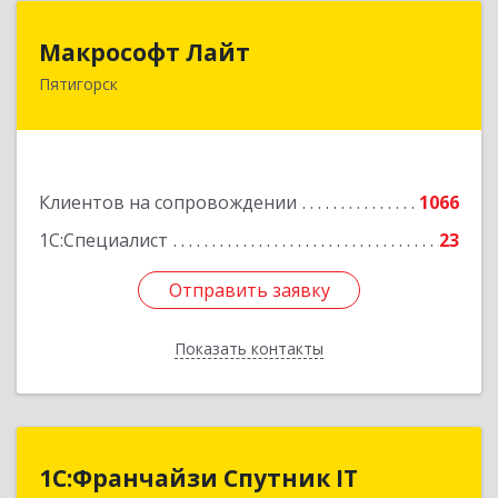
Макрософт Лайт
Макрософт Лайт
Пятигорск
357501, Ставропольский край, Пятигорск г,
Коста Хетагурова ул, дом № 4
Подробнее
Клиентов на сопровождении
1066
1С:Специалист
23
Отправить заявку
Отправить заявку
Показать контакты
Назад
1С:Франчайзи Спутник IT
1С:Франчайзи Спутник IT