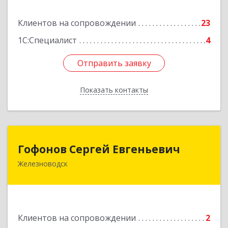
Подробнее
Клиентов на сопровождении
23
1С:Специалист
4
Отправить заявку
Отправить заявку
Показать контакты
Назад
Гофонов Сергей Евгеньевич
Гофонов Сергей Евгеньевич
Железноводск
Подробнее
Клиентов на сопровождении
2