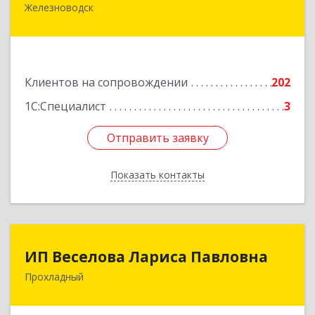
Железноводск
357430, Ставропольский край, город-курорт
Железноводск, Иноземцево п, Свободы ул, дом
№ 136
Подробнее
Клиентов на сопровождении
202
1С:Специалист
3
Отправить заявку
Отправить заявку
Показать контакты
Назад
ИП Веселова Лариса Павловна
ИП Веселова Лариса Павловна
Прохладный
361045, Кабардино-Балкарская Респ,
Прохладный г, Добровольская ул, дом № 31