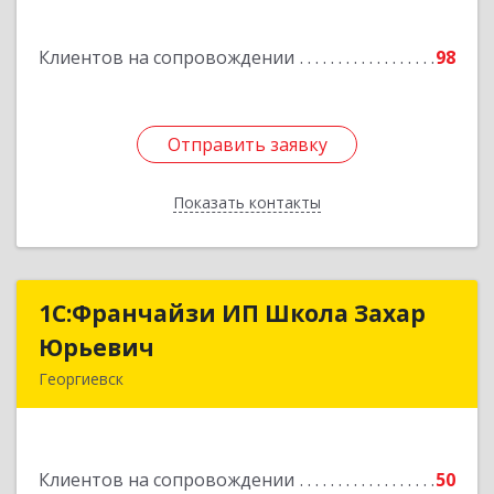
Подробнее
Клиентов на сопровождении
98
Отправить заявку
Отправить заявку
Показать контакты
Назад
1С:Франчайзи ИП Школа Захар
1С:Франчайзи ИП Школа Захар
Юрьевич
Юрьевич
Георгиевск
357840, Ставропольский край, Георгиевский р-
н, Александрийская ст-ца, Курдюмовский пер,
дом № 10
Клиентов на сопровождении
50