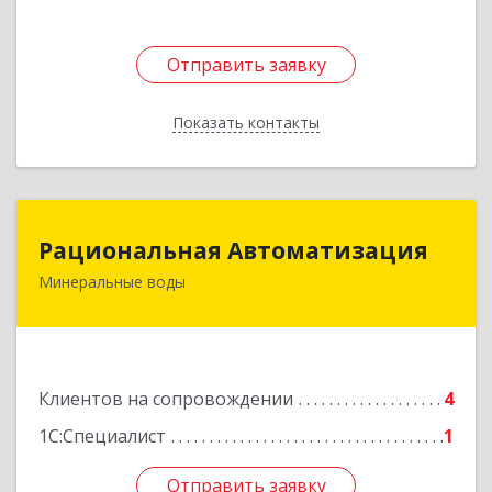
Отправить заявку
Отправить заявку
Показать контакты
Назад
Рациональная Автоматизация
Рациональная Автоматизация
Минеральные воды
357209, Ставропольский край, м.о.
Минераловодский, Минеральные Воды г, 22
Партсъезда пр-кт, домовладение № 9, корпус 1
Подробнее
Клиентов на сопровождении
4
1С:Специалист
1
Отправить заявку
Отправить заявку