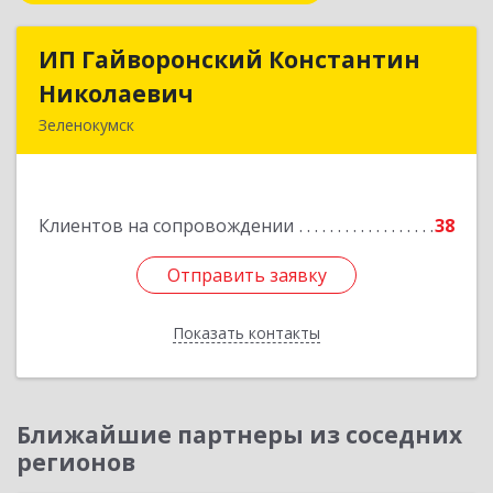
ИП Гайворонский Константин
ИП Гайворонский Константин
Николаевич
Николаевич
Зеленокумск
357910, Ставропольский край, Советский р-н,
Зеленокумск г, Ленина пл, дом № 6, оф.4
Клиентов на сопровождении
38
Подробнее
Отправить заявку
Отправить заявку
Показать контакты
Назад
Ближайшие партнеры из соседних
регионов