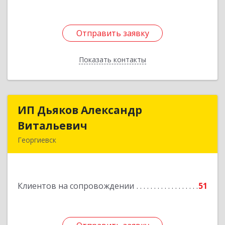
Подробнее
Отправить заявку
Отправить заявку
Показать контакты
Назад
ИП Дьяков Александр
ИП Дьяков Александр
Витальевич
Витальевич
Георгиевск
Подробнее
Клиентов на сопровождении
51