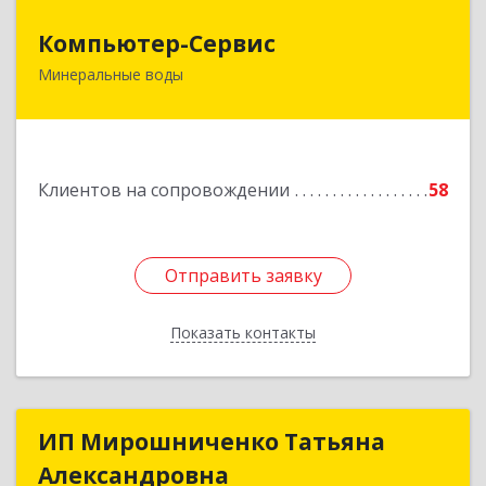
Компьютер-Сервис
Компьютер-Сервис
Минеральные воды
357202, Ставропольский край, Минеральные
Воды г, Гагарина ул, дом № 48
Подробнее
Клиентов на сопровождении
58
Отправить заявку
Отправить заявку
Показать контакты
Назад
ИП Мирошниченко Татьяна
ИП Мирошниченко Татьяна
Александровна
Александровна