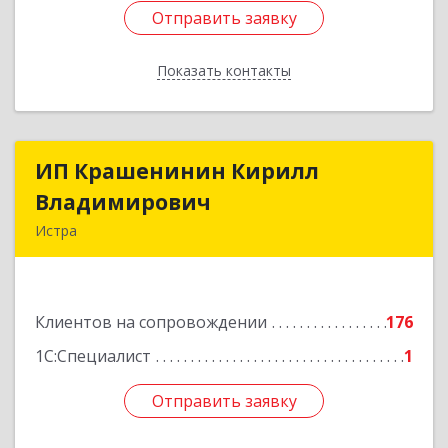
Отправить заявку
Отправить заявку
Показать контакты
Назад
ИП Крашенинин Кирилл
ИП Крашенинин Кирилл
Владимирович
Владимирович
Истра
143500, Московская обл, Истра г, 9
Гвардейской Дивизии ул, дом № 62, корпус В,
кв.68
Клиентов на сопровождении
176
Подробнее
1С:Специалист
1
Отправить заявку
Отправить заявку