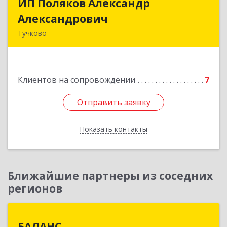
ИП Поляков Александр
ИП Поляков Александр
Александрович
Александрович
Тучково
143160, Московская обл., Рузский р-н,
Дорохово п., Московская ул., д.9
Клиентов на сопровождении
7
Подробнее
Отправить заявку
Отправить заявку
Показать контакты
Назад
Ближайшие партнеры из соседних
регионов
БАЛАНС
БАЛАНС