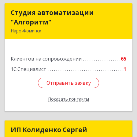
Студия автоматизации
Студия автоматизации
"Алгоритм"
"Алгоритм"
Наро-Фоминск
143306, Московская обл, г.о. Наро-Фоминский,
Наро-Фоминск г, Латышская ул, дом № 13А,
пом.4
Клиентов на сопровождении
65
Подробнее
1С:Специалист
1
Отправить заявку
Отправить заявку
Показать контакты
Назад
ИП Колиденко Сергей
ИП Колиденко Сергей