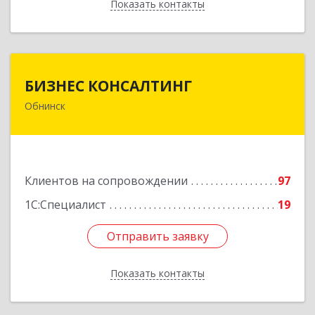
Показать контакты
Назад
БИЗНЕС КОНСАЛТИНГ
БИЗНЕС КОНСАЛТИНГ
Обнинск
249032, Калужская обл, Обнинск г, Курчатова ул,
дом № 27/2, пом.281
Подробнее
Клиентов на сопровождении
97
1С:Специалист
19
Отправить заявку
Отправить заявку
Показать контакты
Назад