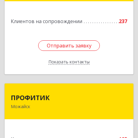
строение 27
Подробнее
Клиентов на сопровождении
237
Отправить заявку
Отправить заявку
Показать контакты
Назад
ПРОФИТИК
ПРОФИТИК
Можайск
143200, Московская обл, Можайский р-н,
Можайск г, Молодежная ул, дом № 4
Подробнее