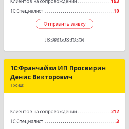
Клиентов на сопровождении
193
1С:Специалист
10
Отправить заявку
Отправить заявку
Показать контакты
Назад
1C:Франчайзи ИП Просвирин
1C:Франчайзи ИП Просвирин
Денис Викторович
Денис Викторович
Троицк
108842, Москва г, вн.тер.г. городской округ
Троицк, Троицк г, Городская ул, дом № 14,
кв.158
Клиентов на сопровождении
212
Подробнее
1С:Специалист
3