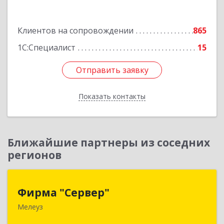
Подробнее
Клиентов на сопровождении
865
1С:Специалист
15
Отправить заявку
Отправить заявку
Показать контакты
Назад
Ближайшие партнеры из соседних
регионов
Фирма "Сервер"
Фирма "Сервер"
Мелеуз
453852, Башкортостан Респ, Мелеузовский р-н,
Мелеуз г, 32-й мкр, дом № 36