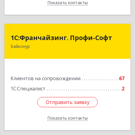
Показать контакты
Назад
1С:Франчайзинг. Профи-Софт
1С:Франчайзинг. Профи-Софт
Байконур
468320, Байконур г, Ленина ул, дом № 10,
кв.1+2+3
Подробнее
Клиентов на сопровождении
67
1С:Специалист
2
Отправить заявку
Отправить заявку
Показать контакты
Назад