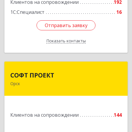
Подробнее
Клиентов на сопровождении
192
1С:Специалист
16
Отправить заявку
Отправить заявку
Показать контакты
Назад
СОФТ ПРОЕКТ
СОФТ ПРОЕКТ
Орск
462430, Оренбургская обл, Орск г,
Добровольского ул, дом № 23, кв.11
Подробнее
Клиентов на сопровождении
144