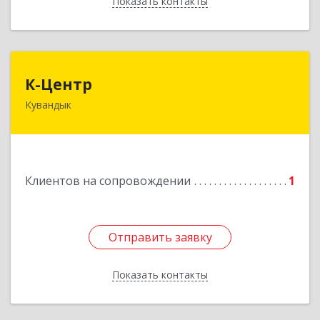
Показать контакты
Назад
К-Центр
К-Центр
Кувандык
462243, Оренбургская обл, Кувандыкский р-н,
Кувандык г, Ленина ул, дом № 20
Подробнее
Клиентов на сопровождении
1
Отправить заявку
Отправить заявку
Показать контакты
Назад