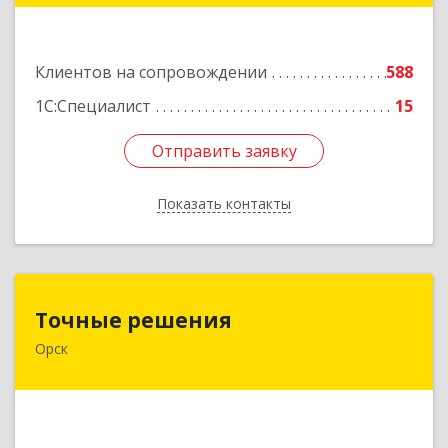
Подробнее
Клиентов на сопровождении
588
1С:Специалист
15
Отправить заявку
Отправить заявку
Показать контакты
Назад
Точные решения
Точные решения
Орск
462403, Оренбургская обл, Орск г,
Краматорская ул, дом № 2Б, пом.3, этаж 1, офис
2