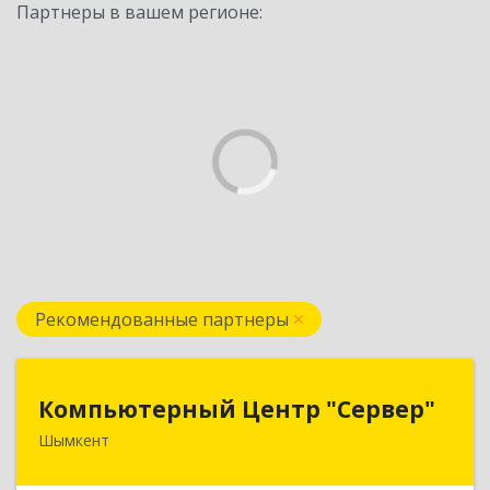
Партнеры в вашем регионе:
Рекомендованные партнеры
Компьютерный Центр "Сервер"
Компьютерный Центр "Сервер"
Шымкент
Казахстан, 160000, г. Шымкент, ул. Казыбек-Би,
д.5