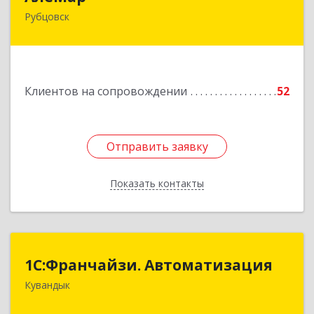
Рубцовск
658210, Алтайский край, Рубцовск г,
Комсомольская ул, дом № 80
Подробнее
Клиентов на сопровождении
52
Отправить заявку
Отправить заявку
Показать контакты
Назад
1С:Франчайзи. Автоматизация
1С:Франчайзи. Автоматизация
Кувандык
462220, Оренбургская обл, Кувандыкский р-н,
Кувандык г, Советская ул, дом № 10