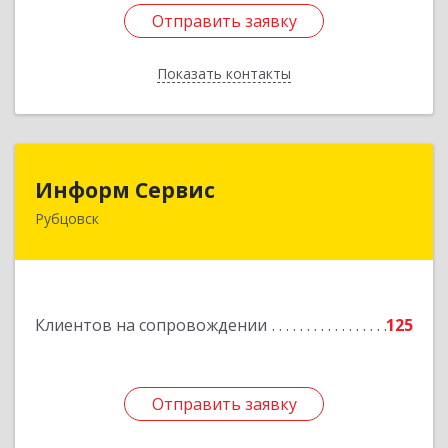
Отправить заявку
Отправить заявку
Показать контакты
Назад
Информ Сервис
Информ Сервис
Рубцовск
658204, Алтайский край, Рубцовск г, Алтайская
ул, дом № 7
Подробнее
Клиентов на сопровождении
125
Отправить заявку
Отправить заявку