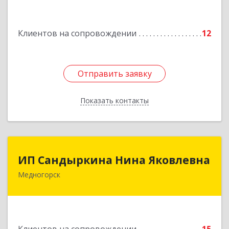
Подробнее
Клиентов на сопровождении
12
Отправить заявку
Отправить заявку
Показать контакты
Назад
ИП Сандыркина Нина Яковлевна
ИП Сандыркина Нина Яковлевна
Медногорск
462270, Оренбургская обл, Медногорск г,
Металлургов ул, дом № 19, кв.22
Подробнее