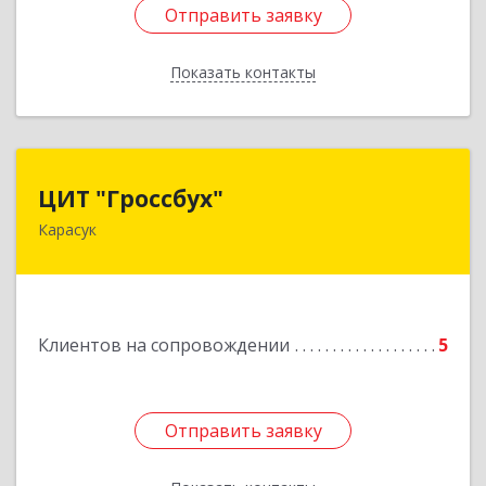
Отправить заявку
Отправить заявку
Показать контакты
Назад
ЦИТ "Гроссбух"
ЦИТ "Гроссбух"
Карасук
632861, Новосибирская обл, Карасукский р-н,
Карасук г, Сорокина ул, дом № 9, оф.3
Подробнее
Клиентов на сопровождении
5
Отправить заявку
Отправить заявку