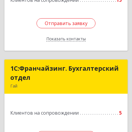
Клиентов на сопровождении
15
Отправить заявку
Отправить заявку
Показать контакты
Назад
1С:Франчайзинг. Бухгалтерский
1С:Франчайзинг. Бухгалтерский
отдел
отдел
Гай
462635, Оренбургская обл, Гай г, Победы пр-кт,
дом № 1, кв.12
Клиентов на сопровождении
5
Подробнее