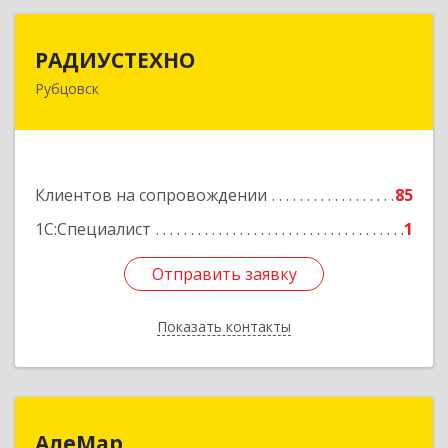
РАДИУСТЕХНО
РАДИУСТЕХНО
Рубцовск
658225, Алтайский край, Рубцовск г, Ленина пр-
кт, дом № 206, оф.427
Подробнее
Клиентов на сопровождении
85
1С:Специалист
1
Отправить заявку
Отправить заявку
Показать контакты
Назад
АлеМар
АлеМар