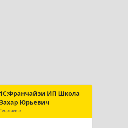
1С:Франчайзи ИП Школа
1С:Франчайзи ИП Школа
Захар Юрьевич
Захар Юрьевич
Георгиевск
357840, Ставропольский край,
Георгиевский р-н, Александрийская