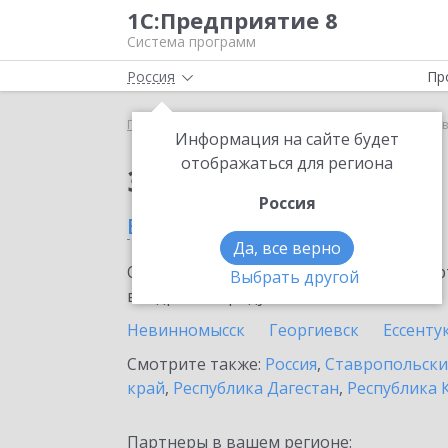
1С:Предприятие 8
Система программ
Россия
Пр
Главная
Сервисы ИТС
1С:Лизинг
1С:Лизинг 
Информация на сайте будет
отображаться для региона
Заказать 1С:Лизинг
Россия
в Пятигорске
Да, все верно
Ознакомьтесь с информационными карт
Выбрать другой
внедрение продукта.
Невинномысск
Георгиевск
Ессенту
Смотрите также:
Россия
,
Ставропольски
край
,
Республика Дагестан
,
Республика 
Партнеры в вашем регионе: