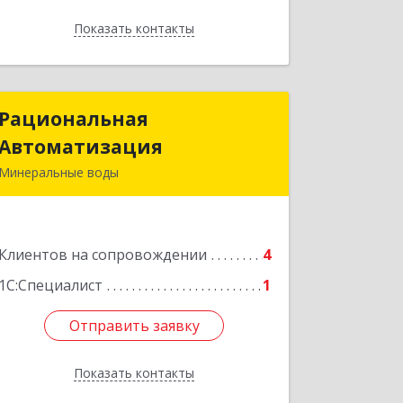
Показать контакты
Назад
Рациональная
Рациональная
Автоматизация
Автоматизация
Минеральные воды
357209, Ставропольский край, м.о.
Минераловодский, Минеральные
Воды г, 22 Партсъезда пр-кт,
Клиентов на сопровождении
домовладение № 9, корпус 1
4
1С:Специалист
1
Подробнее
Отправить заявку
Отправить заявку
Показать контакты
Назад