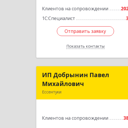
Подробне
Клиентов на сопровождении
20
1С:Специалист
Отправить заявку
Отправить заявку
Показать контакты
Назад
ИП Добрынин Павел
ИП Добрынин Паве
Михайлович
Михайлови
Ессентуки
Подробне
Клиентов на сопровождении
3