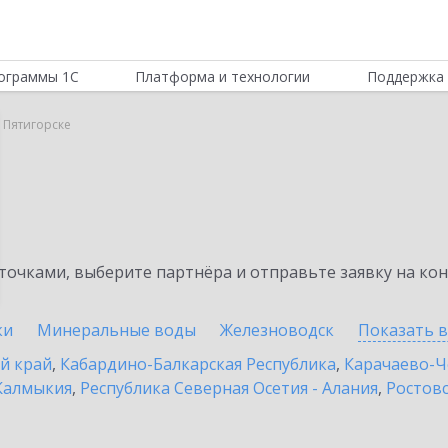
ограммы 1С
Платформа и технологии
Поддержка 
в Пятигорске
очками, выберите партнёра и отправьте заявку на ко
ки
Минеральные воды
Железноводск
Показать 
й край
,
Кабардино-Балкарская Республика
,
Карачаево-Ч
Калмыкия
,
Республика Северная Осетия - Алания
,
Ростовс