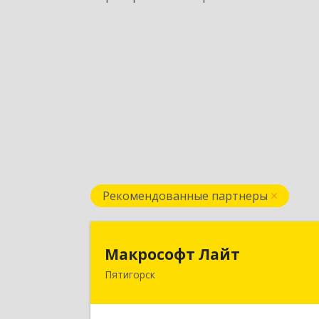
Рекомендованные партнеры
Макрософт Лай
Макрософт Лайт
Пятигорск
357501, Ставропольский край
Пятигорск г, Коста Хетагурова ул, до
№ 