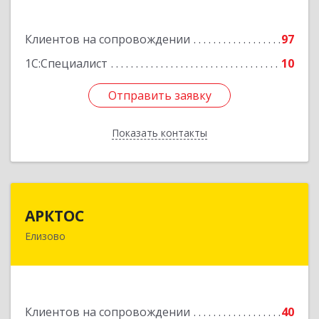
Подробнее
Клиентов на сопровождении
97
1С:Специалист
10
Отправить заявку
Отправить заявку
Показать контакты
Назад
АРКТОС
АРКТОС
Елизово
684036, Камчатский край, Елизовский р-н,
Вулканный рп, Центральная ул, дом № 23, кв.1
Подробнее
Клиентов на сопровождении
40