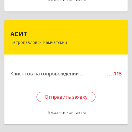
АСИТ
АСИТ
Петропавловск-Камчатский
683031, Камчатский край, Петропавловск-
Камчатский г, Топоркова ул, дом № 9/8, офис
"С"
Подробнее
Клиентов на сопровождении
115
Отправить заявку
Отправить заявку
Показать контакты
Назад