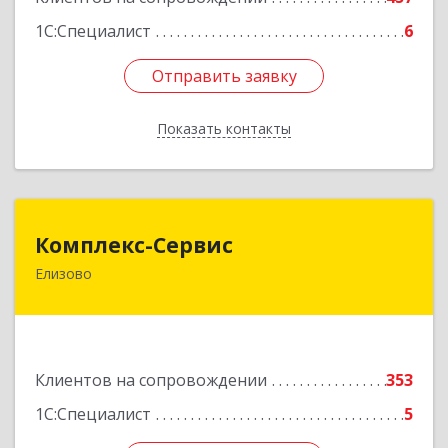
1С:Специалист
6
Отправить заявку
Отправить заявку
Показать контакты
Назад
Комплекс-Сервис
Комплекс-Сервис
Елизово
684000, Камчатский край, Елизовский р-н,
Елизово г, Мурманская ул, дом № 4, пом.1
Подробнее
Клиентов на сопровождении
353
1С:Специалист
5