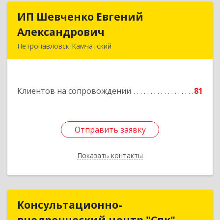
ИП Шевченко Евгений
ИП Шевченко Евгений
Александрович
Александрович
Петропавловск-Камчатский
683010, Камчатский край, Петропавловск-
Камчатский г, Капитана Драбкина ул, дом № 14,
кв.3
Клиентов на сопровождении
81
Подробнее
Отправить заявку
Отправить заявку
Показать контакты
Назад
Консультационно-
Консультационно-