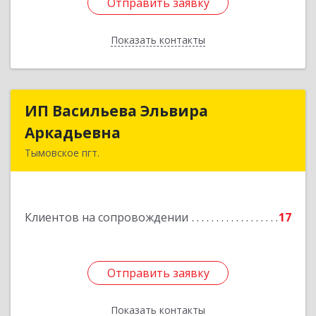
Отправить заявку
Отправить заявку
Показать контакты
Назад
ИП Васильева Эльвира
ИП Васильева Эльвира
Аркадьевна
Аркадьевна
Тымовское пгт.
694400, Сахалинская обл, Тымовский р-н,
Тымовское пгт, Красноармейская ул, дом № 34,
кв.9
Клиентов на сопровождении
17
Подробнее
Отправить заявку
Отправить заявку
Показать контакты
Назад