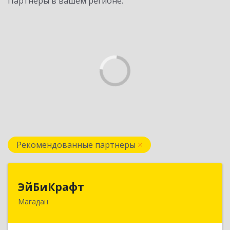
Партнеры в вашем регионе:
Рекомендованные партнеры
ЭйБиКрафт
ЭйБиКрафт
Магадан
685000, Магаданская обл, Магадан г, Полярная
ул, дом № 21А