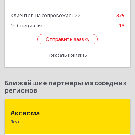
Подробнее
Клиентов на сопровождении
329
1С:Специалист
13
Отправить заявку
Отправить заявку
Показать контакты
Назад
Ближайшие партнеры из соседних
регионов
Аксиома
Аксиома
Якутск
677000, Саха /Якутия/ Респ, Якутск г, Чиряева
ул, дом № 1, кв.19