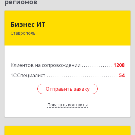
регионов
Бизнес ИТ
Бизнес ИТ
Ставрополь
355035, Ставропольский край, Ставрополь г, 1
Промышленная ул, дом № 3, корпус А
Подробнее
Клиентов на сопровождении
1208
1С:Специалист
54
Отправить заявку
Отправить заявку
Показать контакты
Назад