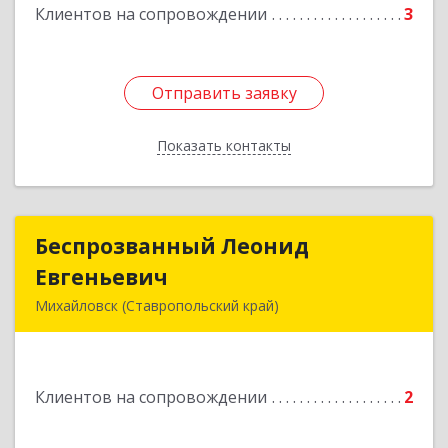
Подробнее
Клиентов на сопровождении
3
Отправить заявку
Отправить заявку
Показать контакты
Назад
Беспрозванный Леонид
Беспрозванный Леонид
Евгеньевич
Евгеньевич
Михайловск (Ставропольский край)
Подробнее
Клиентов на сопровождении
2