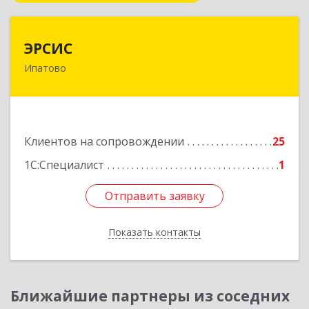
ЭРСИС
ЭРСИС
Ипатово
356630, Ставропольский край, М.О.
Ипатовский, Ипатово г, Гагарина ул, дом №
47/1, пом.1
Подробнее
Клиентов на сопровождении
25
1С:Специалист
1
Отправить заявку
Отправить заявку
Показать контакты
Назад
Ближайшие партнеры из соседних