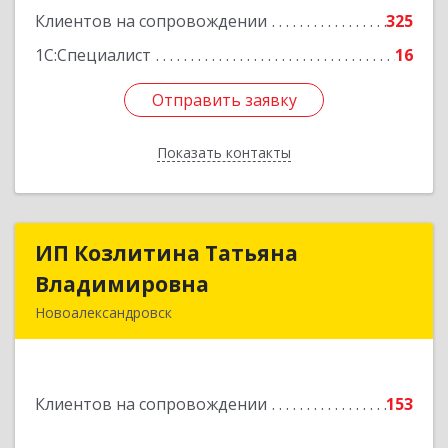
Клиентов на сопровождении
325
1С:Специалист
16
Отправить заявку
Отправить заявку
Показать контакты
Назад
ИП Козлитина Татьяна
ИП Козлитина Татьяна
Владимировна
Владимировна
Новоалександровск
356000, Ставропольский край,
Новоалександровск г, Гайдара пер, дом № 25
Клиентов на сопровождении
153
Подробнее