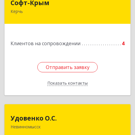
Софт-Крым
Керчь
Республика Калмыкия, г. Элиста, ул. Губаревича,
5, офис 304
Подробнее
Клиентов на сопровождении
4
Отправить заявку
Отправить заявку
Показать контакты
Назад
Удовенко О.С.
Удовенко О.С.
Невинномысск
357 100, г.Невинномысск, ул.Революцеонная,