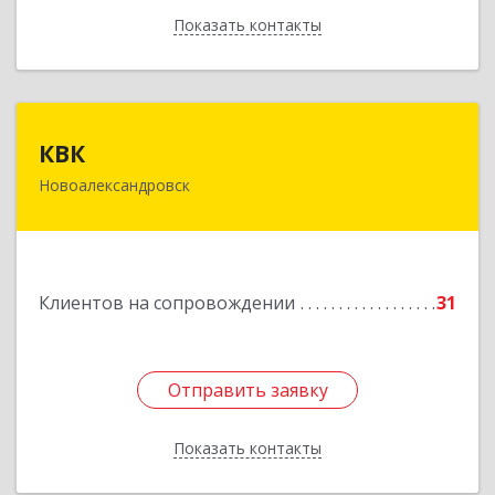
Показать контакты
Назад
КВК
КВК
Новоалександровск
356000, Ставропольский край,
Новоалександровск г, Маршала Жукова ул, дом
№ 50
Подробнее
Клиентов на сопровождении
31
Отправить заявку
Отправить заявку
Показать контакты
Назад