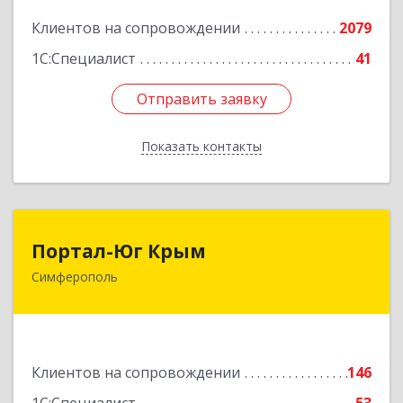
Подробнее
Клиентов на сопровождении
2079
1С:Специалист
41
Отправить заявку
Отправить заявку
Показать контакты
Назад
Портал-Юг Крым
Портал-Юг Крым
Симферополь
295015, Крым Респ, Симферополь г, Козлова ул,
дом № 27
Подробнее
Клиентов на сопровождении
146