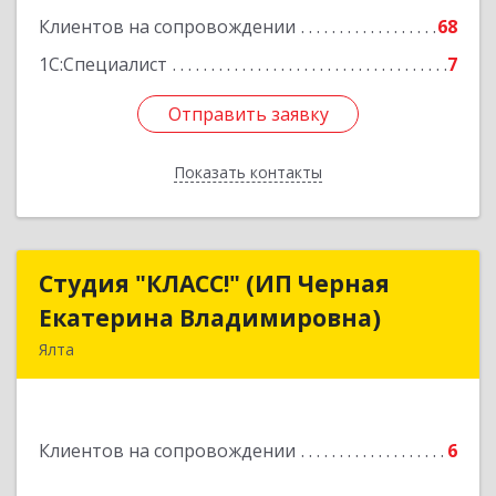
Подробнее
Клиентов на сопровождении
68
1С:Специалист
7
Отправить заявку
Отправить заявку
Показать контакты
Назад
Студия "КЛАСС!" (ИП Черная
Студия "КЛАСС!" (ИП Черная
Екатерина Владимировна)
Екатерина Владимировна)
Ялта
98600, г. Ялта, ул. Свердлова, 24
Подробнее
Клиентов на сопровождении
6