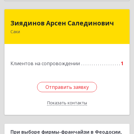
Зиядинов Арсен Салединович
Зиядинов Арсен Салединович
Саки
г.Саки, Интернациональная, 5/2, кв.1
Подробнее
Клиентов на сопровождении
1
Отправить заявку
Отправить заявку
Показать контакты
Назад
При выборе фирмы-франчайзи в Феодосии,