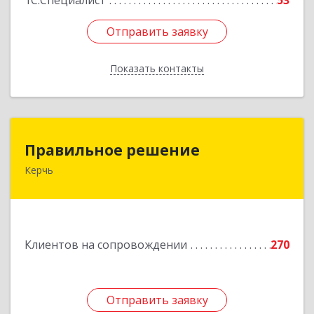
1С:Специалист
53
Отправить заявку
Отправить заявку
Показать контакты
Назад
Правильное решение
Правильное решение
Керчь
298330, Крым Респ, Керчь г, Адмиралтейский
проезд, дом № 1
Подробнее
Клиентов на сопровождении
270
Отправить заявку
Отправить заявку