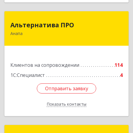
Альтернатива ПРО
Альтернатива ПРО
Анапа
353450, Краснодарский край, Анапский р-н,
Анапа г, Новороссийская ул, дом № 259, кв.18
Подробнее
Клиентов на сопровождении
114
1С:Специалист
4
Отправить заявку
Отправить заявку
Показать контакты
Назад