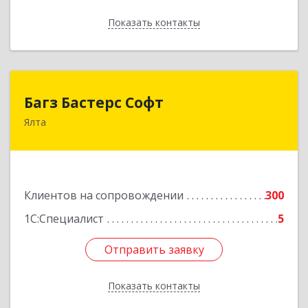
Показать контакты
Назад
Багз Бастерс Софт
Багз Бастерс Софт
Ялта
298603, Крым Респ, Ялта г, Свердлова ул, дом №
34
Подробнее
Клиентов на сопровождении
300
1С:Специалист
5
Отправить заявку
Отправить заявку
Показать контакты
Назад