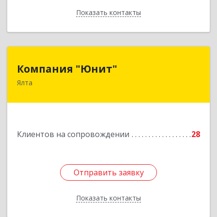
Показать контакты
Назад
Компания "Юнит"
Компания "Юнит"
Ялта
298600, Крым Респ, Ялта г, Васильева ул, дом №
16, оф.400
Подробнее
Клиентов на сопровождении
28
Отправить заявку
Отправить заявку
Показать контакты
Назад