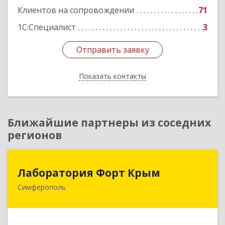
Клиентов на сопровождении
71
1С:Специалист
3
Отправить заявку
Отправить заявку
Показать контакты
Назад
Ближайшие партнеры из соседних
регионов
Лаборатория Форт Крым
Лаборатория Форт Крым
Симферополь
295034, Крым Респ, Симферополь г, Киевская
ул, дом № 79, оф.902