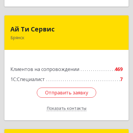
Ай Ти Сервис
Ай Ти Сервис
Брянск
241035, Брянская обл, Брянск г, Брянской
Пролетарской Дивизии ул, дом № 9
Подробнее
Клиентов на сопровождении
469
1С:Специалист
7
Отправить заявку
Отправить заявку
Показать контакты
Назад