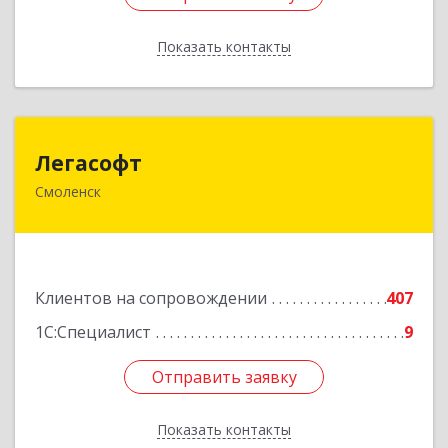
Показать контакты
Назад
Легасофт
Легасофт
Смоленск
214018, Смоленская обл, Смоленск г, Ново-
Рославльская ул, дом № 13
Подробнее
Клиентов на сопровождении
407
1С:Специалист
9
Отправить заявку
Отправить заявку
Показать контакты
Назад