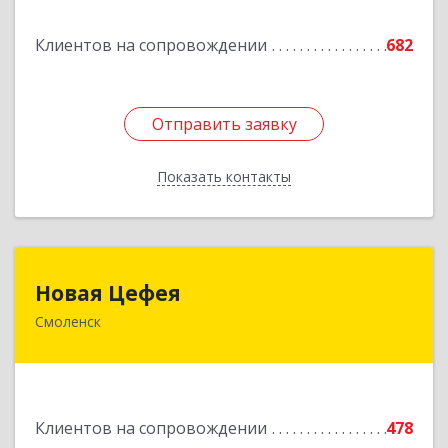
Подробнее
Клиентов на сопровождении
682
Отправить заявку
Отправить заявку
Показать контакты
Назад
Новая Цефея
Новая Цефея
Смоленск
214018, Смоленская обл, Смоленск г, Раевского
ул, дом № 10
Подробнее
Клиентов на сопровождении
478