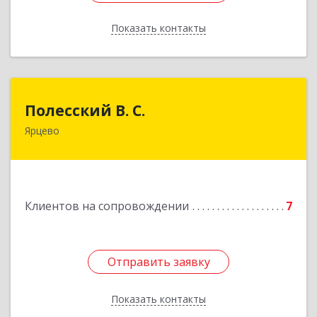
Показать контакты
Назад
Полесский В. С.
Полесский В. С.
Ярцево
215800,Смоленская обл. г. Ярцево,
ул.Краснофлотская д.30
Подробнее
Клиентов на сопровождении
7
Отправить заявку
Отправить заявку
Показать контакты
Назад