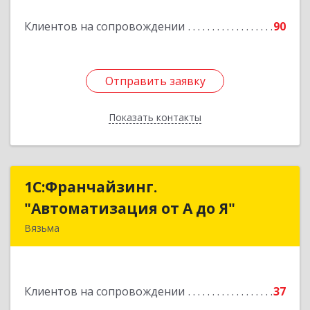
Подробнее
Клиентов на сопровождении
90
Отправить заявку
Отправить заявку
Показать контакты
Назад
1С:Франчайзинг.
1С:Франчайзинг.
"Автоматизация от А до Я"
"Автоматизация от А до Я"
Вязьма
215111, Смоленская обл, Вязьма г,
Красноармейское ш, дом № 3а, кв.42
Клиентов на сопровождении
37
Подробнее