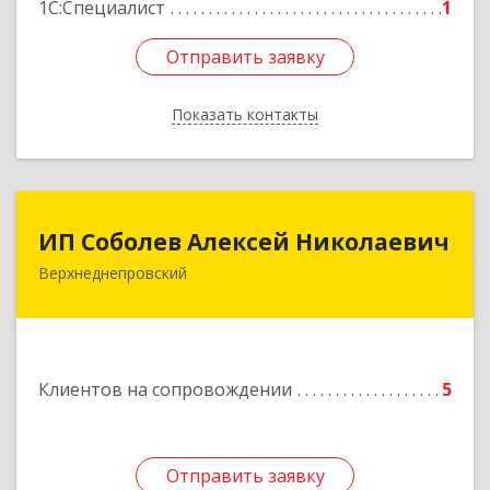
1С:Специалист
1
Отправить заявку
Отправить заявку
Показать контакты
Назад
ИП Соболев Алексей Николаевич
ИП Соболев Алексей Николаевич
Верхнеднепровский
Подробнее
Клиентов на сопровождении
5
Отправить заявку
Отправить заявку