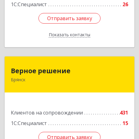
1С:Специалист
26
Отправить заявку
Отправить заявку
Показать контакты
Назад
Верное решение
Верное решение
Брянск
241035, Брянская обл, Брянск г, Ульянова ул,
дом № 4, оф.307
Подробнее
Клиентов на сопровождении
431
1С:Специалист
15
Отправить заявку
Отправить заявку