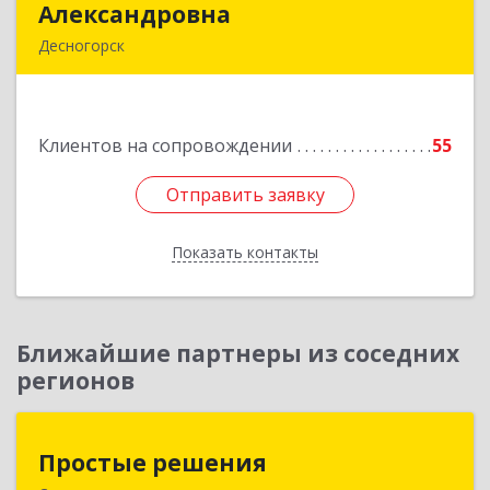
Александровна
Александровна
Десногорск
216400, Смоленская обл, Десногорск г, 4-й мкр,
дом № 7, кв.11
Клиентов на сопровождении
55
Подробнее
Отправить заявку
Отправить заявку
Показать контакты
Назад
Ближайшие партнеры из соседних
регионов
Простые решения
Простые решения