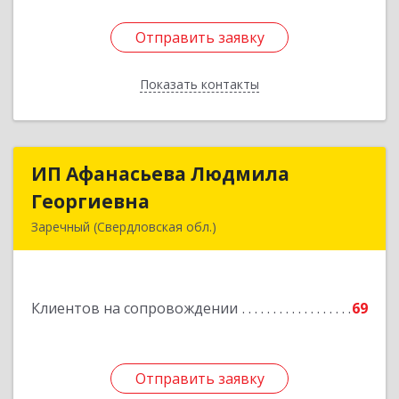
Отправить заявку
Отправить заявку
Показать контакты
Назад
ИП Афанасьева Людмила
ИП Афанасьева Людмила
Георгиевна
Георгиевна
Заречный (Свердловская обл.)
624250, Свердловская обл, Заречный г,
Алещенкова ул, дом № 4, кв.46
Клиентов на сопровождении
69
Подробнее
Отправить заявку
Отправить заявку