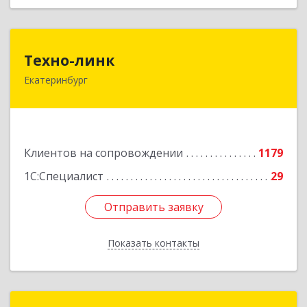
Техно-линк
Техно-линк
Екатеринбург
620000, Свердловская обл, Екатеринбург г,
Основинская ул, строение 10, оф.1116
Подробнее
Клиентов на сопровождении
1179
1С:Специалист
29
Отправить заявку
Отправить заявку
Показать контакты
Назад