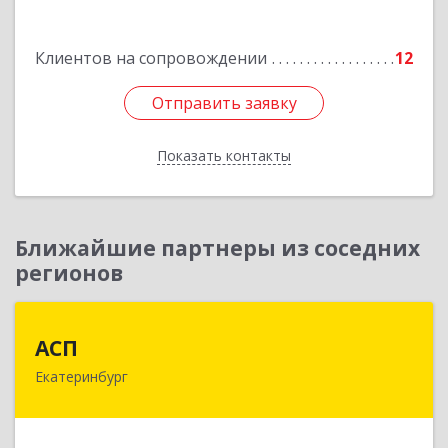
Подробнее
Клиентов на сопровождении
12
Отправить заявку
Отправить заявку
Показать контакты
Назад
Ближайшие партнеры из соседних
регионов
АСП
АСП
Екатеринбург
620075, Свердловская обл, Екатеринбург г,
Карла Либкнехта ул, строение 22, оф.521