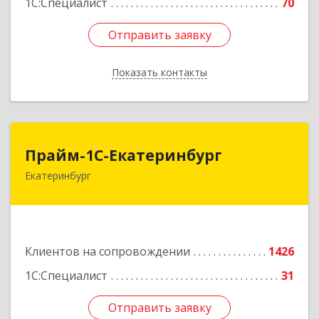
1С:Специалист
70
Отправить заявку
Отправить заявку
Показать контакты
Назад
Прайм-1С-Екатеринбург
Прайм-1С-Екатеринбург
Екатеринбург
620142, Свердловская обл, Екатеринбург г, 8
Марта ул, дом № 49, оф.609
Подробнее
Клиентов на сопровождении
1426
1С:Специалист
31
Отправить заявку
Отправить заявку