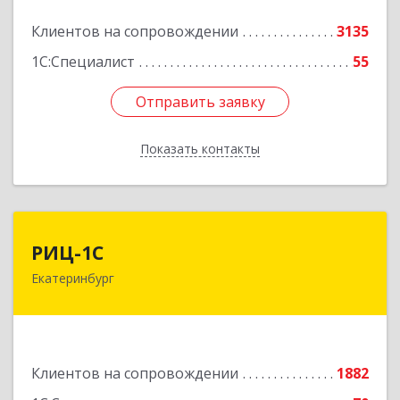
Подробнее
Клиентов на сопровождении
3135
1С:Специалист
55
Отправить заявку
Отправить заявку
Показать контакты
Назад
РИЦ-1С
РИЦ-1С
Екатеринбург
620102, Свердловская обл, Екатеринбург г,
Фурманова ул, дом № 124
Подробнее
Клиентов на сопровождении
1882