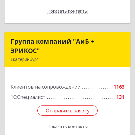
Показать контакты
Назад
Группа компаний "АиБ +
Группа компаний "АиБ +
ЭРИКОС"
ЭРИКОС"
Екатеринбург
620075, Свердловская обл, Екатеринбург г,
Луначарского ул, дом № 81, оф.1008
Клиентов на сопровождении
1163
Подробнее
1С:Специалист
131
Отправить заявку
Отправить заявку
Показать контакты
Назад