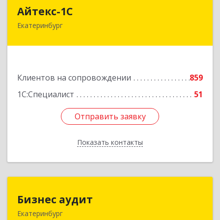
Айтекс-1С
Айтекс-1С
Екатеринбург
620041, Свердловская обл, Екатеринбург г,
Маяковского ул, дом № 25А, оф.1206
Подробнее
Клиентов на сопровождении
859
1С:Специалист
51
Отправить заявку
Отправить заявку
Показать контакты
Назад
Бизнес аудит
Бизнес аудит
Екатеринбург
620062, Свердловская обл, Екатеринбург г,