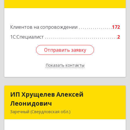
Гагарина ул, дом № 14, оф.908
Подробнее
Клиентов на сопровождении
172
1С:Специалист
2
Отправить заявку
Отправить заявку
Показать контакты
Назад
ИП Хрущелев Алексей
ИП Хрущелев Алексей
Леонидович
Леонидович
Заречный (Свердловская обл.)
624250, Свердловская обл, Заречный г,
Курчатова ул, дом № 27/2, кв.57