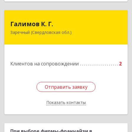
Галимов К. Г.
Галимов К. Г.
Заречный (Свердловская обл.)
Свердловская обл, г. Заречный, ул. Кузнецова,
д.24, оф.72
Подробнее
Клиентов на сопровождении
2
Отправить заявку
Отправить заявку
Показать контакты
Назад
При выборе фирмы-франчайзи в