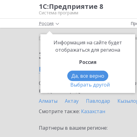
1С:Предприятие 8
Система программ
Россия
Пр
Главная
Сервисы ИТС
1С:Лизинг
1С:Лизинг 
Информация на сайте будет
отображаться для региона
Заказать 1С:Лизинг
Россия
в Актобе
Да, все верно
Ознакомьтесь с информационными карт
Выбрать другой
внедрение продукта.
Алматы
Актау
Павлодар
Кызыло
Смотрите также:
Казахстан
Партнеры в вашем регионе: