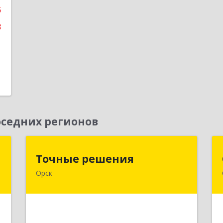
5
3
седних регионов
г
Точные решения
Точные решения
Орск
,
462403, Оренбургская обл, Орск г,
4
Краматорская ул, дом № 2Б, пом.3,
этаж 1, офис 2
е