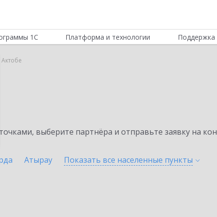
ограммы 1С
Платформа и технологии
Поддержка 
в Актобе
очками, выберите партнёра и отправьте заявку на ко
рда
Атырау
Показать все населенные
пункты