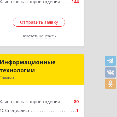
Клиентов на сопровождении
144
Отправить заявку
Отправить заявку
Показать контакты
Назад
Информационные
Информационные
технологии
технологии
Салават
453259, Башкортостан Респ, Салават
г, Северная ул, дом № 15, оф.108
Клиентов на сопровождении
80
Подробнее
1С:Специалист
1