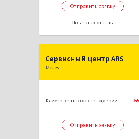
Отправить заявку
Отправить заявку
Показать контакты
Назад
Сервисный центр AR
Сервисный центр ARS
Мелеуз
Подробне
Клиентов на сопровождении
5
Отправить заявку
Отправить заявку