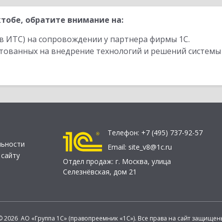
тобе, обратите внимание на:
в ИТС) на сопровождении у партнера фирмы 1С.
стованных на внедрение технологий и решений системы
Телефон:
+7 (495) 737-92-57
льности
Email:
site_v8@1c.ru
 сайту
Отдел продаж:
г. Москва
,
улица
Селезнёвская, дом 21
© 2026 АО «Группа 1С» (правопреемник «1С»). Все права на сайт защищен