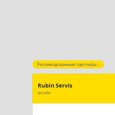
Рекомендованные партнеры
Rubin Servi
Rubin Servis
Актобе
030000, РК, г. Актобе, ул
Холмогорская, д.2
Подробне