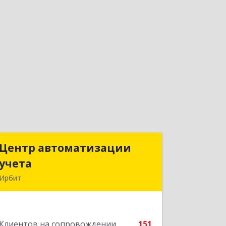
Центр автоматизации
Центр автоматизации
учета
учета
Ирбит
623854, Свердловская обл, Ирбит г,
Маршала Жукова ул, дом № 3, кв.28
Клиентов на сопровождении
151
Подробнее