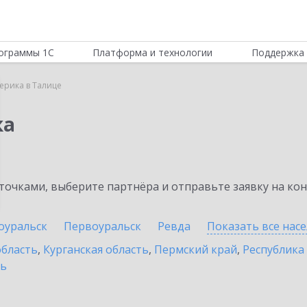
ограммы 1С
Платформа и технологии
Поддержка 
ерика в Талице
ка
очками, выберите партнёра и отправьте заявку на ко
оуральск
Первоуральск
Ревда
Показать все нас
область
,
Курганская область
,
Пермский край
,
Республика
ть