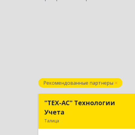
Рекомендованные партнеры
"ТЕХ-АС" Технологии
"ТЕХ-АС" Технологи
Учета
Учет
Талица
623640, Свердловская обл, Талицки
р-н, Талица г, Ленина ул, дом № 73