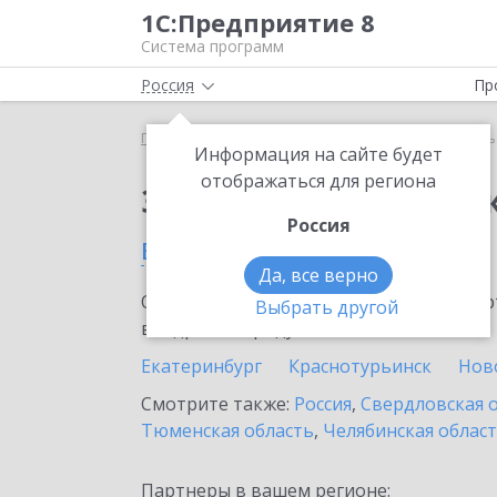
1С:Предприятие 8
Система программ
Россия
Пр
Главная
Сервисы ИТС
1С-Курьерика
1С-Курь
Информация на сайте будет
отображаться для региона
Заказать 1С-Курьери
Россия
в Талице
Да, все верно
Ознакомьтесь с информационными карт
Выбрать другой
внедрение продукта.
Екатеринбург
Краснотурьинск
Нов
Смотрите также:
Россия
,
Свердловская 
Тюменская область
,
Челябинская облас
Партнеры в вашем регионе: