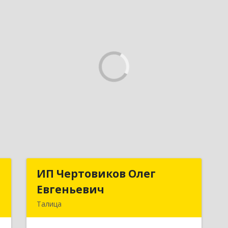
и
ИП Чертовиков Олег
ИП Чертовиков Олег
а
Евгеньевич
Евгеньевич
Талица
й
623640, Свердловская обл, Талица г,
,
Ленина ул, дом № 73, кв.31