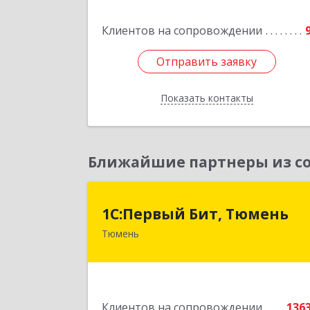
пом.
Клиентов на сопровождении
Подробне
Отправить заявку
Отправить заявку
Показать контакты
Назад
Ближайшие партнеры из со
1С:Первый Бит, Тюмен
1С:Первый Бит, Тюмень
Тюмень
625000, Тюменская обл, Тюмень г
Республики ул, дом № 61, оф.71
Подробне
Клиентов на сопровождении
136