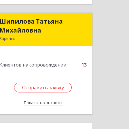
Шипилова Татьяна
Шипилова Татьяна
Михайловна
Михайловна
Заринск
Подробнее
Клиентов на сопровождении
13
Отправить заявку
Отправить заявку
Показать контакты
Назад