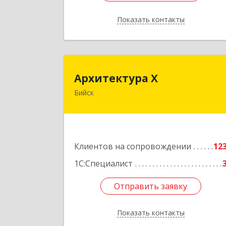
Показать контакты
Назад
Архитектура 
Архитектура Х
Бийск
659300, Алтайский край, Бийск г
Турусова ул, дом № 
Подробне
Клиентов на сопровождении
12
1С:Специалист
Отправить заявку
Отправить заявку
Показать контакты
Назад