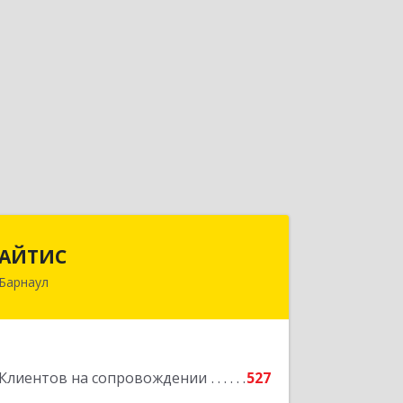
АЙТИС
АЙТИС
Барнаул
656067, Алтайский край, Барнаул г,
Взлетная ул, дом № 65
Подробнее
Клиентов на сопровождении
527