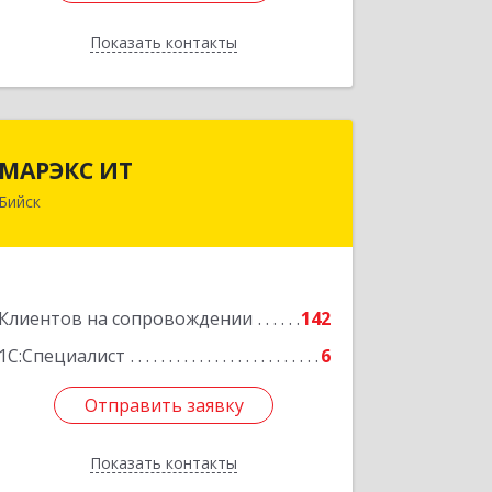
Показать контакты
Назад
МАРЭКС ИТ
МАРЭКС ИТ
Бийск
Алтайский край, Бийск г, Разина, дом
№ 94
Подробнее
Клиентов на сопровождении
142
1С:Специалист
6
Отправить заявку
Отправить заявку
Показать контакты
Назад