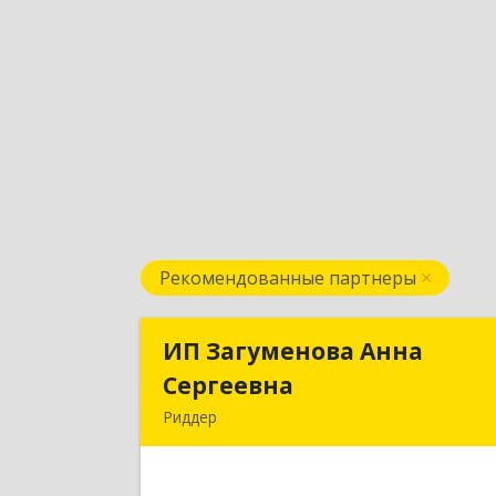
Рекомендованные партнеры
ИП Загуменова Анна
ИП Загуменова Анн
Сергеевна
Сергеевн
Риддер
Республика Казахстан, 071300, ВКО, г
Риддер, 4 мкрн, д.32, кв.2