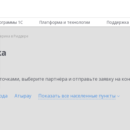
ограммы 1С
Платформа и технологии
Поддержка 
ерика в Риддере
ка
очками, выберите партнёра и отправьте заявку на ко
рда
Атырау
Показать все населенные
пункты