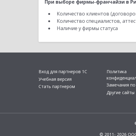
При выборе фирмы-франчайзи в Ри
Количество клиентов (договоро
Количество специалистов, атте
Наличие у фирмы статуса
Вход для партнеров 1С
Политика
конфиденциа
Учебная версия
Замечания по
Стать партнером
Другие сайты
© 2011- 2026 ОО