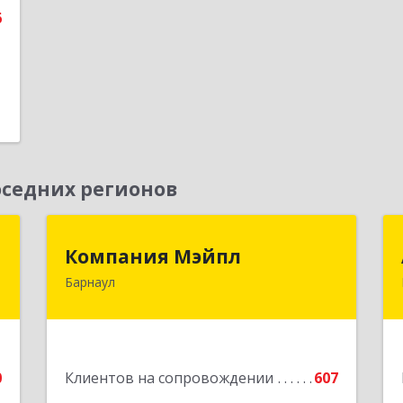
6
е
седних регионов
г
Компания Мэйпл
Компания Мэйпл
Барнаул
,
656038, Алтайский край, Барнаул г,
5
Комсомольский пр-кт, дом № 112
е
Подробнее
0
Клиентов на сопровождении
607