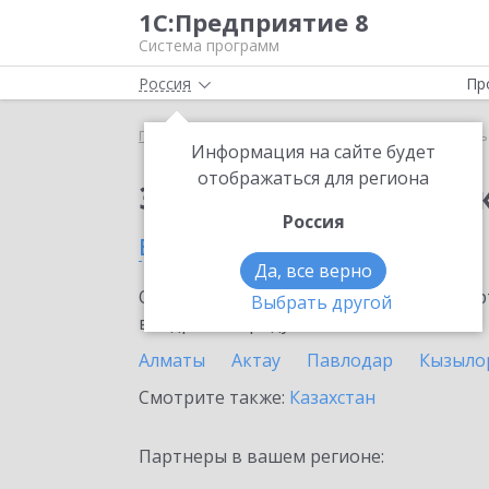
1С:Предприятие 8
Система программ
Россия
Пр
Главная
Сервисы ИТС
1С-Курьерика
1С-Курь
Информация на сайте будет
отображаться для региона
Заказать 1С-Курьери
Россия
в Риддере
Да, все верно
Ознакомьтесь с информационными карт
Выбрать другой
внедрение продукта.
Алматы
Актау
Павлодар
Кызыло
Смотрите также:
Казахстан
Партнеры в вашем регионе: