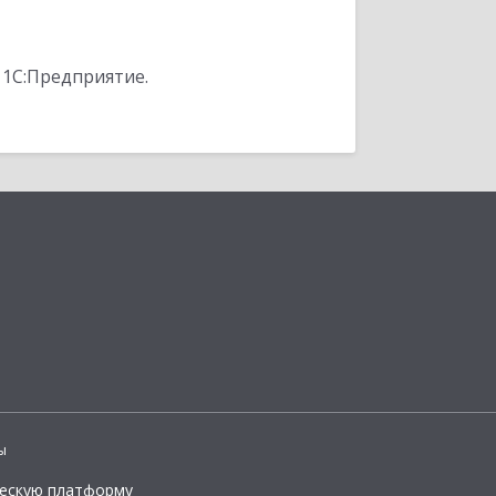
 1С:Предприятие.
ы
ческую платформу