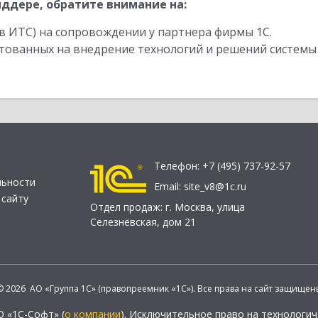
ддере, обратите внимание на:
в ИТС) на сопровождении у партнера фирмы 1С.
стованных на внедрение технологий и решений системы
Телефон:
+7 (495) 737-92-57
льности
Email:
site_v8@1c.ru
 сайту
Отдел продаж:
г. Москва
,
улица
Селезнёвская, дом 21
© 2026 АО «Группа 1С» (правопреемник «1С»). Все права на сайт защищен
О «1С-Софт» (
о компании
). Исключительное право на технологи