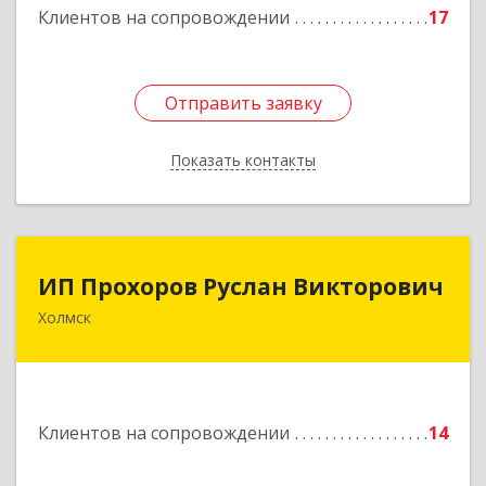
Клиентов на сопровождении
17
Подробнее
Отправить заявку
Отправить заявку
Показать контакты
Назад
ИП Прохоров Руслан Викторович
ИП Прохоров Руслан Викторович
Холмск
694620, Сахалинская обл, Холмский р-н, Холмск
г, Александра Матросова ул, дом № 6Б, кв.32
Подробнее
Клиентов на сопровождении
14