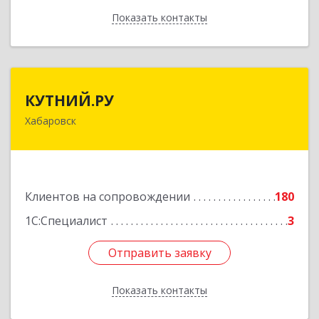
Показать контакты
Назад
КУТНИЙ.РУ
КУТНИЙ.РУ
Хабаровск
680007, Хабаровский край, Хабаровск г,
Шевчука ул, дом № 42, оф.505
Подробнее
Клиентов на сопровождении
180
1С:Специалист
3
Отправить заявку
Отправить заявку
Показать контакты
Назад