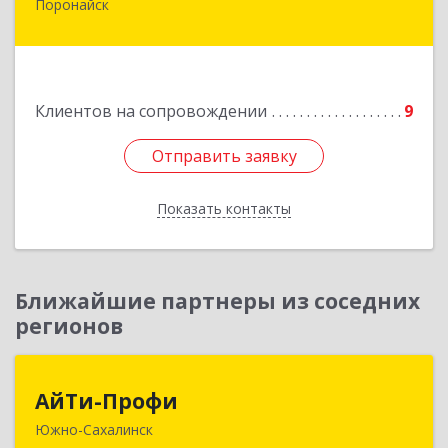
Поронайск
694242, Сахалинская обл, Поронайск г, Фрунзе
ул, дом № 14, кв.51
Подробнее
Клиентов на сопровождении
9
Отправить заявку
Отправить заявку
Показать контакты
Назад
Ближайшие партнеры из соседних
регионов
АйТи-Профи
АйТи-Профи
Южно-Сахалинск
693023, Сахалинская обл, город Южно-