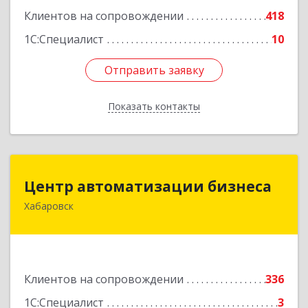
Клиентов на сопровождении
418
1С:Специалист
10
Отправить заявку
Отправить заявку
Показать контакты
Назад
Центр автоматизации бизнеса
Центр автоматизации бизнеса
Хабаровск
680030, Хабаровский край, Хабаровск г, Ленина
ул, дом № 4, оф.802
Подробнее
Клиентов на сопровождении
336
1С:Специалист
3