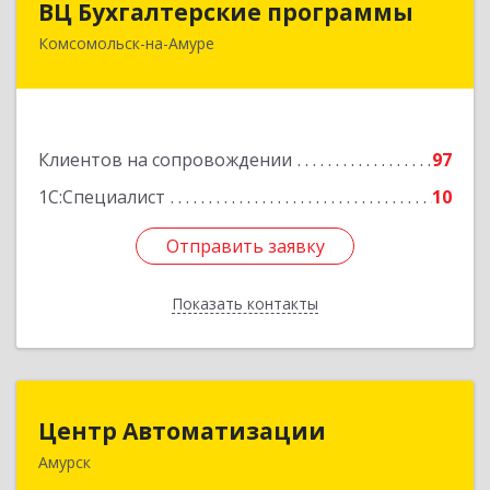
ВЦ Бухгалтерские программы
Комсомольск-на-Амуре
681000, Хабаровский край, Комсомольск-на-
Амуре г, Сидоренко ул, дом № 1А
Подробнее
Клиентов на сопровождении
97
1С:Специалист
10
Отправить заявку
Отправить заявку
Показать контакты
Назад
Центр Автоматизации
Центр Автоматизации
Амурск
682640, Хабаровский край, Амурск г, Мира пр-