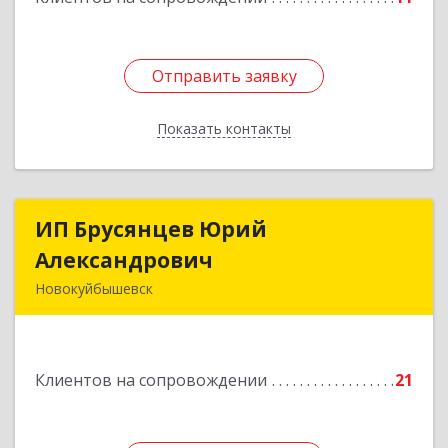
Отправить заявку
Отправить заявку
Показать контакты
Назад
ИП Брусянцев Юрий
ИП Брусянцев Юрий
Александрович
Александрович
Новокуйбышевск
446200, Самарская обл, Новокуйбышевск г,
Гагарина 11
Клиентов на сопровождении
21
Подробнее