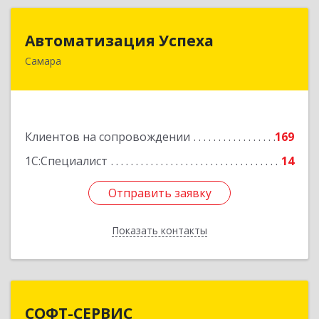
Автоматизация Успеха
Автоматизация Успеха
Самара
443011, Самарская обл, Самара г, 22
Партсъезда ул, дом № 207, оф.14
Подробнее
Клиентов на сопровождении
169
1С:Специалист
14
Отправить заявку
Отправить заявку
Показать контакты
Назад
СОФТ-СЕРВИС
СОФТ-СЕРВИС