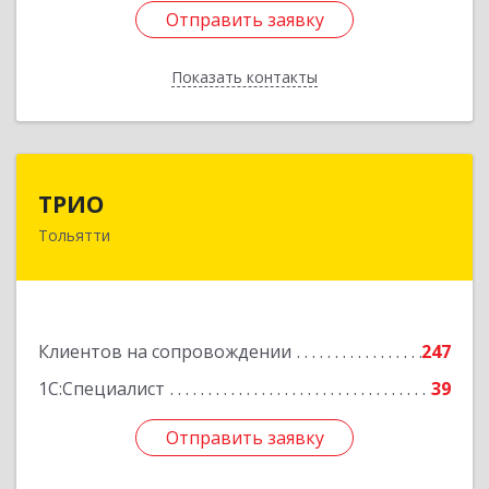
Отправить заявку
Отправить заявку
Показать контакты
Назад
ТРИО
ТРИО
Тольятти
445004, Самарская обл, Тольятти г,
Автозаводское ш, дом № 21, оф.200
Подробнее
Клиентов на сопровождении
247
1С:Специалист
39
Отправить заявку
Отправить заявку