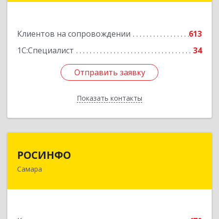
Подробнее
Клиентов на сопровождении
613
1С:Специалист
34
Отправить заявку
Отправить заявку
Показать контакты
Назад
РОСИНФО
РОСИНФО
Самара
443069, Самарская обл, Самара г, Авроры ул,
дом № 110, оф.24
Подробнее