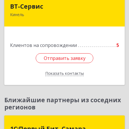
ВТ-Сервис
ВТ-Сервис
Кинель
446436, Самарская обл, Кинель г, Маяковского
ул, дом № 61
Подробнее
Клиентов на сопровождении
5
Отправить заявку
Отправить заявку
Показать контакты
Назад
Ближайшие партнеры из соседних
регионов
1С:Первый Бит, Самара
1С:Первый Бит, Самара