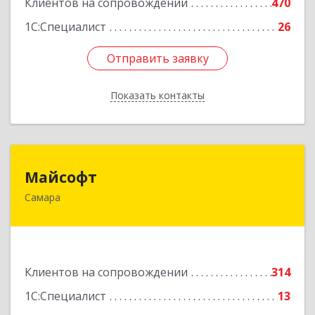
Клиентов на сопровождении
470
1С:Специалист
26
Отправить заявку
Отправить заявку
Показать контакты
Назад
Майсофт
Майсофт
Самара
443076, Самарская обл, Самара г, Партизанская
ул, дом № 177А, ком.1,2,3,4,5
Подробнее
Клиентов на сопровождении
314
1С:Специалист
13