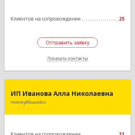
дом № 3, кв.85
Клиентов на сопровождении
25
Подробнее
Отправить заявку
Отправить заявку
Показать контакты
Назад
ИП Иванова Алла Николаевна
ИП Иванова Алла Николаевна
Новокуйбышевск
446 201, Самарская обл.,
г.Новокуйбышевск,ул.Ворошилова,д.30,кв.70
Подробнее
Клиентов на сопровождении
11