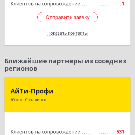
Клиентов на сопровождении
1
Подробнее
Отправить заявку
Отправить заявку
Показать контакты
Назад
Ближайшие партнеры из соседних
регионов
АйТи-Профи
АйТи-Профи
Южно-Сахалинск
693023, Сахалинская обл, город Южно-
Сахалинск г.о., Южно-Сахалинск г, Емельянова
А.О. ул, дом № 4
Подробнее
Клиентов на сопровождении
531