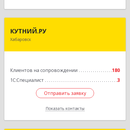
КУТНИЙ.РУ
КУТНИЙ.РУ
Хабаровск
680007, Хабаровский край, Хабаровск г,
Шевчука ул, дом № 42, оф.505
Подробнее
Клиентов на сопровождении
180
1С:Специалист
3
Отправить заявку
Отправить заявку
Показать контакты
Назад