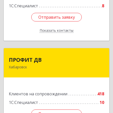
1С:Специалист
8
Отправить заявку
Отправить заявку
Показать контакты
Назад
ПРОФИТ ДВ
ПРОФИТ ДВ
Хабаровск
680000, Хабаровский край, Хабаровск г,
Муравьева-Амурского ул, дом № 25, пом.I
Подробнее
Клиентов на сопровождении
418
1С:Специалист
10