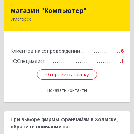
магазин "Компьютер"
магазин "Компьютер"
Углегорск
694920, Сахалинская обл, Углегорский р-н,
Углегорск г, Победы ул, дом № 169, оф.4
Подробнее
Клиентов на сопровождении
6
1С:Специалист
1
Отправить заявку
Отправить заявку
Показать контакты
Назад
При выборе фирмы-франчайзи в Холмске,
обратите внимание на: