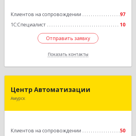
Подробнее
Клиентов на сопровождении
97
1С:Специалист
10
Отправить заявку
Отправить заявку
Показать контакты
Назад
Центр Автоматизации
Центр Автоматизации
Амурск
682640, Хабаровский край, Амурск г, Мира пр-
кт, дом № 55, оф.2
Подробнее
Клиентов на сопровождении
50