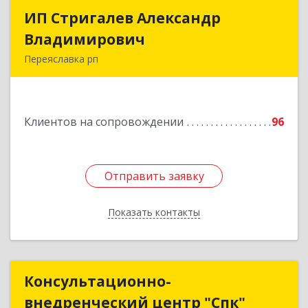
ИП Стригалев Александр
ИП Стригалев Александр
Владимирович
Владимирович
Переяславка рп
682910, Хабаровский край, Имени Лазо р-н,
Переяславка рп, Ленина ул, дом № 30, оф.1
Клиентов на сопровождении
96
Подробнее
Отправить заявку
Отправить заявку
Показать контакты
Назад
Консультационно-
Консультационно-
внедренческий центр "Спк"
внедренческий центр "Спк"