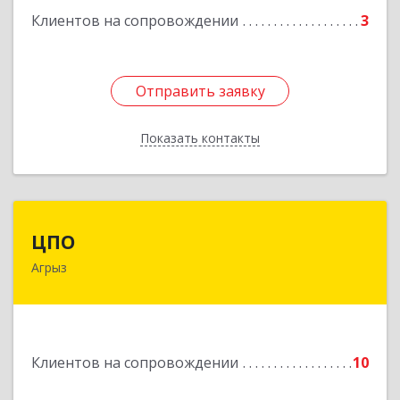
Клиентов на сопровождении
3
Отправить заявку
Отправить заявку
Показать контакты
Назад
ЦПО
ЦПО
Агрыз
422230, Татарстан Респ (Татарстан), м.р-н
Агрызский, г.п. город Агрыз, Агрыз г, Гагарина
ул, дом № 70, пом.1000, пом.3
Подробнее
Клиентов на сопровождении
10