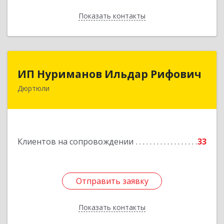
Показать контакты
Назад
ИП Нуриманов Ильдар Рифович
ИП Нуриманов Ильдар Рифович
Дюртюли
452320, Башкортостан Респ, Дюртюли г,
Первомайская ул, 2а, кв.76
Подробнее
Клиентов на сопровождении
33
Отправить заявку
Отправить заявку
Показать контакты
Назад