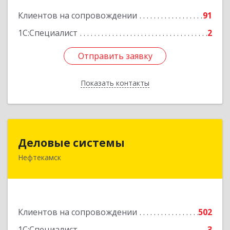
Подробнее
Клиентов на сопровождении
91
1С:Специалист
2
Отправить заявку
Отправить заявку
Показать контакты
Назад
Деловые системы
Деловые системы
Нефтекамск
452689, Башкортостан Респ, Нефтекамск г,
Ленина ул, дом № 47В, пом.3
Подробнее
Клиентов на сопровождении
502
1С:Специалист
3