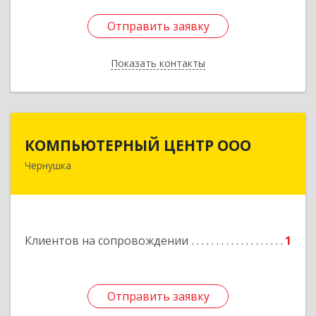
Отправить заявку
Отправить заявку
Показать контакты
Назад
КОМПЬЮТЕРНЫЙ ЦЕНТР ООО
КОМПЬЮТЕРНЫЙ ЦЕНТР ООО
Чернушка
617830, Пермский край г. Чернушка, ул.
Коммунистическая, д. 9
Подробнее
Клиентов на сопровождении
1
Отправить заявку
Отправить заявку