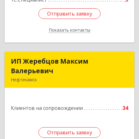
Отправить заявку
Отправить заявку
Показать контакты
Назад
ИП Жеребцов Максим
ИП Жеребцов Максим
Валерьевич
Валерьевич
Нефтекамск
452680, Башкортостан Респ, Нефтекамск г,
Зодчих ул, строение № 20 "В"
Клиентов на сопровождении
34
Подробнее
Отправить заявку
Отправить заявку