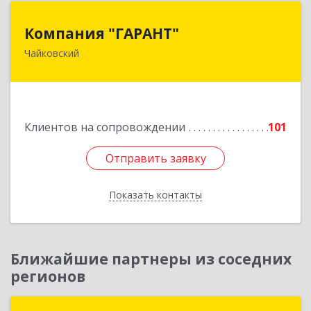
Компания "ГАРАНТ"
Компания "ГАРАНТ"
Чайковский
617760, Пермский край, Чайковский г, Карла
Маркса ул, дом № 31, оф.3
Подробнее
Клиентов на сопровождении
101
Отправить заявку
Отправить заявку
Показать контакты
Назад
Ближайшие партнеры из соседних
регионов