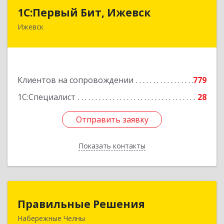
1С:Первый Бит, Ижевск
1С:Первый Бит, Ижевск
Ижевск
426008, Удмуртская Респ, Ижевск г,
Коммунаров ул, дом № 234
Подробнее
Клиентов на сопровождении
779
1С:Специалист
28
Отправить заявку
Отправить заявку
Показать контакты
Назад
Правильные Решения
Правильные Решения
Набережные Челны
423832, Татарстан Респ, Набережные Челны г,