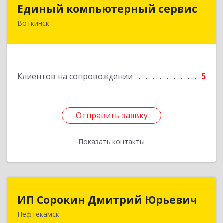
Единый компьютерный сервис
Единый компьютерный сервис
Воткинск
Подробнее
Клиентов на сопровождении
5
Отправить заявку
Отправить заявку
Показать контакты
Назад
ИП Сорокин Дмитрий Юрьевич
ИП Сорокин Дмитрий Юрьевич
Нефтекамск
452684, Башкортостан Респ, Нефтекамск г,