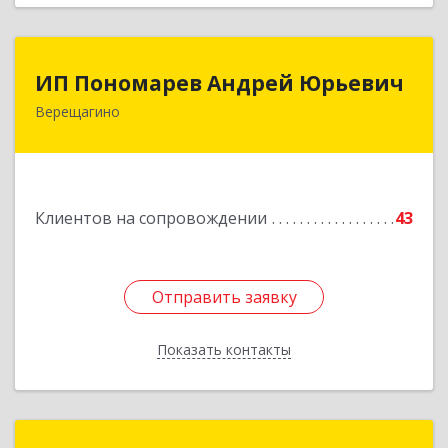
ИП Пономарев Андрей Юрьевич
ИП Пономарев Андрей Юрьевич
Верещагино
617120, Пермский край, Верещагинский р-н,
Верещагино г, Октябрьская ул, дом № 68, оф.1
Подробнее
Клиентов на сопровождении
43
Отправить заявку
Отправить заявку
Показать контакты
Назад