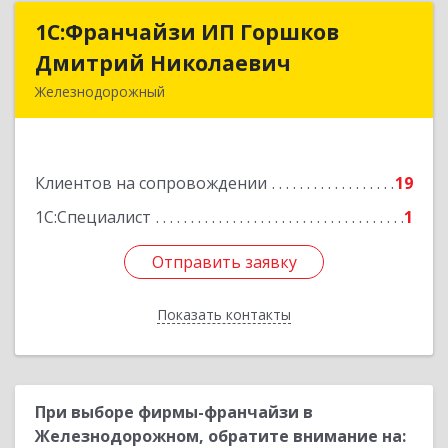
1С:Франчайзи ИП Горшков
1С:Франчайзи ИП Горшков
Дмитрий Николаевич
Дмитрий Николаевич
Железнодорожный
143980, Московская обл, Железнодорожный г,
Пролетарская ул, дом № 10, кв.25
Клиентов на сопровождении
19
Подробнее
1С:Специалист
1
Отправить заявку
Отправить заявку
Показать контакты
Назад
При выборе фирмы-франчайзи в
Железнодорожном, обратите внимание на: