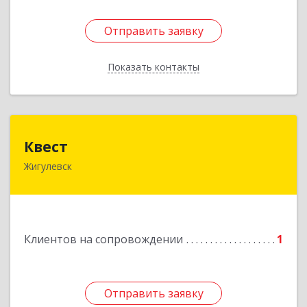
Отправить заявку
Отправить заявку
Показать контакты
Назад
Квест
Квест
Жигулевск
445350, Самарская обл., Жигулевск, ул.Пушкина,
21, офис 4
Подробнее
Клиентов на сопровождении
1
Отправить заявку
Отправить заявку