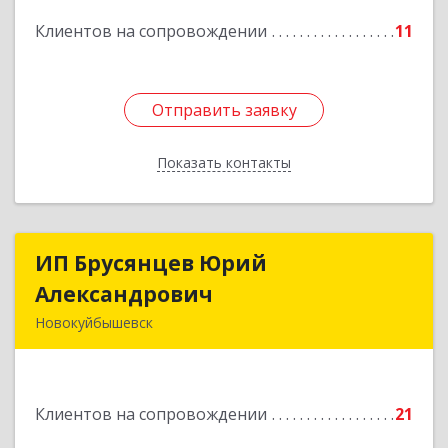
Подробнее
Клиентов на сопровождении
11
Отправить заявку
Отправить заявку
Показать контакты
Назад
ИП Брусянцев Юрий
ИП Брусянцев Юрий
Александрович
Александрович
Новокуйбышевск
446200, Самарская обл, Новокуйбышевск г,
Гагарина 11
Клиентов на сопровождении
21
Подробнее