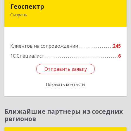
Геоспектр
Геоспектр
Сызрань
446001, Самарская обл, Сызрань г, Кирова ул,
дом № 46
Подробнее
Клиентов на сопровождении
245
1С:Специалист
6
Отправить заявку
Отправить заявку
Показать контакты
Назад
Ближайшие партнеры из соседних
регионов