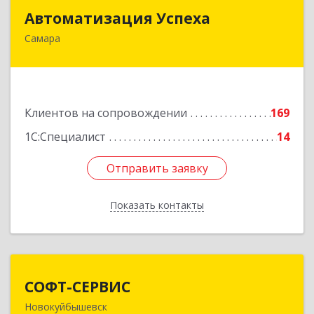
Автоматизация Успеха
Автоматизация Успеха
Самара
443011, Самарская обл, Самара г, 22
Партсъезда ул, дом № 207, оф.14
Подробнее
Клиентов на сопровождении
169
1С:Специалист
14
Отправить заявку
Отправить заявку
Показать контакты
Назад
СОФТ-СЕРВИС
СОФТ-СЕРВИС
Новокуйбышевск
446206, Самарская обл, Новокуйбышевск г,