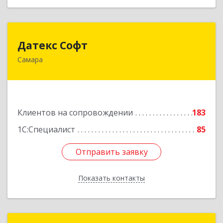
Датекс Софт
Датекс Софт
Самара
443070, Самарская обл, Самара г, Партизанская
ул, дом № 86, оф.723
Подробнее
Клиентов на сопровождении
183
1С:Специалист
85
Отправить заявку
Отправить заявку
Показать контакты
Назад