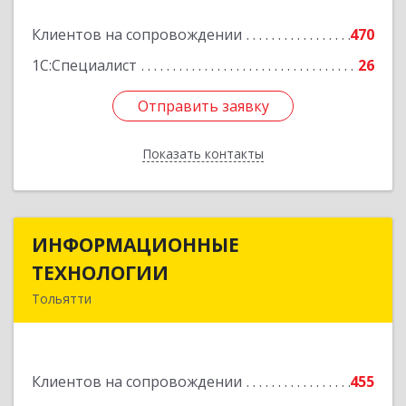
Подробнее
Клиентов на сопровождении
470
1С:Специалист
26
Отправить заявку
Отправить заявку
Показать контакты
Назад
ИНФОРМАЦИОННЫЕ
ИНФОРМАЦИОННЫЕ
ТЕХНОЛОГИИ
ТЕХНОЛОГИИ
Тольятти
445043, Самарская обл, Тольятти г, Южное ш,
дом № 161, корпус 2.1, оф.309А
Клиентов на сопровождении
455
Подробнее