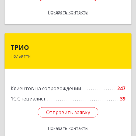
Показать контакты
Назад
ТРИО
ТРИО
Тольятти
445004, Самарская обл, Тольятти г,
Автозаводское ш, дом № 21, оф.200
Подробнее
Клиентов на сопровождении
247
1С:Специалист
39
Отправить заявку
Отправить заявку
Показать контакты
Назад